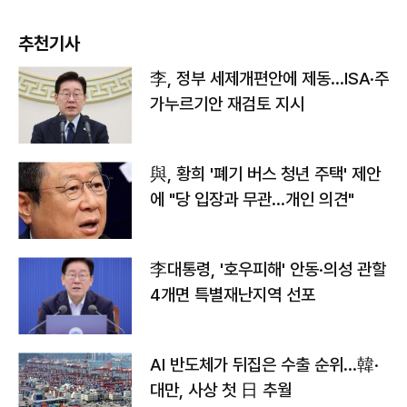
추천기사
李, 정부 세제개편안에 제동…ISA·주
가누르기안 재검토 지시
與, 황희 '폐기 버스 청년 주택' 제안
에 "당 입장과 무관…개인 의견"
李대통령, '호우피해' 안동·의성 관할
4개면 특별재난지역 선포
AI 반도체가 뒤집은 수출 순위…韓·
대만, 사상 첫 日 추월