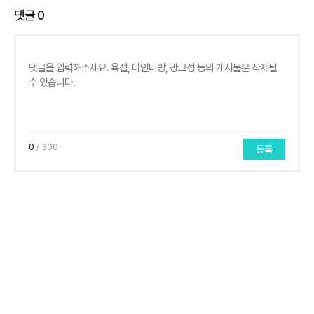
댓글
0
0
/ 300
등록