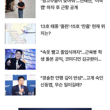
"광고주들이 찾아줘"…진태현, '이숙
캠' 하차 후 근황 공개
13호 태풍 '돌핀'·15호 '찬홈' 현재 위
치는?
"속옷 빨고 졸업식까지"…근육병 학
생 돌본 공익, 코미디언 김규원이었
다
"경솔한 언행 깊이 반성"…고개 숙인
신동엽, 무슨 일이길래?