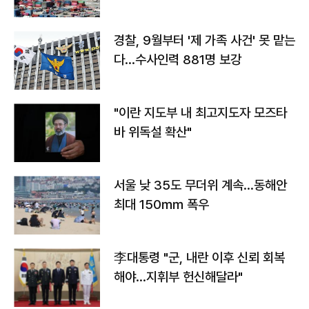
경찰, 9월부터 '제 가족 사건' 못 맡는
다…수사인력 881명 보강
"이란 지도부 내 최고지도자 모즈타
바 위독설 확산"
서울 낮 35도 무더위 계속…동해안
최대 150㎜ 폭우
李대통령 "군, 내란 이후 신뢰 회복
해야…지휘부 헌신해달라"