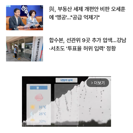
與, 부동산 세제 개편안 비판 오세훈
에 '맹공'…"공급 억제기"
합수본, 선관위 9곳 추가 압색…강남
·서초도 '투표율 허위 입력' 정황
더보기
arrow_forward_ios