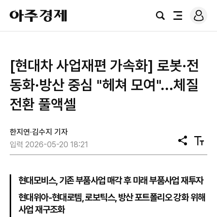
로
아
그
검
전
주
인
색
체
경
메
제
뉴
[현대차 사업재편 가속화] 로봇·전
동화·방산 중심 "헤쳐 모여"...체질
전환 풀액셀
한지연·김수지 기자
공
텍
입력 2026-05-20 18:21
유
스
트
크
기
현대모비스, 기존 부품사업 매각 후 미래 부품사업 재투자
현대위아-현대로템, 로보틱스, 방산 포트폴리오 강화 위해
사업 재구조화