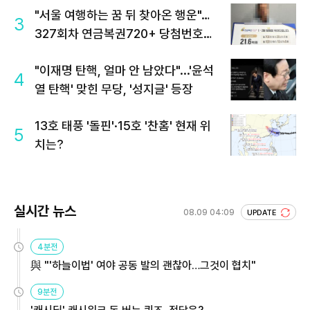
"서울 여행하는 꿈 뒤 찾아온 행운"…
3
327회차 연금복권720+ 당첨번호조
회 주목
"이재명 탄핵, 얼마 안 남았다"...'윤석
4
열 탄핵' 맞힌 무당, '성지글' 등장
13호 태풍 '돌핀'·15호 '찬홈' 현재 위
5
치는?
실시간 뉴스
08.09 04:09
UPDATE
4분전
與 "'하늘이법' 여야 공동 발의 괜찮아…그것이 협치"
9분전