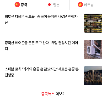
중국
일본
베트남
희토류 다음은 광모듈…중국이 움켜쥔 새로운 전략자
산
중국산 에어콘을 웃돈 주고 산다...유럽 열광시킨 메이
디
스티븐 로치 '과거의 홍콩'은 끝났지만 '새로운 홍콩'은
진행중
중국뉴스
더보기