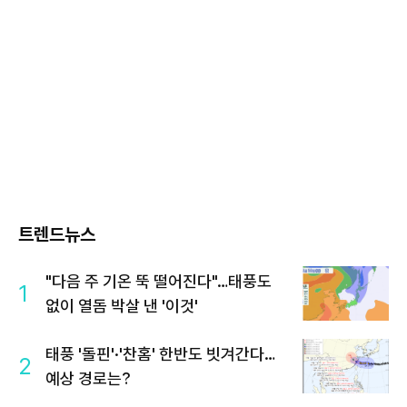
트렌드뉴스
"다음 주 기온 뚝 떨어진다"…태풍도
1
없이 열돔 박살 낸 '이것'
태풍 '돌핀'·'찬홈' 한반도 빗겨간다…
2
예상 경로는?