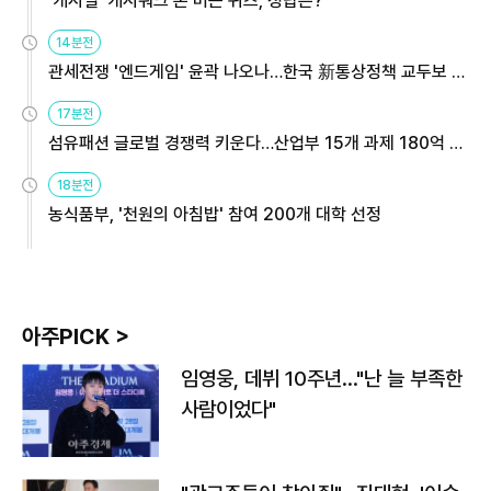
'캐시딜' 캐시워크 돈 버는 퀴즈, 정답은?
14분전
관세전쟁 '엔드게임' 윤곽 나오나…한국 新통상정책 교두보 활
용해야
17분전
섬유패션 글로벌 경쟁력 키운다…산업부 15개 과제 180억 지
원
18분전
농식품부, '천원의 아침밥' 참여 200개 대학 선정
아주PICK >
임영웅, 데뷔 10주년…"난 늘 부족한
사람이었다"