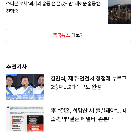
스티븐 로치 '과거의 홍콩'은 끝났지만 '새로운 홍콩'은
진행중
중국뉴스
더보기
추천기사
김민석, 제주·인천서 정청래 누르고
2승째…2대1 구도 완성
李 "결혼, 희망찬 새 출발돼야"… 대
출·청약 '결혼 페널티' 손본다