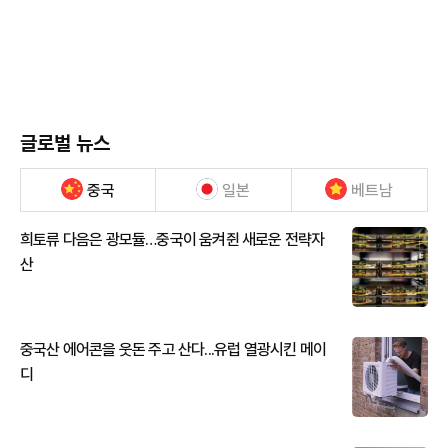
글로벌 뉴스
중국
일본
베트남
희토류 다음은 광모듈…중국이 움켜쥔 새로운 전략자
산
중국산 에어콘을 웃돈 주고 산다...유럽 열광시킨 메이
디