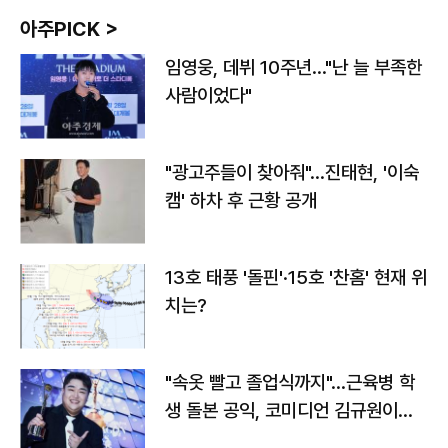
아주PICK >
임영웅, 데뷔 10주년…"난 늘 부족한
사람이었다"
"광고주들이 찾아줘"…진태현, '이숙
캠' 하차 후 근황 공개
13호 태풍 '돌핀'·15호 '찬홈' 현재 위
치는?
"속옷 빨고 졸업식까지"…근육병 학
생 돌본 공익, 코미디언 김규원이었
다