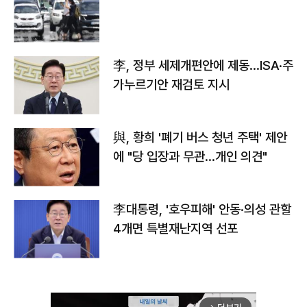
李, 정부 세제개편안에 제동…ISA·주
가누르기안 재검토 지시
與, 황희 '폐기 버스 청년 주택' 제안
에 "당 입장과 무관…개인 의견"
李대통령, '호우피해' 안동·의성 관할
4개면 특별재난지역 선포