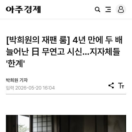
로
아
그
검
전
주
인
색
체
경
메
제
뉴
[박희원의 재팬 룸] 4년 만에 두 배
늘어난 日 무연고 시신…지자체들
'한계'
박희원 기자
공
텍
입력 2026-05-20 16:04
유
스
트
크
기