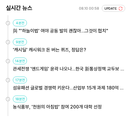
실시간 뉴스
08.10 00:58
UPDATE
4분전
與 "'하늘이법' 여야 공동 발의 괜찮아…그것이 협치"
9분전
'캐시딜' 캐시워크 돈 버는 퀴즈, 정답은?
14분전
관세전쟁 '엔드게임' 윤곽 나오나…한국 新통상정책 교두보 활
용해야
17분전
섬유패션 글로벌 경쟁력 키운다…산업부 15개 과제 180억 지
원
18분전
농식품부, '천원의 아침밥' 참여 200개 대학 선정