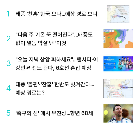
1
태풍 '찬홈' 한국 오나…예상 경로 보니
"다음 주 기온 뚝 떨어진다"…태풍도
2
없이 열돔 박살 낸 '이것'
"오늘 저녁 상암 피하세요"…맨시티·이
3
강인·리센느 뜬다, 6호선 혼잡 예상
태풍 '돌핀'·'찬홈' 한반도 빗겨간다…
4
예상 경로는?
5
'축구의 신' 메시 부친상…향년 68세