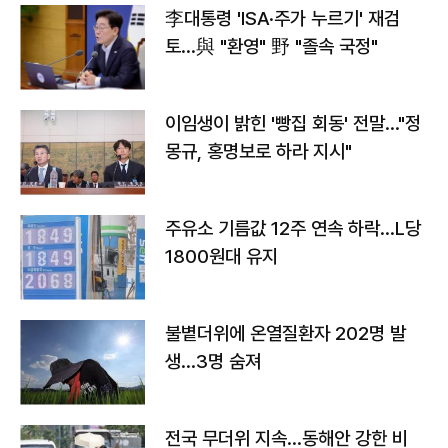
李대통령 'ISA·주가 누르기' 재검
토…與 "환영" 野 "졸속 국정"
이임생이 밝힌 '빵집 회동' 전말…"정
몽규, 홍명보로 하라 지시"
주유소 기름값 12주 연속 하락…L당
1800원대 유지
불볕더위에 온열질환자 202명 발
생…3명 숨져
전국 무더위 지속…동해안 강한 비