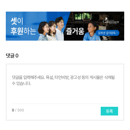
댓글
0
0
/ 300
등록