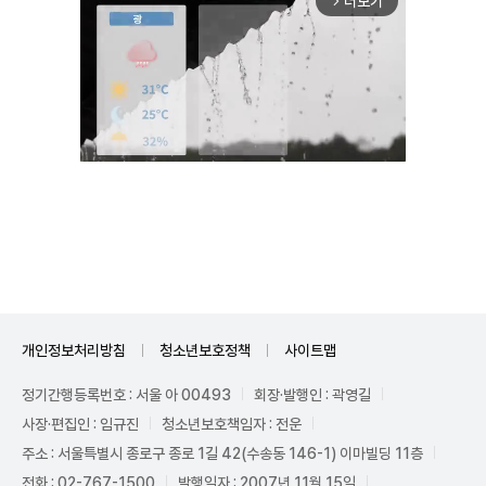
더보기
arrow_forward_ios
Unmute
개인정보처리방침
청소년보호정책
사이트맵
정기간행등록번호 : 서울 아 00493
회장·발행인 : 곽영길
사장·편집인 : 임규진
청소년보호책임자 : 전운
주소 : 서울특별시 종로구 종로 1길 42(수송동 146-1) 이마빌딩 11층
전화 : 02-767-1500
발행일자 : 2007년 11월 15일