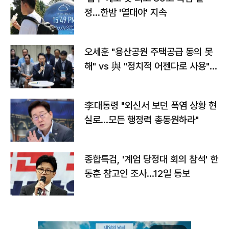
정…한밤 '열대야' 지속
오세훈 "용산공원 주택공급 동의 못
해" vs 與 "정치적 어젠다로 사용"
맞불
李대통령 "외신서 보던 폭염 상황 현
실로…모든 행정력 총동원하라"
종합특검, '계엄 당정대 회의 참석' 한
동훈 참고인 조사...12일 통보