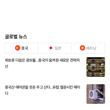
글로벌 뉴스
중국
일본
베트남
희토류 다음은 광모듈…중국이 움켜쥔 새로운 전략자
산
중국산 에어콘을 웃돈 주고 산다...유럽 열광시킨 메이
디