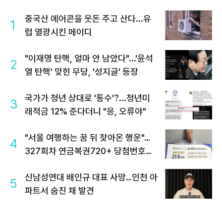
중국산 에어콘을 웃돈 주고 산다...유
1
럽 열광시킨 메이디
"이재명 탄핵, 얼마 안 남았다"...'윤석
2
열 탄핵' 맞힌 무당, '성지글' 등장
국가가 청년 상대로 '통수'?...청년미
3
래적금 12% 준다더니 "응, 오류야"
"서울 여행하는 꿈 뒤 찾아온 행운"…
4
327회차 연금복권720+ 당첨번호조
회 주목
신남성연대 배인규 대표 사망…인천 아
5
파트서 숨진 채 발견