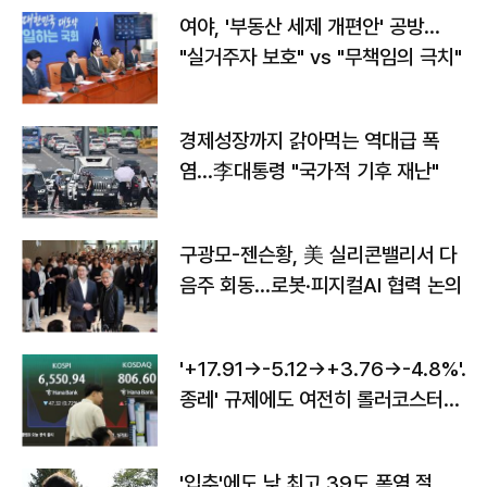
여야, '부동산 세제 개편안' 공방…
"실거주자 보호" vs "무책임의 극치"
경제성장까지 갉아먹는 역대급 폭
염…李대통령 "국가적 기후 재난"
구광모-젠슨황, 美 실리콘밸리서 다
음주 회동…로봇·피지컬AI 협력 논의
'+17.91→-5.12→+3.76→-4.8%'…'
종레' 규제에도 여전히 롤러코스터
타는 코스피
'입추'에도 낮 최고 39도 폭염 절