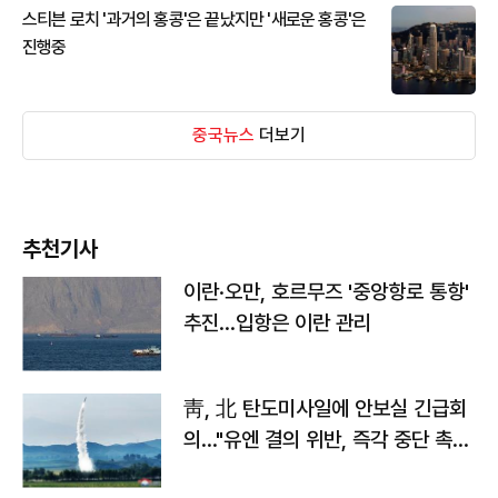
스티븐 로치 '과거의 홍콩'은 끝났지만 '새로운 홍콩'은
진행중
중국뉴스
더보기
추천기사
이란·오만, 호르무즈 '중앙항로 통항'
추진…입항은 이란 관리
靑, 北 탄도미사일에 안보실 긴급회
의…"유엔 결의 위반, 즉각 중단 촉
구"