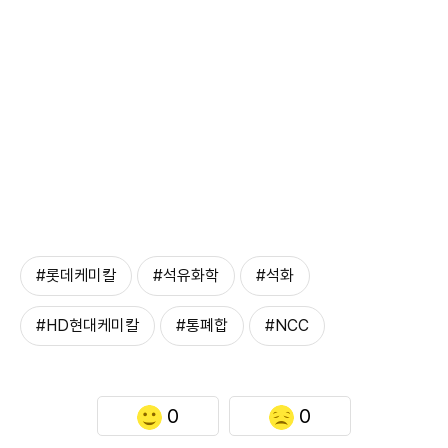
#롯데케미칼
#석유화학
#석화
#HD현대케미칼
#통폐합
#NCC
0
0