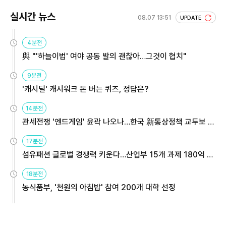
실시간 뉴스
08.07 13:51
UPDATE
4분전
與 "'하늘이법' 여야 공동 발의 괜찮아…그것이 협치"
9분전
'캐시딜' 캐시워크 돈 버는 퀴즈, 정답은?
14분전
관세전쟁 '엔드게임' 윤곽 나오나…한국 新통상정책 교두보 활
용해야
17분전
섬유패션 글로벌 경쟁력 키운다…산업부 15개 과제 180억 지
원
18분전
농식품부, '천원의 아침밥' 참여 200개 대학 선정