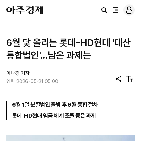
로
아
그
검
전
주
인
색
체
경
메
제
뉴
6월 닻 올리는 롯데-HD현대 '대산
통합법인'…남은 과제는
이나경 기자
공
텍
입력 2026-05-21 05:00
유
스
트
크
기
6월 1일 분할법인 출범 후 9월 통합 절차
롯데-HD현대 임금 체계 조율 등은 과제