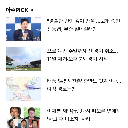
아주PICK >
"경솔한 언행 깊이 반성"…고개 숙인
신동엽, 무슨 일이길래?
프로야구, 주말까지 전 경기 취소…
11일 재개·오후 7시 경기 시작
태풍 '돌핀'·'찬홈' 한반도 빗겨간다…
예상 경로는?
이재룡 재판行…다시 떠오른 연예계
'사고 후 미조치' 사례