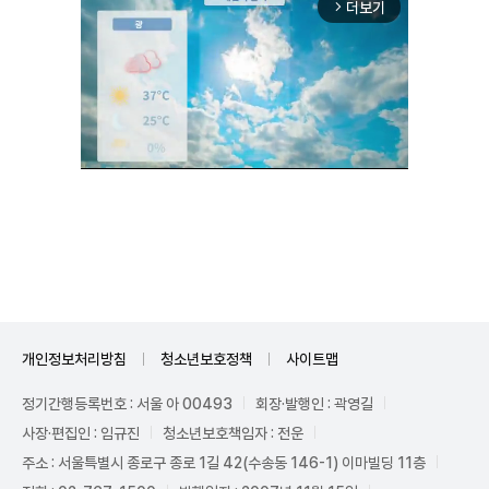
더보기
arrow_forward_ios
Unmute
개인정보처리방침
청소년보호정책
사이트맵
정기간행등록번호 : 서울 아 00493
회장·발행인 : 곽영길
사장·편집인 : 임규진
청소년보호책임자 : 전운
주소 : 서울특별시 종로구 종로 1길 42(수송동 146-1) 이마빌딩 11층