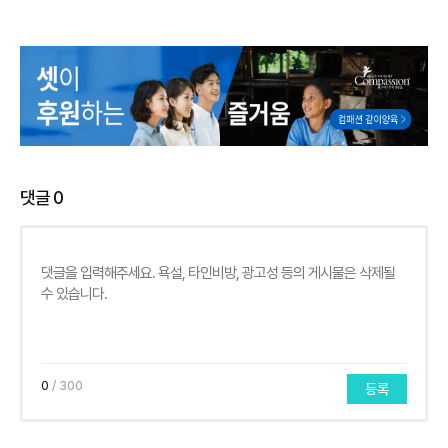
댓글
0
0
/ 300
등록