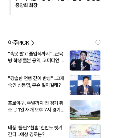
중앙회 회장
아주PICK
"속옷 빨고 졸업식까지"…근육
병 학생 돌본 공익, 코미디언 김
규원이었다
"경솔한 언행 깊이 반성"…고개
숙인 신동엽, 무슨 일이길래?
프로야구, 주말까지 전 경기 취
소…11일 재개·오후 7시 경기
시작
태풍 '돌핀'·'찬홈' 한반도 빗겨
간다…예상 경로는?