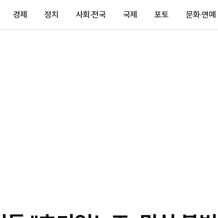
경제
정치
사회·전국
국제
포토
문화·연예