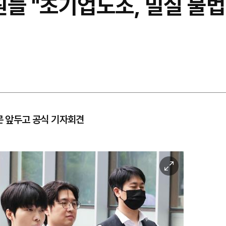
원들 "초기업노조, 밀실 불
문 앞두고 공식 기자회견
이
미
지
확
대