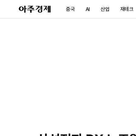
아
중국
AI
산업
재테크
주
경
제