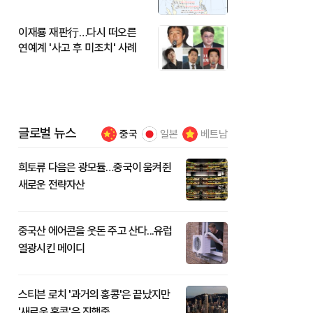
이재룡 재판行…다시 떠오른
연예계 '사고 후 미조치' 사례
글로벌 뉴스
중국
일본
베트남
희토류 다음은 광모듈…중국이 움켜쥔
새로운 전략자산
중국산 에어콘을 웃돈 주고 산다...유럽
열광시킨 메이디
스티븐 로치 '과거의 홍콩'은 끝났지만
'새로운 홍콩'은 진행중