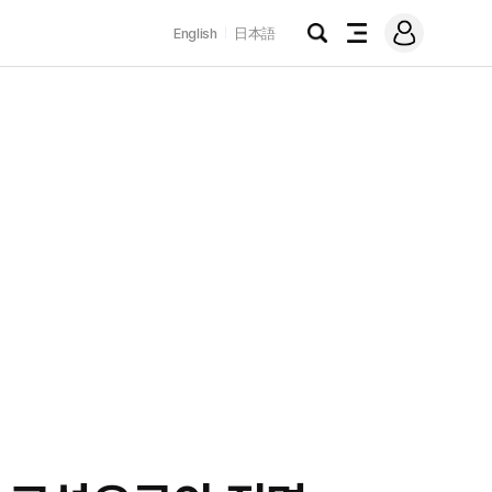
로
English
日本語
그
검
전
인
색
체
메
뉴