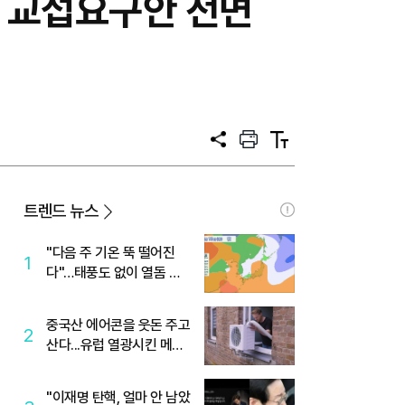
법 교섭요구안 전면
공
프
텍
유
린
스
트
트
크
기
트렌드 뉴스
"다음 주 기온 뚝 떨어진
1
다"…태풍도 없이 열돔 박
살 낸 '이것'
중국산 에어콘을 웃돈 주고
2
산다...유럽 열광시킨 메이
디
"이재명 탄핵, 얼마 안 남았