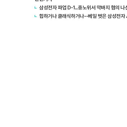
삼성전자 파업 D-1…중노위서 막바지 협의 나
힙하거나 클래식하거나···베일 벗은 삼성전자 A