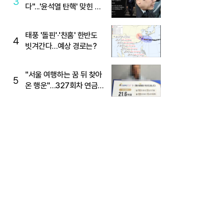
3
다"...'윤석열 탄핵' 맞힌 무
당, '성지글' 등장
태풍 '돌핀'·'찬홈' 한반도
4
빗겨간다…예상 경로는?
"서울 여행하는 꿈 뒤 찾아
5
온 행운"…327회차 연금
복권720+ 당첨번호조회
주목