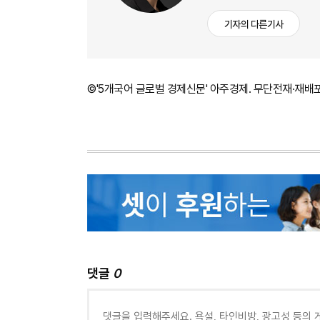
기자의 다른기사
©'5개국어 글로벌 경제신문' 아주경제. 무단전재·재배
댓글
0