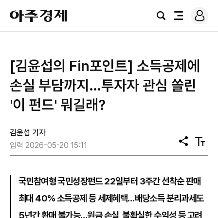
로
아
그
검
전
주
인
색
체
경
메
제
뉴
[김윤섭의 Fin포인트] 소득공제에
손실 부담까지…투자자 관심 쏠린
'이 펀드' 뭐길래?
김윤섭 기자
공
텍
입력 2026-05-20 15:11
유
스
트
크
기
국민참여형 국민성장펀드 22일부터 3주간 선착순 판매
최대 40% 소득공제 등 세제혜택…배당소득 분리과세도
5년간 환매 불가능…원금 손실, 불확실한 수익성 등 고려