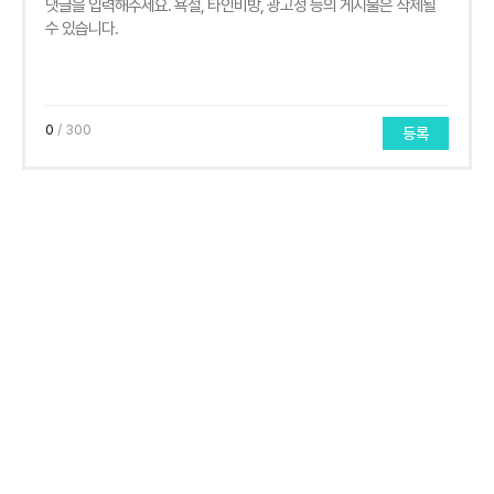
0
/ 300
등록