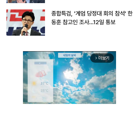
종합특검, '계엄 당정대 회의 참석' 한
동훈 참고인 조사...12일 통보
더보기
arrow_forward_ios
Unmute