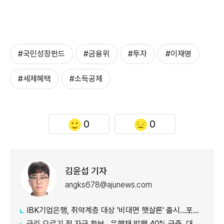
#국민성장펀드
#금융위
#투자
#이재명
#세제혜택
#소득공제
0
0
김윤섭 기자
angks678@ajunews.com
IBK기업은행, 취약계층 대상 '비대면 햇살론' 출시…포용금융 확대
금리 오르기 전 자금 확보…은행채 발행 40% 급증, 대출금리도 '들썩'