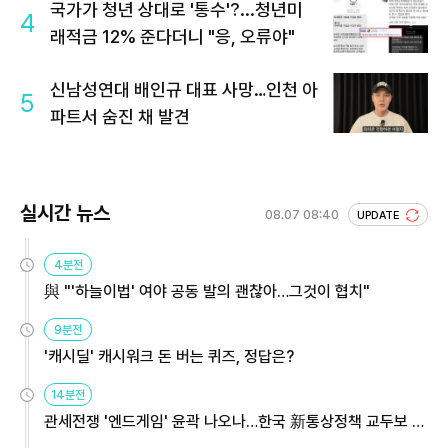
국가가 청년 상대로 '통수'?...청년미
4
래적금 12% 준다더니 "응, 오류야"
신남성연대 배인규 대표 사망…인천 아
5
파트서 숨진 채 발견
실시간 뉴스
08.07 08:40
UPDATE
4분전
與 "'하늘이법' 여야 공동 발의 괜찮아…그것이 협치"
9분전
'캐시딜' 캐시워크 돈 버는 퀴즈, 정답은?
14분전
관세전쟁 '엔드게임' 윤곽 나오나…한국 新통상정책 교두보 활
용해야