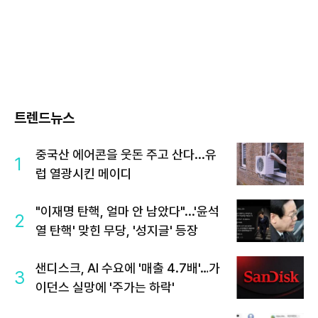
트렌드뉴스
중국산 에어콘을 웃돈 주고 산다...유
1
럽 열광시킨 메이디
"이재명 탄핵, 얼마 안 남았다"...'윤석
2
열 탄핵' 맞힌 무당, '성지글' 등장
샌디스크, AI 수요에 '매출 4.7배'…가
3
이던스 실망에 '주가는 하락'