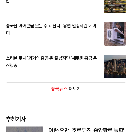
산
중국산 에어콘을 웃돈 주고 산다...유럽 열광시킨 메이
디
스티븐 로치 '과거의 홍콩'은 끝났지만 '새로운 홍콩'은
진행중
중국뉴스
더보기
추천기사
이란·오만, 호르무즈 '중앙항로 통항'