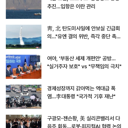
추진…입항은 이란 관리
靑, 北 탄도미사일에 안보실 긴급회
의…"유엔 결의 위반, 즉각 중단 촉
구"
여야, '부동산 세제 개편안' 공방…
"실거주자 보호" vs "무책임의 극치"
경제성장까지 갉아먹는 역대급 폭
염…李대통령 "국가적 기후 재난"
구광모-젠슨황, 美 실리콘밸리서 다
음주 회동…로봇·피지컬AI 협력 논의