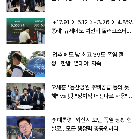
'+17.91→-5.12→+3.76→-4.8%'…'
종레' 규제에도 여전히 롤러코스터
타는 코스피
'입추'에도 낮 최고 39도 폭염 절
정…한밤 '열대야' 지속
오세훈 "용산공원 주택공급 동의 못
해" vs 與 "정치적 어젠다로 사용"
맞불
李대통령 "외신서 보던 폭염 상황 현
실로…모든 행정력 총동원하라"