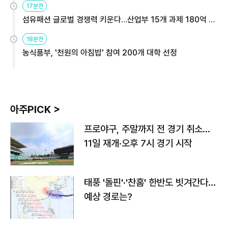
17분전
섬유패션 글로벌 경쟁력 키운다…산업부 15개 과제 180억 지
원
18분전
농식품부, '천원의 아침밥' 참여 200개 대학 선정
아주PICK >
프로야구, 주말까지 전 경기 취소…
11일 재개·오후 7시 경기 시작
태풍 '돌핀'·'찬홈' 한반도 빗겨간다…
예상 경로는?