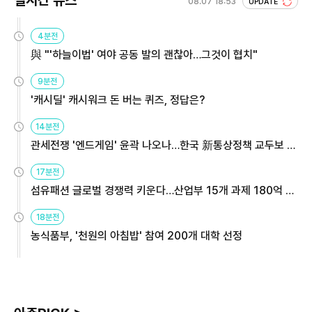
실시간 뉴스
08.07 18:53
UPDATE
4분전
與 "'하늘이법' 여야 공동 발의 괜찮아…그것이 협치"
9분전
'캐시딜' 캐시워크 돈 버는 퀴즈, 정답은?
14분전
관세전쟁 '엔드게임' 윤곽 나오나…한국 新통상정책 교두보 활
용해야
17분전
섬유패션 글로벌 경쟁력 키운다…산업부 15개 과제 180억 지
원
18분전
농식품부, '천원의 아침밥' 참여 200개 대학 선정