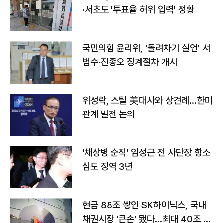
·서초도 '투표율 허위 입력' 정황
국민의힘 윤리위, '돌려차기 실언' 서
범수·진종오 징계절차 개시
위성락, 스틸 美대사와 상견례…한미
관계 발전 논의
'채상병 순직' 임성근 전 사단장 항소
심도 징역 3년
현금 88조 쌓인 SK하이닉스, 국내
채권시장 '큰손' 됐다…최대 40조 투