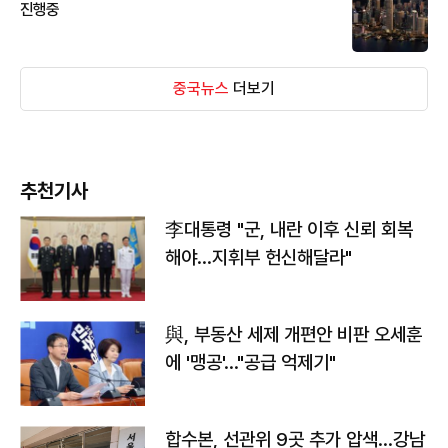
진행중
중국뉴스
더보기
추천기사
李대통령 "군, 내란 이후 신뢰 회복
해야…지휘부 헌신해달라"
與, 부동산 세제 개편안 비판 오세훈
에 '맹공'…"공급 억제기"
합수본, 선관위 9곳 추가 압색…강남