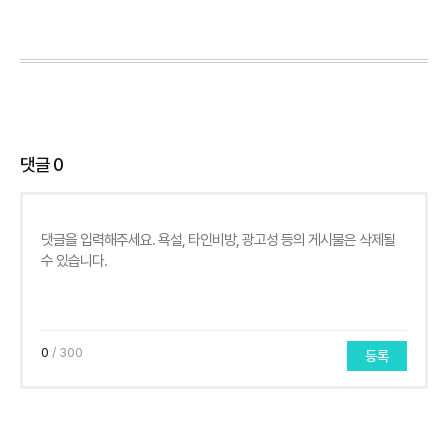
댓글
0
0
/ 300
등록