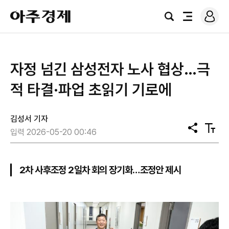
로
아
그
검
전
주
인
색
체
경
메
제
뉴
자정 넘긴 삼성전자 노사 협상…극
적 타결·파업 초읽기 기로에
김성서 기자
공
텍
입력 2026-05-20 00:46
유
스
트
크
기
2차 사후조정 2일차 회의 장기화…조정안 제시