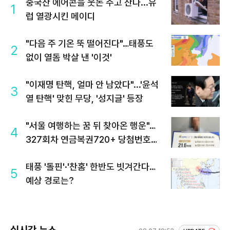
중국산 에어콘을 웃돈 주고 산다...유
1
럽 열광시킨 메이디
"다음 주 기온 뚝 떨어진다"…태풍도
2
없이 열돔 박살 낸 '이것'
"이재명 탄핵, 얼마 안 남았다"...'윤석
3
열 탄핵' 맞힌 무당, '성지글' 등장
"서울 여행하는 꿈 뒤 찾아온 행운"…
4
327회차 연금복권720+ 당첨번호조
회 주목
태풍 '돌핀'·'찬홈' 한반도 빗겨간다…
5
예상 경로는?