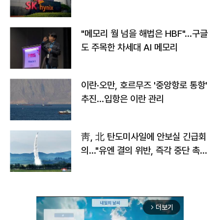
자
"메모리 월 넘을 해법은 HBF"…구글
도 주목한 차세대 AI 메모리
이란·오만, 호르무즈 '중앙항로 통항'
추진…입항은 이란 관리
靑, 北 탄도미사일에 안보실 긴급회
의…"유엔 결의 위반, 즉각 중단 촉
구"
더보기
arrow_forward_ios