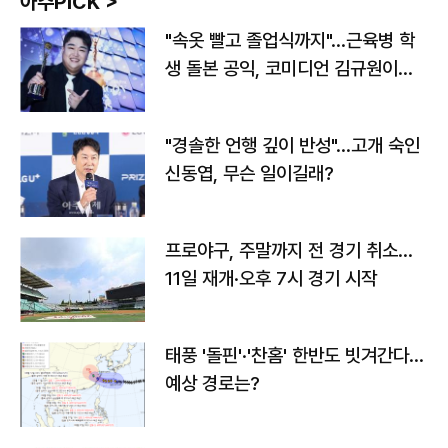
아주PICK >
"속옷 빨고 졸업식까지"…근육병 학
생 돌본 공익, 코미디언 김규원이었
다
"경솔한 언행 깊이 반성"…고개 숙인
신동엽, 무슨 일이길래?
프로야구, 주말까지 전 경기 취소…
11일 재개·오후 7시 경기 시작
태풍 '돌핀'·'찬홈' 한반도 빗겨간다…
예상 경로는?