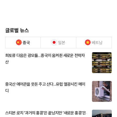
글로벌 뉴스
중국
일본
베트남
희토류 다음은 광모듈…중국이 움켜쥔 새로운 전략자
산
중국산 에어콘을 웃돈 주고 산다...유럽 열광시킨 메이
디
스티븐 로치 '과거의 홍콩'은 끝났지만 '새로운 홍콩'은