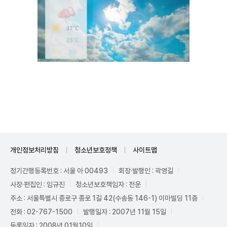
Unmute
개인정보처리방침
청소년보호정책
사이트맵
정기간행등록번호 : 서울 아 00493
회장·발행인 : 곽영길
사장·편집인 : 임규진
청소년보호책임자 : 전운
주소 : 서울특별시 종로구 종로 1길 42(수송동 146-1) 이마빌딩 11층
전화 : 02-767-1500
발행일자 : 2007년 11월 15일
등록일자 : 2008년 01월10일