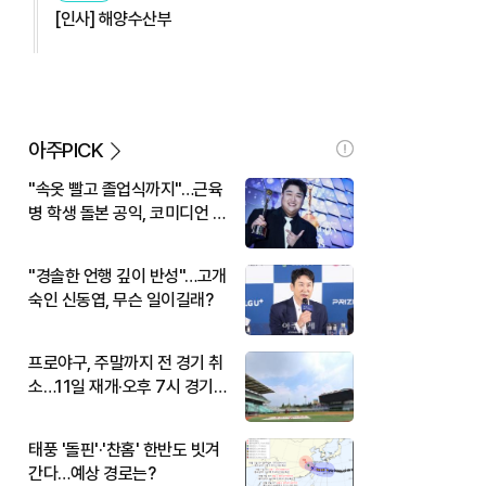
[인사] 해양수산부
아주PICK
"속옷 빨고 졸업식까지"…근육
병 학생 돌본 공익, 코미디언 김
규원이었다
"경솔한 언행 깊이 반성"…고개
숙인 신동엽, 무슨 일이길래?
프로야구, 주말까지 전 경기 취
소…11일 재개·오후 7시 경기
시작
태풍 '돌핀'·'찬홈' 한반도 빗겨
간다…예상 경로는?