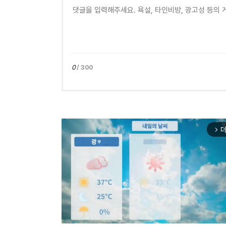
0
/ 300
더
arrow_forward_ios