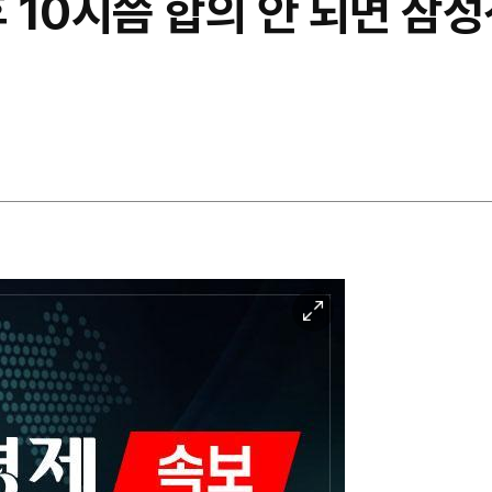
후 10시쯤 합의 안 되면 삼
이
미
지
확
대