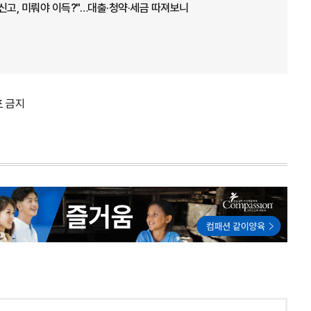
인신고, 미뤄야 이득?"…대출·청약·세금 따져보니
포 금지