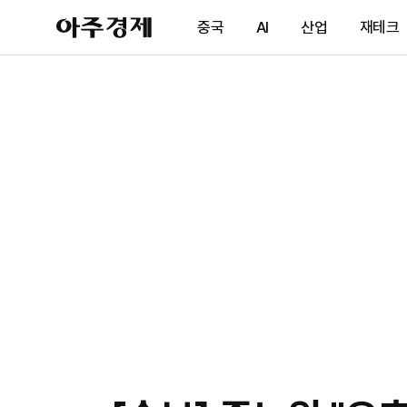
아
중국
AI
산업
재테크
주
경
제