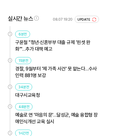
실시간 뉴스
08.07 19:20
UPDATE
6분전
구윤철 "청년·신혼부부 대출 규제 '핀셋 완
화'"…추가 대책 예고
15분전
경찰, 9월부터 '제 가족 사건' 못 맡는다…수사
인력 881명 보강
34분전
대구시교육청
48분전
예술로 연 '마음의 문'…달성군, 예술 융합형 장
애인식개선 교육 실시
1시간전