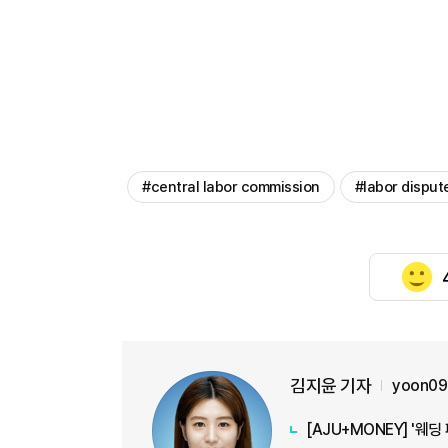
#central labor commission
#labor disput
김지윤 기자
yoon09
[AJU+MONEY] '