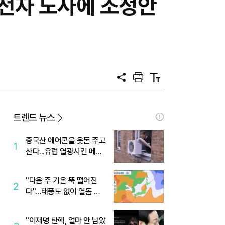
성전자 노사에 조정안
공
프
텍
유
린
스
트
트
크
기
트렌드 뉴스
중국산 에어콘을 웃돈 주고
1
산다...유럽 열광시킨 메이
디
"다음 주 기온 뚝 떨어진
2
다"…태풍도 없이 열돔 박
살 낸 '이것'
"이재명 탄핵, 얼마 안 남았