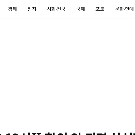
경제
정치
사회·전국
국제
포토
문화·연예