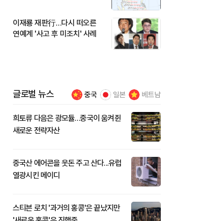
이재룡 재판行…다시 떠오른
연예계 '사고 후 미조치' 사례
글로벌 뉴스
중국
일본
베트남
희토류 다음은 광모듈…중국이 움켜쥔
새로운 전략자산
중국산 에어콘을 웃돈 주고 산다...유럽
열광시킨 메이디
스티븐 로치 '과거의 홍콩'은 끝났지만
'새로운 홍콩'은 진행중