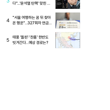
3
다"...'윤석열 탄핵' 맞힌 무
당, '성지글' 등장
"서울 여행하는 꿈 뒤 찾아
4
온 행운"…327회차 연금
복권720+ 당첨번호조회
주목
태풍 '돌핀'·'찬홈' 한반도
5
빗겨간다…예상 경로는?