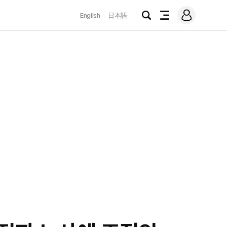
로
English
日本語
그
검
전
인
색
체
메
뉴