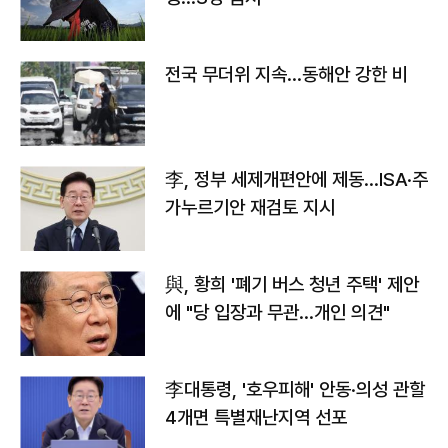
전국 무더위 지속…동해안 강한 비
李, 정부 세제개편안에 제동…ISA·주
가누르기안 재검토 지시
與, 황희 '폐기 버스 청년 주택' 제안
에 "당 입장과 무관…개인 의견"
李대통령, '호우피해' 안동·의성 관할
4개면 특별재난지역 선포