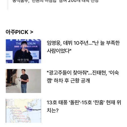
농식품부, '천원의 아침밥' 참여 200개 대학 선정
아주PICK >
임영웅, 데뷔 10주년…"난 늘 부족한
사람이었다"
"광고주들이 찾아줘"…진태현, '이숙
캠' 하차 후 근황 공개
13호 태풍 '돌핀'·15호 '찬홈' 현재 위
치는?