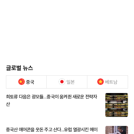
글로벌 뉴스
중국
일본
베트남
희토류 다음은 광모듈…중국이 움켜쥔 새로운 전략자
산
중국산 에어콘을 웃돈 주고 산다...유럽 열광시킨 메이