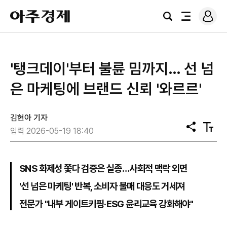
로
아
그
검
전
주
인
색
체
경
메
제
뉴
'탱크데이'부터 불륜 밈까지… 선 넘
은 마케팅에 브랜드 신뢰 '와르르'
김현아 기자
공
텍
입력 2026-05-19 18:40
유
스
트
크
기
SNS 화제성 쫓다 검증은 실종…사회적 맥락 외면
'선 넘은 마케팅' 반복, 소비자 불매 대응도 거세져
전문가 "내부 게이트키핑·ESG 윤리교육 강화해야"