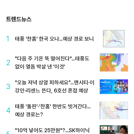
트렌드뉴스
1
태풍 '찬홈' 한국 오나…예상 경로 보니
"다음 주 기온 뚝 떨어진다"…태풍도
2
없이 열돔 박살 낸 '이것'
"오늘 저녁 상암 피하세요"…맨시티·이
3
강인·리센느 뜬다, 6호선 혼잡 예상
태풍 '돌핀'·'찬홈' 한반도 빗겨간다…
4
예상 경로는?
"10억 넣어도 25만원"?…SK하이닉