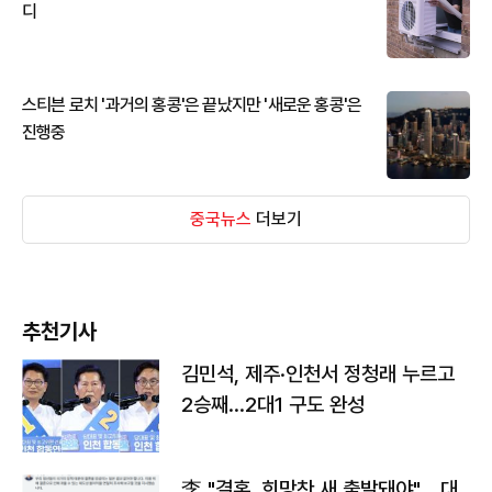
디
스티븐 로치 '과거의 홍콩'은 끝났지만 '새로운 홍콩'은
진행중
중국뉴스
더보기
추천기사
김민석, 제주·인천서 정청래 누르고
2승째…2대1 구도 완성
李 "결혼, 희망찬 새 출발돼야"… 대