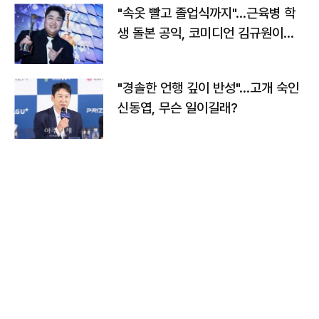
"속옷 빨고 졸업식까지"…근육병 학
생 돌본 공익, 코미디언 김규원이었
다
"경솔한 언행 깊이 반성"…고개 숙인
신동엽, 무슨 일이길래?