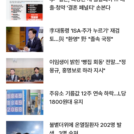
출·청약 '결혼 페널티' 손본다
李대통령 'ISA·주가 누르기' 재검
토…與 "환영" 野 "졸속 국정"
이임생이 밝힌 '빵집 회동' 전말…"정
몽규, 홍명보로 하라 지시"
주유소 기름값 12주 연속 하락…L당
1800원대 유지
불볕더위에 온열질환자 202명 발
생…3명 숨져