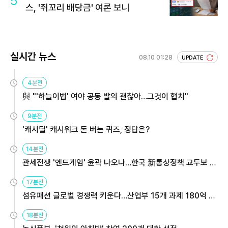
5
스, '쥐꼬리 배당금' 여론 보니
실시간 뉴스
08.10 01:28
UPDATE
4분전
與 "'하늘이법' 여야 공동 발의 괜찮아…그것이 협치"
9분전
'캐시딜' 캐시워크 돈 버는 퀴즈, 정답은?
14분전
관세전쟁 '엔드게임' 윤곽 나오나…한국 新통상정책 교두보 활
용해야
17분전
섬유패션 글로벌 경쟁력 키운다…산업부 15개 과제 180억 지
원
18분전