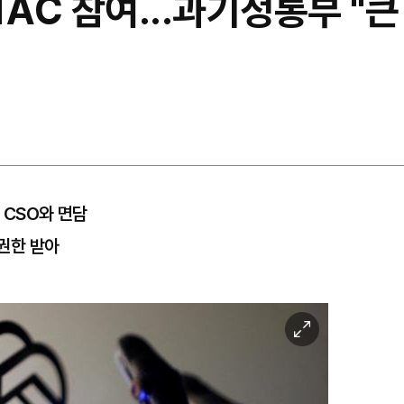
 TAC 참여...과기정통부 "
 CSO와 면담
 권한 받아
이
미
지