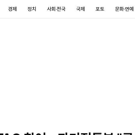
경제
정치
사회·전국
국제
포토
문화·연예