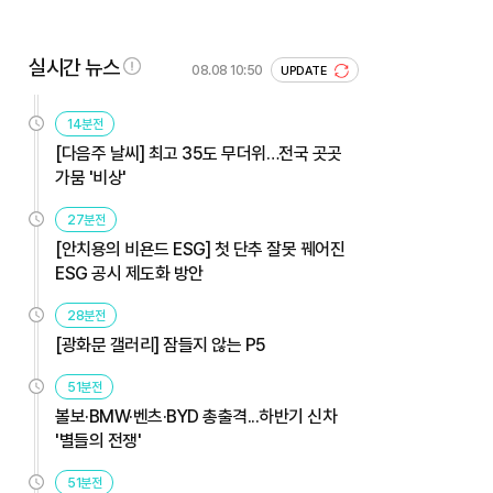
실시간 뉴스
08.08 10:50
UPDATE
14분전
[다음주 날씨] 최고 35도 무더위…전국 곳곳
가뭄 '비상'
27분전
[안치용의 비욘드 ESG] 첫 단추 잘못 꿰어진
ESG 공시 제도화 방안
28분전
[광화문 갤러리] 잠들지 않는 P5
51분전
볼보·BMW·벤츠·BYD 총출격...하반기 신차
'별들의 전쟁'
51분전