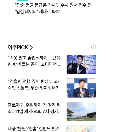
"단순 평균 등급은 착시"…수시 원서 접수 전
'입결 데이터' 제대로 봐야
아주PICK
"속옷 빨고 졸업식까지"…근육
병 학생 돌본 공익, 코미디언 김
규원이었다
"경솔한 언행 깊이 반성"…고개
숙인 신동엽, 무슨 일이길래?
프로야구, 주말까지 전 경기 취
소…11일 재개·오후 7시 경기
시작
태풍 '돌핀'·'찬홈' 한반도 빗겨