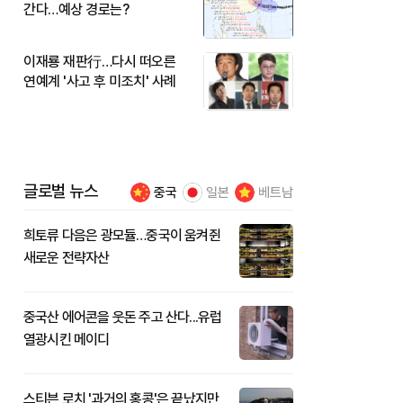
간다…예상 경로는?
이재룡 재판行…다시 떠오른
연예계 '사고 후 미조치' 사례
글로벌 뉴스
중국
일본
베트남
희토류 다음은 광모듈…중국이 움켜쥔
새로운 전략자산
중국산 에어콘을 웃돈 주고 산다...유럽
열광시킨 메이디
스티븐 로치 '과거의 홍콩'은 끝났지만