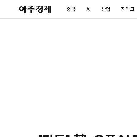
아
중국
AI
산업
재테크
주
경
제