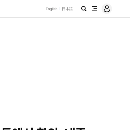
로
English
日本語
그
검
전
인
색
체
메
뉴