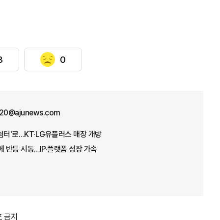
3
0
y20@ajunews.com
쉼터'로…KT·LG유플러스 매장 개방
자에 반등 시동…IP·플랫폼 성장 가속
포 금지