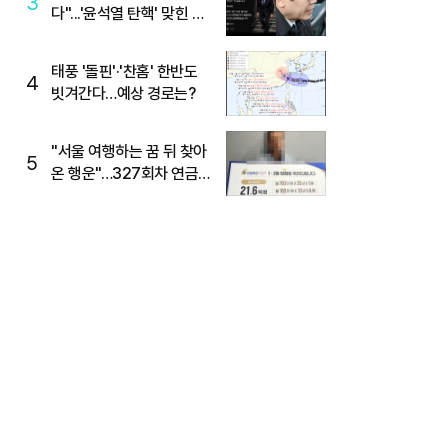
3
다"...'윤석열 탄핵' 맞힌 무
당, '성지글' 등장
태풍 '돌핀'·'찬홈' 한반도
4
빗겨간다…예상 경로는?
"서울 여행하는 꿈 뒤 찾아
5
온 행운"…327회차 연금
복권720+ 당첨번호조회
주목