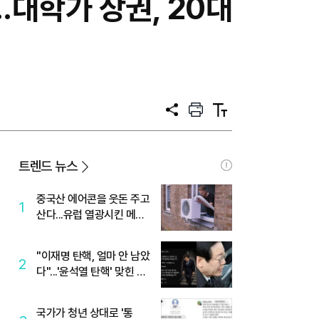
..대학가 상권, 20대
공
프
텍
유
린
스
트
트
크
기
트렌드 뉴스
중국산 에어콘을 웃돈 주고
1
산다...유럽 열광시킨 메이
디
"이재명 탄핵, 얼마 안 남았
2
다"...'윤석열 탄핵' 맞힌 무
당, '성지글' 등장
국가가 청년 상대로 '통