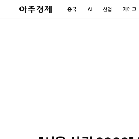
아
중국
AI
산업
재테크
주
경
제