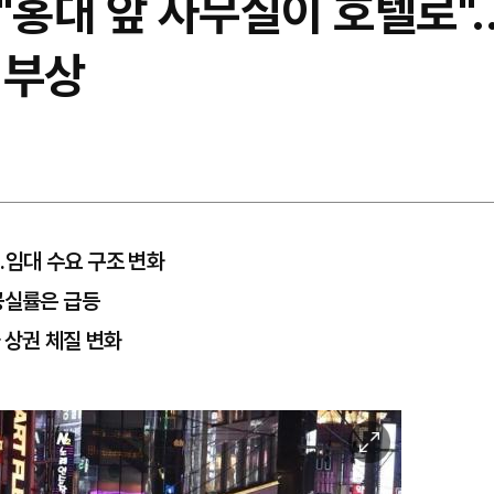
 "홍대 앞 사무실이 호텔로".
 부상
임대 수요 구조 변화
공실률은 급등
 상권 체질 변화
이
미