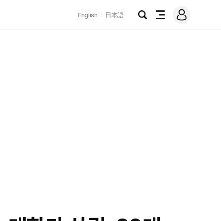
로
English
日本語
그
검
전
인
색
체
메
뉴