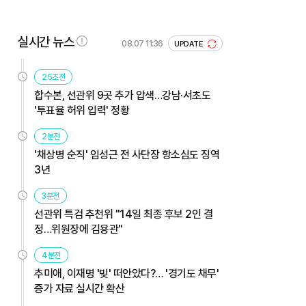
실시간 뉴스
08.07 11:36
UPDATE
25초전
합수본, 선관위 9곳 추가 압색…강남·서초도
'투표율 허위 입력' 정황
2분전
'채상병 순직' 임성근 전 사단장 항소심도 징역
3년
3분전
선관위 특검 추천위 "14일 최종 후보 2인 결
정…위원장에 김용관"
4분전
추미애, 이재명 '빚' 떠안았다?… '경기도 채무'
증가 자료 실시간 확산