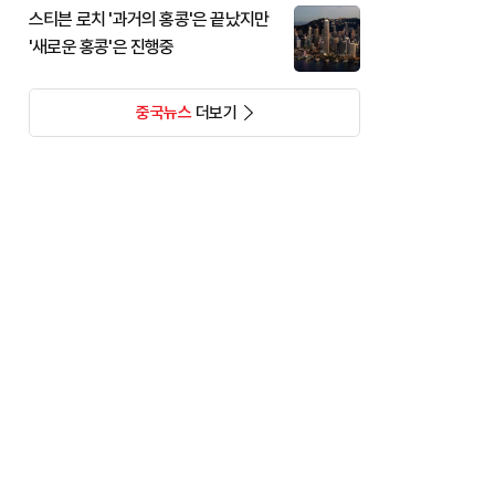
스티븐 로치 '과거의 홍콩'은 끝났지만
'새로운 홍콩'은 진행중
중국뉴스
더보기