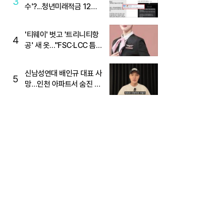
3
수'?...청년미래적금 12%
준다더니 "응, 오류야"
'티웨이' 벗고 '트리니티항
4
공' 새 옷…"FSC·LCC 틈
새, SSC 전략으로 공략"
신남성연대 배인규 대표 사
5
망…인천 아파트서 숨진 채
발견