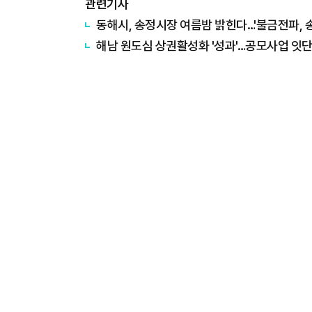
관련기사
동해시, 송정시장 여름밤 밝힌다…'불금전파, 
해남 원도심 상권활성화 '성과'…공모사업 잇단