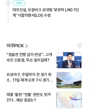
7분전
대우건설, 모잠비크 초대형 '로부마 LNG 1단
계' 낙찰의향서(LOI) 수령
아주PICK
"경솔한 언행 깊이 반성"…고개
숙인 신동엽, 무슨 일이길래?
프로야구, 주말까지 전 경기 취
소…11일 재개·오후 7시 경기
시작
태풍 '돌핀'·'찬홈' 한반도 빗겨
간다…예상 경로는?