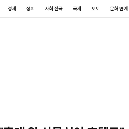
경제
정치
사회·전국
국제
포토
문화·연예