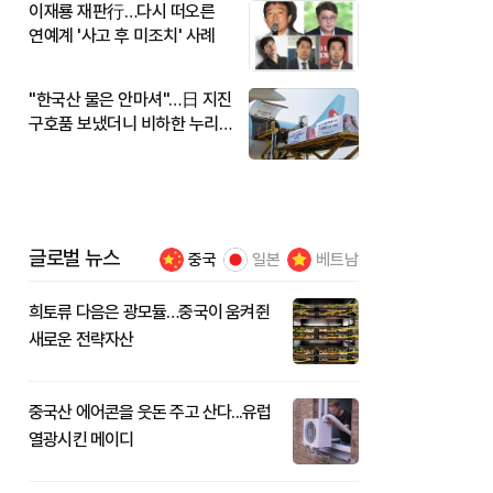
이재룡 재판行…다시 떠오른
연예계 '사고 후 미조치' 사례
"한국산 물은 안마셔"…日 지진
구호품 보냈더니 비하한 누리
꾼
글로벌 뉴스
중국
일본
베트남
희토류 다음은 광모듈…중국이 움켜쥔
새로운 전략자산
중국산 에어콘을 웃돈 주고 산다...유럽
열광시킨 메이디