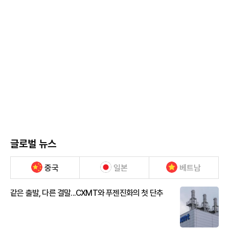
글로벌 뉴스
중국
일본
베트남
같은 출발, 다른 결말...CXMT와 푸젠진화의 첫 단추