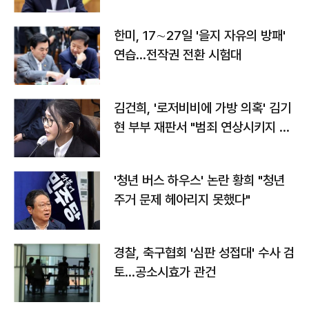
전"
한미, 17∼27일 '을지 자유의 방패'
연습…전작권 전환 시험대
김건희, '로저비비에 가방 의혹' 김기
현 부부 재판서 "범죄 연상시키지 말
라"
'청년 버스 하우스' 논란 황희 "청년
주거 문제 헤아리지 못했다"
경찰, 축구협회 '심판 성접대' 수사 검
토…공소시효가 관건