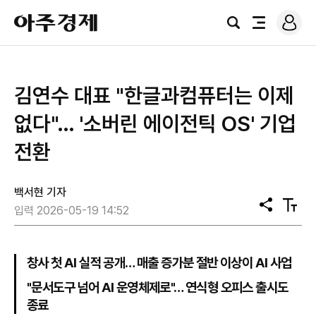
로
아
그
검
전
주
인
색
체
경
메
제
뉴
김연수 대표 "한글과컴퓨터는 이제
없다"… '소버린 에이전틱 OS' 기업
전환
백서현 기자
공
텍
입력 2026-05-19 14:52
유
스
트
크
기
창사 첫 AI 실적 공개… 매출 증가분 절반 이상이 AI 사업
"문서도구 넘어 AI 운영체제로"… 연식형 오피스 출시도
종료