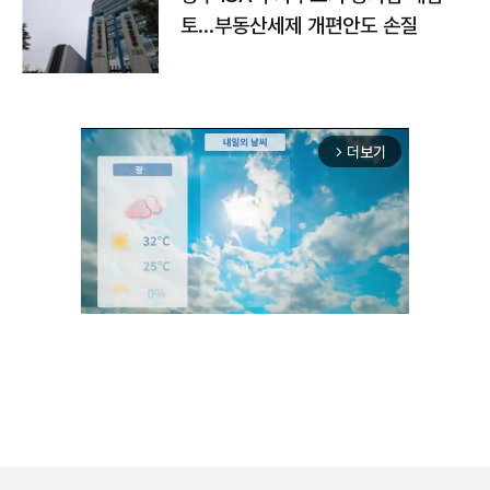
토…부동산세제 개편안도 손질
더보기
arrow_forward_ios
Unmute