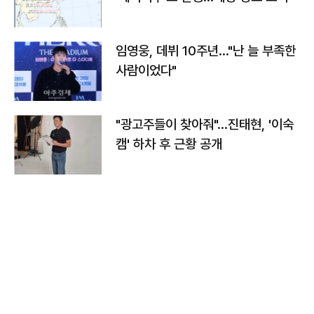
임영웅, 데뷔 10주년…"난 늘 부족한
사람이었다"
"광고주들이 찾아줘"…진태현, '이숙
캠' 하차 후 근황 공개