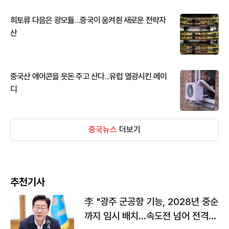
희토류 다음은 광모듈…중국이 움켜쥔 새로운 전략자
산
중국산 에어콘을 웃돈 주고 산다...유럽 열광시킨 메이
디
중국뉴스
더보기
추천기사
李 "광주 군공항 기능, 2028년 중순
까지 임시 배치…속도전 넘어 전격