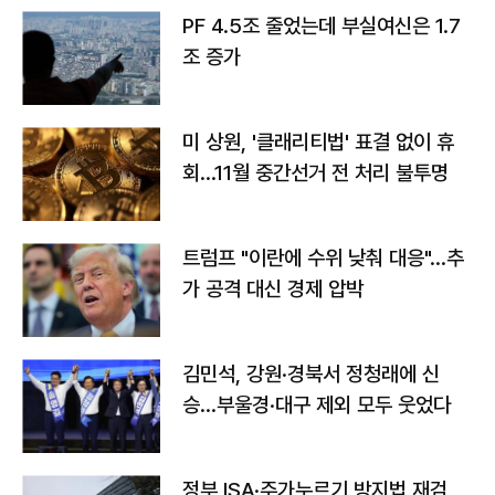
PF 4.5조 줄었는데 부실여신은 1.7
조 증가
미 상원, '클래리티법' 표결 없이 휴
회…11월 중간선거 전 처리 불투명
트럼프 "이란에 수위 낮춰 대응"…추
가 공격 대신 경제 압박
김민석, 강원·경북서 정청래에 신
승…부울경·대구 제외 모두 웃었다
정부 ISA·주가누르기 방지법 재검