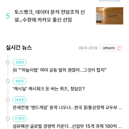
토스뱅크, 데이터 분석 전담조직 신
5
설…수장에 카카오 출신 선임
실시간 뉴스
08.10 23:33
UPDATE
4분전
與 "'하늘이법' 여야 공동 발의 괜찮아…그것이 협치"
9분전
'캐시딜' 캐시워크 돈 버는 퀴즈, 정답은?
14분전
관세전쟁 '엔드게임' 윤곽 나오나…한국 新통상정책 교두보 활
용해야
17분전
섬유패션 글로벌 경쟁력 키운다…산업부 15개 과제 180억 지