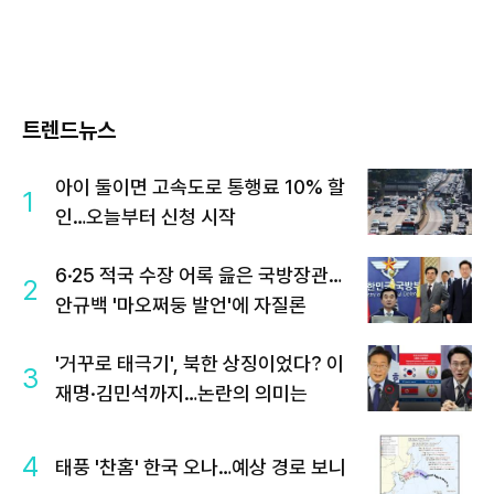
트렌드뉴스
아이 둘이면 고속도로 통행료 10% 할
1
인…오늘부터 신청 시작
6·25 적국 수장 어록 읊은 국방장관…
2
안규백 '마오쩌둥 발언'에 자질론
'거꾸로 태극기', 북한 상징이었다? 이
3
재명·김민석까지…논란의 의미는
4
태풍 '찬홈' 한국 오나…예상 경로 보니