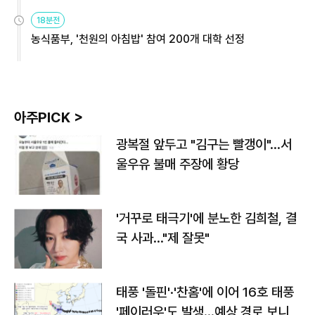
원
18분전
농식품부, '천원의 아침밥' 참여 200개 대학 선정
아주PICK >
광복절 앞두고 "김구는 빨갱이"…서
울우유 불매 주장에 황당
'거꾸로 태극기'에 분노한 김희철, 결
국 사과…"제 잘못"
태풍 '돌핀'·'찬홈'에 이어 16호 태풍
'페이러우'도 발생…예상 경로 보니