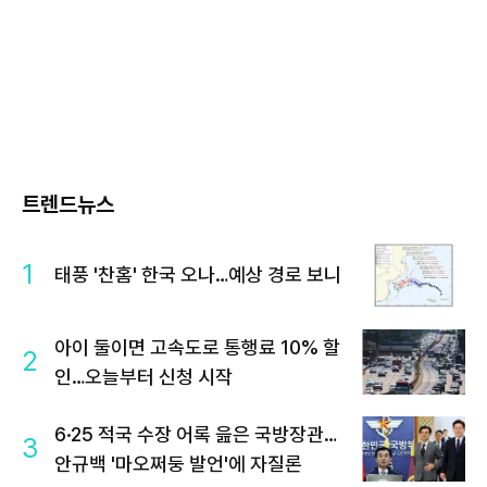
트렌드뉴스
1
태풍 '찬홈' 한국 오나…예상 경로 보니
아이 둘이면 고속도로 통행료 10% 할
2
인…오늘부터 신청 시작
6·25 적국 수장 어록 읊은 국방장관…
3
안규백 '마오쩌둥 발언'에 자질론