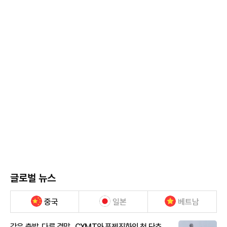
글로벌 뉴스
중국
일본
베트남
같은 출발, 다른 결말...CXMT와 푸젠진화의 첫 단추