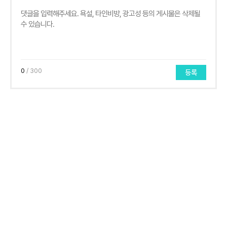
0
/ 300
등록