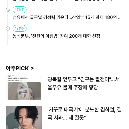
용해야
17분전
섬유패션 글로벌 경쟁력 키운다…산업부 15개 과제 180억 지
원
18분전
농식품부, '천원의 아침밥' 참여 200개 대학 선정
아주PICK >
광복절 앞두고 "김구는 빨갱이"…서
울우유 불매 주장에 황당
'거꾸로 태극기'에 분노한 김희철, 결
국 사과…"제 잘못"