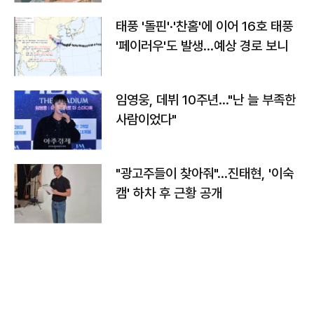
태풍 '돌핀'·'찬홈'에 이어 16호 태풍
'페이러우'도 발생…예상 경로 보니
임영웅, 데뷔 10주년…"난 늘 부족한
사람이었다"
"광고주들이 찾아줘"…진태현, '이숙
캠' 하차 후 근황 공개