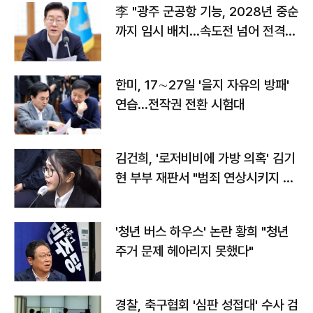
李 "광주 군공항 기능, 2028년 중순
까지 임시 배치…속도전 넘어 전격
전"
한미, 17∼27일 '을지 자유의 방패'
연습…전작권 전환 시험대
김건희, '로저비비에 가방 의혹' 김기
현 부부 재판서 "범죄 연상시키지 말
라"
'청년 버스 하우스' 논란 황희 "청년
주거 문제 헤아리지 못했다"
경찰, 축구협회 '심판 성접대' 수사 검