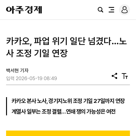
로
아
그
검
전
주
인
색
체
경
메
제
뉴
카카오, 파업 위기 일단 넘겼다…노
사 조정 기일 연장
백서현 기자
공
텍
입력 2026-05-19 08:49
유
스
트
크
기
카카오 본사 노사, 경기지노위 조정 기일 27일까지 연장
계열사 일부는 조정 결렬…연쇄 쟁의 가능성은 여전