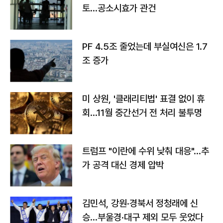
토…공소시효가 관건
PF 4.5조 줄었는데 부실여신은 1.7
조 증가
미 상원, '클래리티법' 표결 없이 휴
회…11월 중간선거 전 처리 불투명
트럼프 "이란에 수위 낮춰 대응"…추
가 공격 대신 경제 압박
김민석, 강원·경북서 정청래에 신
승…부울경·대구 제외 모두 웃었다