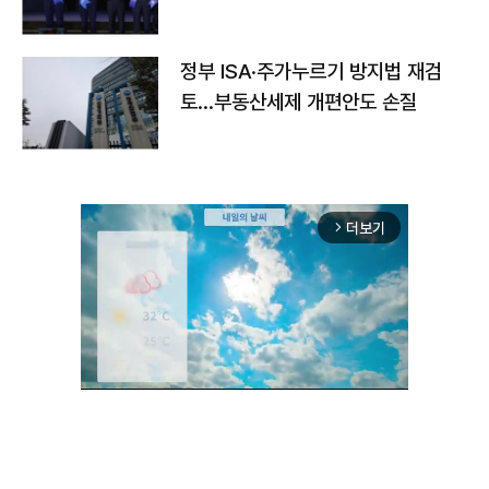
정부 ISA·주가누르기 방지법 재검
토…부동산세제 개편안도 손질
더보기
arrow_forward_ios
Unmute