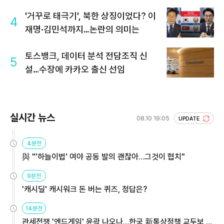
'거꾸로 태극기', 북한 상징이었다? 이
4
재명·김민석까지…논란의 의미는
토스뱅크, 데이터 분석 전담조직 신
5
설…수장에 카카오 출신 선임
실시간 뉴스
08.10 19:05
UPDATE
4분전
與 "'하늘이법' 여야 공동 발의 괜찮아…그것이 협치"
9분전
'캐시딜' 캐시워크 돈 버는 퀴즈, 정답은?
14분전
관세전쟁 '엔드게임' 윤곽 나오나…한국 新통상정책 교두보 활