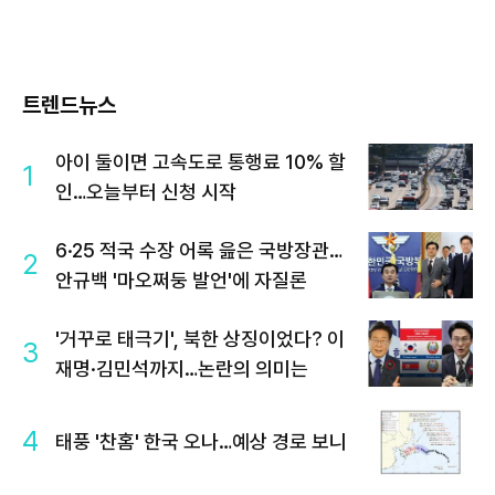
트렌드뉴스
아이 둘이면 고속도로 통행료 10% 할
1
인…오늘부터 신청 시작
6·25 적국 수장 어록 읊은 국방장관…
2
안규백 '마오쩌둥 발언'에 자질론
'거꾸로 태극기', 북한 상징이었다? 이
3
재명·김민석까지…논란의 의미는
4
태풍 '찬홈' 한국 오나…예상 경로 보니