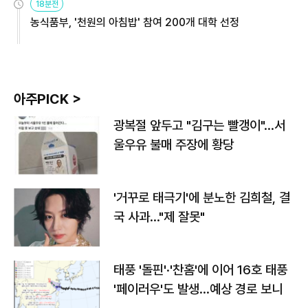
18분전
농식품부, '천원의 아침밥' 참여 200개 대학 선정
아주PICK >
광복절 앞두고 "김구는 빨갱이"…서
울우유 불매 주장에 황당
'거꾸로 태극기'에 분노한 김희철, 결
국 사과…"제 잘못"
태풍 '돌핀'·'찬홈'에 이어 16호 태풍
'페이러우'도 발생…예상 경로 보니