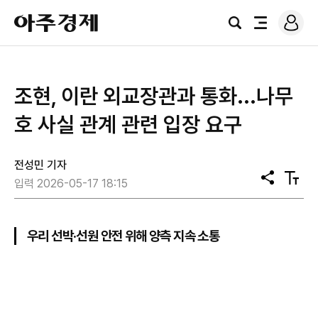
로
아
그
검
전
주
인
색
체
경
메
제
뉴
조현, 이란 외교장관과 통화...나무
호 사실 관계 관련 입장 요구
전성민 기자
공
텍
입력 2026-05-17 18:15
유
스
트
크
기
우리 선박·선원 안전 위해 양측 지속 소통