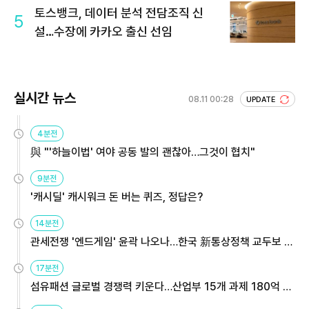
토스뱅크, 데이터 분석 전담조직 신
5
설…수장에 카카오 출신 선임
실시간 뉴스
08.11 00:28
UPDATE
4분전
與 "'하늘이법' 여야 공동 발의 괜찮아…그것이 협치"
9분전
'캐시딜' 캐시워크 돈 버는 퀴즈, 정답은?
14분전
관세전쟁 '엔드게임' 윤곽 나오나…한국 新통상정책 교두보 활
용해야
17분전
섬유패션 글로벌 경쟁력 키운다…산업부 15개 과제 180억 지
원