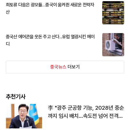
희토류 다음은 광모듈…중국이 움켜쥔 새로운 전략자
산
중국산 에어콘을 웃돈 주고 산다...유럽 열광시킨 메이
디
중국뉴스
더보기
추천기사
李 "광주 군공항 기능, 2028년 중순
까지 임시 배치…속도전 넘어 전격
전"