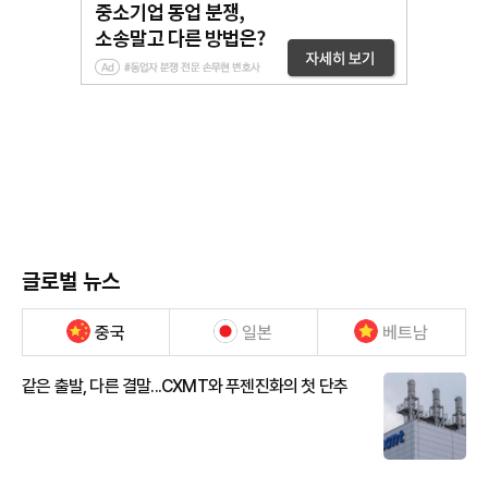
글로벌 뉴스
중국
일본
베트남
같은 출발, 다른 결말...CXMT와 푸젠진화의 첫 단추