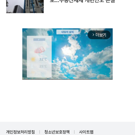
토…부동산세제 개편안도 손질
더보기
arrow_forward_ios
Unmute
개인정보처리방침
청소년보호정책
사이트맵