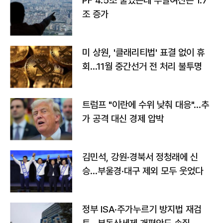
PF 4.5조 줄었는데 부실여신은 1.7
조 증가
미 상원, '클래리티법' 표결 없이 휴
회…11월 중간선거 전 처리 불투명
트럼프 "이란에 수위 낮춰 대응"…추
가 공격 대신 경제 압박
김민석, 강원·경북서 정청래에 신
승…부울경·대구 제외 모두 웃었다
정부 ISA·주가누르기 방지법 재검