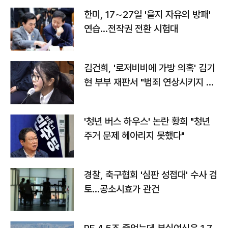
한미, 17∼27일 '을지 자유의 방패'
연습…전작권 전환 시험대
김건희, '로저비비에 가방 의혹' 김기
현 부부 재판서 "범죄 연상시키지 말
라"
'청년 버스 하우스' 논란 황희 "청년
주거 문제 헤아리지 못했다"
경찰, 축구협회 '심판 성접대' 수사 검
토…공소시효가 관건