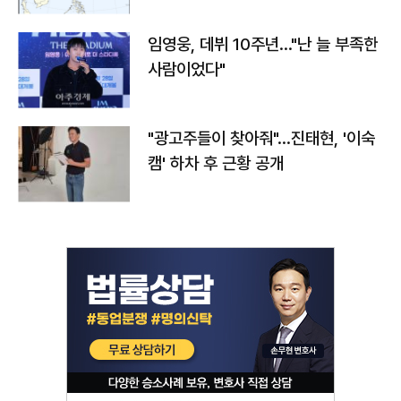
임영웅, 데뷔 10주년…"난 늘 부족한
사람이었다"
"광고주들이 찾아줘"…진태현, '이숙
캠' 하차 후 근황 공개