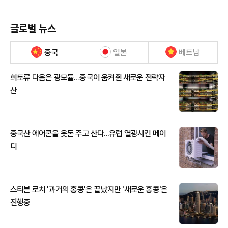
글로벌 뉴스
중국
일본
베트남
희토류 다음은 광모듈…중국이 움켜쥔 새로운 전략자
산
중국산 에어콘을 웃돈 주고 산다...유럽 열광시킨 메이
디
스티븐 로치 '과거의 홍콩'은 끝났지만 '새로운 홍콩'은
진행중