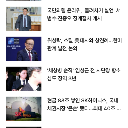
국민의힘 윤리위, '돌려차기 실언' 서
범수·진종오 징계절차 개시
위성락, 스틸 美대사와 상견례…한미
관계 발전 논의
'채상병 순직' 임성근 전 사단장 항소
심도 징역 3년
현금 88조 쌓인 SK하이닉스, 국내
채권시장 '큰손' 됐다…최대 40조 투
자