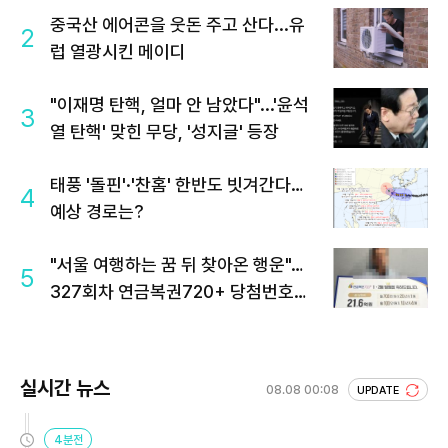
중국산 에어콘을 웃돈 주고 산다...유
2
럽 열광시킨 메이디
"이재명 탄핵, 얼마 안 남았다"...'윤석
3
열 탄핵' 맞힌 무당, '성지글' 등장
태풍 '돌핀'·'찬홈' 한반도 빗겨간다…
4
예상 경로는?
"서울 여행하는 꿈 뒤 찾아온 행운"…
5
327회차 연금복권720+ 당첨번호조
회 주목
실시간 뉴스
08.08 00:08
UPDATE
4분전