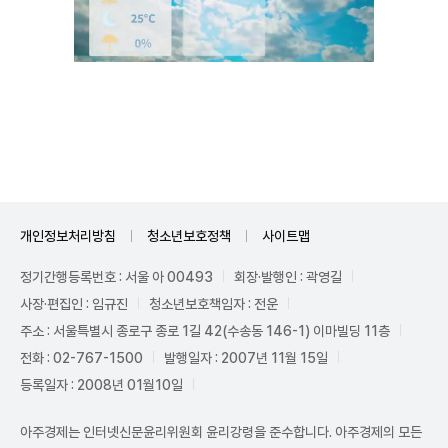
Unmute
개인정보처리방침
청소년보호정책
사이트맵
정기간행등록번호 : 서울 아 00493
회장·발행인 : 곽영길
사장·편집인 : 임규진
청소년보호책임자 : 전운
주소 : 서울특별시 종로구 종로 1길 42(수송동 146-1) 이마빌딩 11층
전화 : 02-767-1500
발행일자 : 2007년 11월 15일
등록일자 : 2008년 01월10일
아주경제는 인터넷신문윤리위원회 윤리강령을 준수합니다. 아주경제의 모든