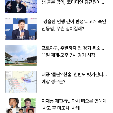
생 돌본 공익, 코미디언 김규원이었
다
"경솔한 언행 깊이 반성"…고개 숙인
신동엽, 무슨 일이길래?
프로야구, 주말까지 전 경기 취소…
11일 재개·오후 7시 경기 시작
태풍 '돌핀'·'찬홈' 한반도 빗겨간다…
예상 경로는?
이재룡 재판行…다시 떠오른 연예계
'사고 후 미조치' 사례