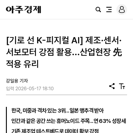
로
아
그
검
전
주
인
색
체
경
메
제
뉴
[기로 선 K-피지컬 AI] 제조·센서·
서보모터 강점 활용...산업현장 先
적용 유리
강일용 기자
공
텍
입력 2026-05-17 18:10
유
스
트
크
기
한국, 미중과 격차 있는 3위...일본 맹추격 받아
인간과 같은 공간 쓰는 휴머노이드 주목...연 63% 성장세
기존 제조업 테스트베드로 데이터 확보 강점