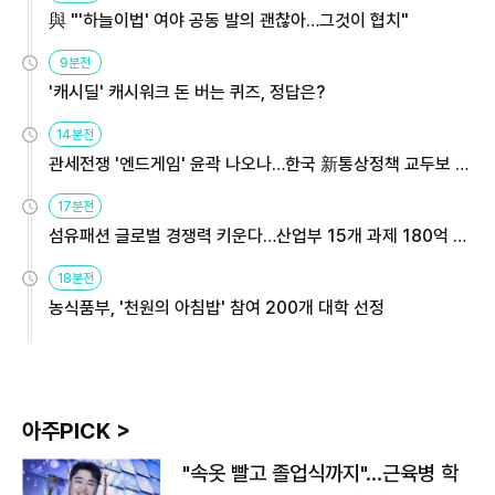
與 "'하늘이법' 여야 공동 발의 괜찮아…그것이 협치"
9분전
'캐시딜' 캐시워크 돈 버는 퀴즈, 정답은?
14분전
관세전쟁 '엔드게임' 윤곽 나오나…한국 新통상정책 교두보 활
용해야
17분전
섬유패션 글로벌 경쟁력 키운다…산업부 15개 과제 180억 지
원
18분전
농식품부, '천원의 아침밥' 참여 200개 대학 선정
아주PICK >
"속옷 빨고 졸업식까지"…근육병 학