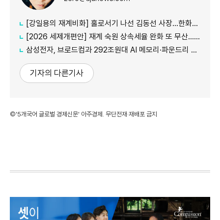
[강일용의 재계비화] 홀로서기 나선 김동선 사장...한화M&S 향후 과제는?
[2026 세제개편안] 재계 숙원 상속세율 완화 또 무산...국내생산·석화 세제지원 실효성 의문
삼성전자, 브로드컴과 292조원대 AI 메모리·파운드리 협력...차세대 HBM 경쟁력 입증
기자의 다른기사
©'5개국어 글로벌 경제신문' 아주경제. 무단전재·재배포 금지