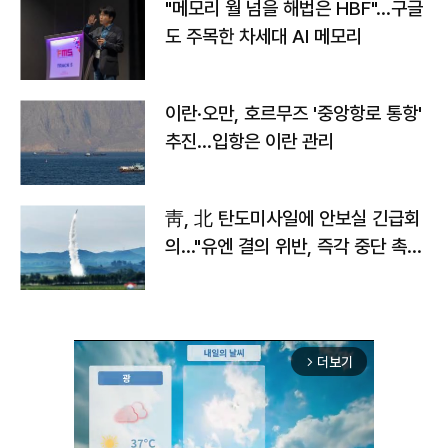
"메모리 월 넘을 해법은 HBF"…구글
도 주목한 차세대 AI 메모리
이란·오만, 호르무즈 '중앙항로 통항'
추진…입항은 이란 관리
靑, 北 탄도미사일에 안보실 긴급회
의…"유엔 결의 위반, 즉각 중단 촉
구"
더보기
arrow_forward_ios