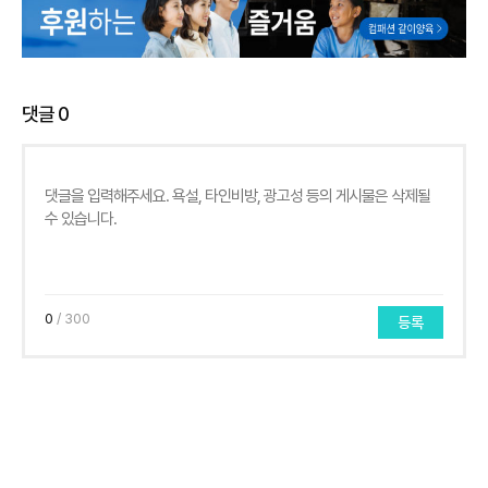
댓글
0
0
/ 300
등록