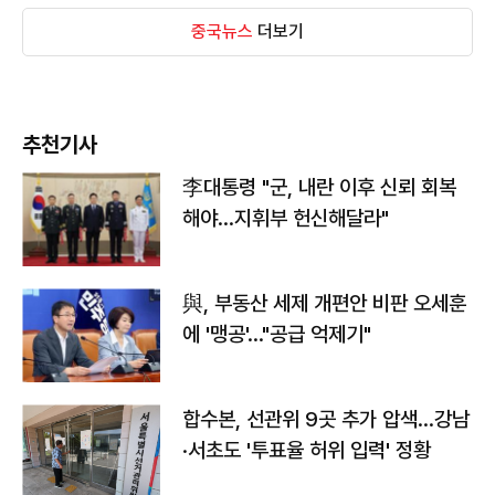
중국뉴스
더보기
추천기사
李대통령 "군, 내란 이후 신뢰 회복
해야…지휘부 헌신해달라"
與, 부동산 세제 개편안 비판 오세훈
에 '맹공'…"공급 억제기"
합수본, 선관위 9곳 추가 압색…강남
·서초도 '투표율 허위 입력' 정황