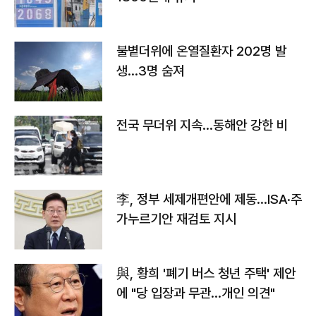
불볕더위에 온열질환자 202명 발
생…3명 숨져
전국 무더위 지속…동해안 강한 비
李, 정부 세제개편안에 제동…ISA·주
가누르기안 재검토 지시
與, 황희 '폐기 버스 청년 주택' 제안
에 "당 입장과 무관…개인 의견"