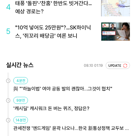
태풍 '돌핀'·'찬홈' 한반도 빗겨간다…
4
예상 경로는?
"10억 넣어도 25만원"?…SK하이닉
5
스, '쥐꼬리 배당금' 여론 보니
실시간 뉴스
08.10 01:19
UPDATE
4분전
與 "'하늘이법' 여야 공동 발의 괜찮아…그것이 협치"
9분전
'캐시딜' 캐시워크 돈 버는 퀴즈, 정답은?
14분전
관세전쟁 '엔드게임' 윤곽 나오나…한국 新통상정책 교두보 활
용해야