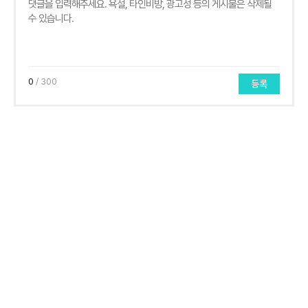
0
/ 300
등록