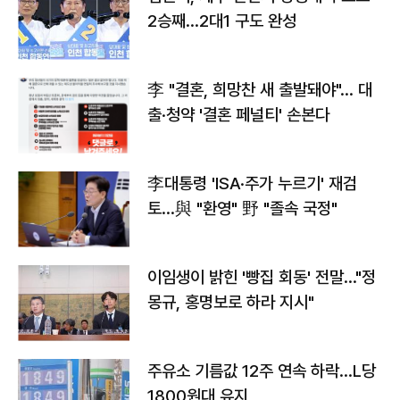
2승째…2대1 구도 완성
李 "결혼, 희망찬 새 출발돼야"… 대
출·청약 '결혼 페널티' 손본다
李대통령 'ISA·주가 누르기' 재검
토…與 "환영" 野 "졸속 국정"
이임생이 밝힌 '빵집 회동' 전말…"정
몽규, 홍명보로 하라 지시"
주유소 기름값 12주 연속 하락…L당
1800원대 유지