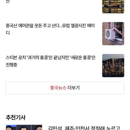
산
중국산 에어콘을 웃돈 주고 산다...유럽 열광시킨 메이
디
스티븐 로치 '과거의 홍콩'은 끝났지만 '새로운 홍콩'은
진행중
중국뉴스
더보기
추천기사
김민석, 제주·인천서 정청래 누르고