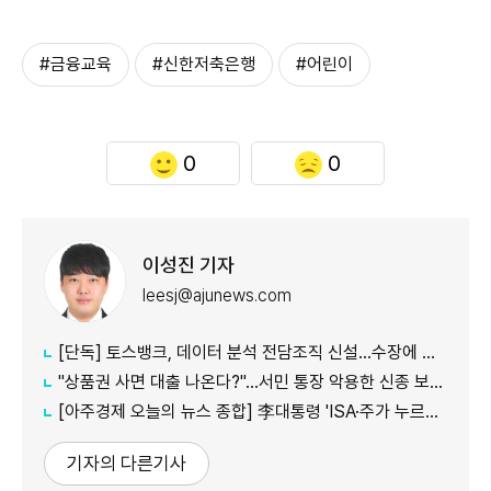
#금융교육
#신한저축은행
#어린이
0
0
이성진 기자
leesj@ajunews.com
[단독] 토스뱅크, 데이터 분석 전담조직 신설…수장에 카카오 출신 선임
"상품권 사면 대출 나온다?"…서민 통장 악용한 신종 보이스피싱
[아주경제 오늘의 뉴스 종합] 李대통령 'ISA·주가 누르기' 재검토…與 "환영" 野 "졸속 국정" 外
기자의 다른기사