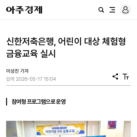
로
아
그
검
전
주
인
색
체
경
메
제
뉴
신한저축은행, 어린이 대상 체험형
금융교육 실시
이성진 기자
공
텍
입력 2026-05-17 15:04
유
스
트
크
기
참여형 프로그램으로 운영