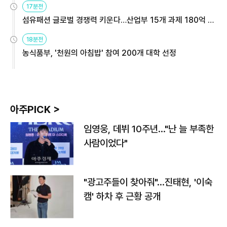
17분전
섬유패션 글로벌 경쟁력 키운다…산업부 15개 과제 180억 지
원
18분전
농식품부, '천원의 아침밥' 참여 200개 대학 선정
아주PICK >
임영웅, 데뷔 10주년…"난 늘 부족한
사람이었다"
"광고주들이 찾아줘"…진태현, '이숙
캠' 하차 후 근황 공개