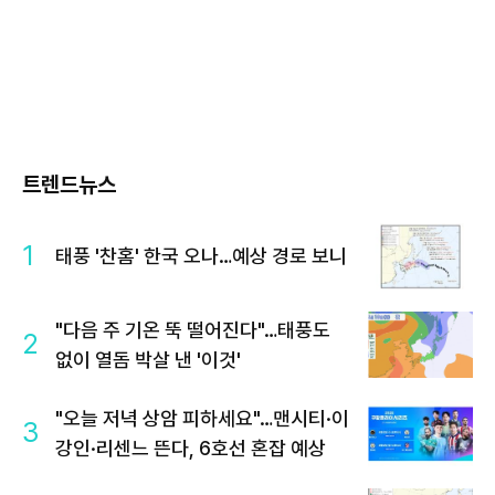
트렌드뉴스
1
태풍 '찬홈' 한국 오나…예상 경로 보니
"다음 주 기온 뚝 떨어진다"…태풍도
2
없이 열돔 박살 낸 '이것'
"오늘 저녁 상암 피하세요"…맨시티·이
3
강인·리센느 뜬다, 6호선 혼잡 예상