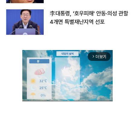
李대통령, '호우피해' 안동·의성 관할
4개면 특별재난지역 선포
더보기
arrow_forward_ios
Mute