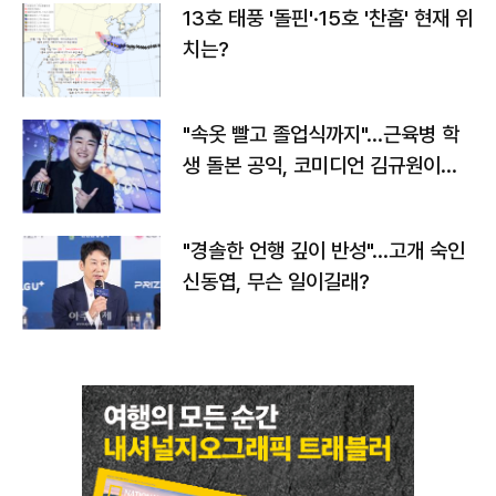
13호 태풍 '돌핀'·15호 '찬홈' 현재 위
치는?
"속옷 빨고 졸업식까지"…근육병 학
생 돌본 공익, 코미디언 김규원이었
다
"경솔한 언행 깊이 반성"…고개 숙인
신동엽, 무슨 일이길래?