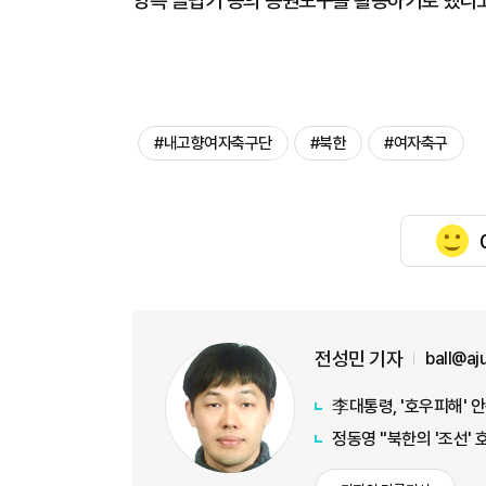
양측 클럽기 등의 응원도구를 활용하기로 했다고
#내고향여자축구단
#북한
#여자축구
전성민 기자
ball@a
李대통령, '호우피해' 
정동영 "북한의 '조선' 