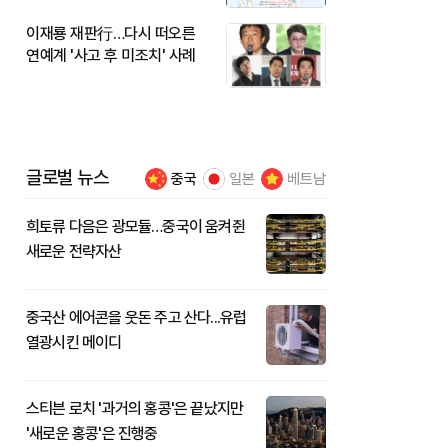
이재룡 재판行…다시 떠오른
연예계 '사고 후 미조치' 사례
글로벌 뉴스
중국
일본
베트남
희토류 다음은 광모듈…중국이 움켜쥔
새로운 전략자산
중국산 에어콘을 웃돈 주고 산다...유럽
열광시킨 메이디
스티븐 로치 '과거의 홍콩'은 끝났지만
'새로운 홍콩'은 진행중