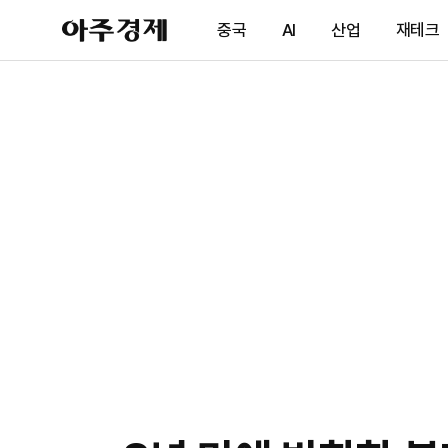
아
중국
AI
산업
재테크
주
경
제