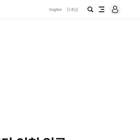
로
English
日本語
그
검
전
인
색
체
메
뉴