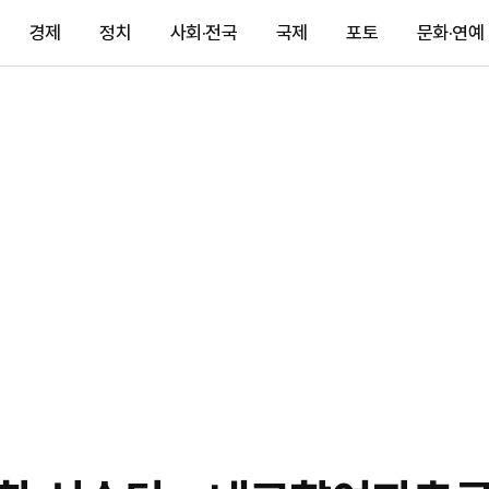
경제
정치
사회·전국
국제
포토
문화·연예