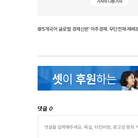
기자의 다른기사
©'5개국어 글로벌 경제신문' 아주경제. 무단전재·재배
댓글
0