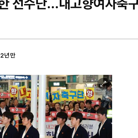
북한 선수단…내고향여자축구
2년 만
이
미
지
확
대