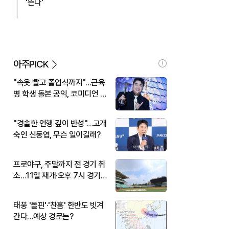
'뜬다'
아주PICK
"속옷 빨고 졸업식까지"…근육
병 학생 돌본 공익, 코미디언 김
규원이었다
"경솔한 언행 깊이 반성"…고개
숙인 신동엽, 무슨 일이길래?
프로야구, 주말까지 전 경기 취
소…11일 재개·오후 7시 경기
시작
태풍 '돌핀'·'찬홈' 한반도 빗겨
간다…예상 경로는?