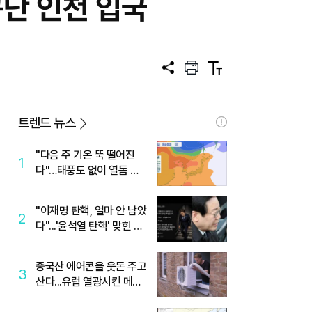
단 인천 입국
공
프
텍
유
린
스
트
트
크
기
트렌드 뉴스
"다음 주 기온 뚝 떨어진
1
다"…태풍도 없이 열돔 박
살 낸 '이것'
"이재명 탄핵, 얼마 안 남았
2
다"...'윤석열 탄핵' 맞힌 무
당, '성지글' 등장
중국산 에어콘을 웃돈 주고
3
산다...유럽 열광시킨 메이
디