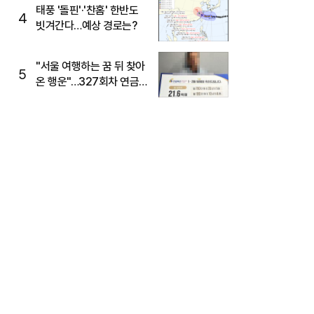
태풍 '돌핀'·'찬홈' 한반도
4
빗겨간다…예상 경로는?
"서울 여행하는 꿈 뒤 찾아
5
온 행운"…327회차 연금
복권720+ 당첨번호조회
주목