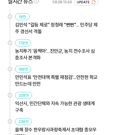
실시간 뉴스
08.08 13:49
UPDATE
1분전
김민석 "갈등 제로" 정청래 "뻔뻔"… 민주당 제
주 경선서 격돌
17분전
농지투기 '꼼짝마'…진안군, 농지 전수조사 심
층조사 본격화
19분전
안민석표 '안전대책 특별 재점검'...안전한 학교
만드는데 만전
20분전
익산시, 민간단체와 지속 가능한 관광 생태계
구축
23분전
올해 장수 한우랑사과랑축제서 초대형 종모우