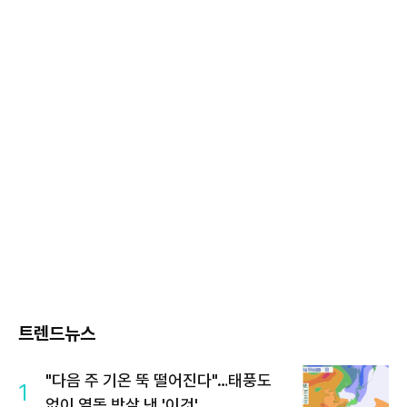
트렌드뉴스
"다음 주 기온 뚝 떨어진다"…태풍도
1
없이 열돔 박살 낸 '이것'