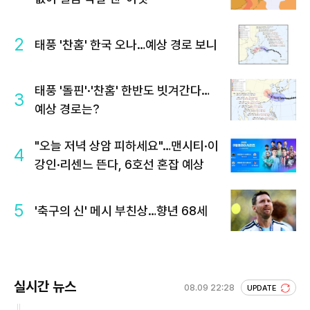
2
태풍 '찬홈' 한국 오나…예상 경로 보니
태풍 '돌핀'·'찬홈' 한반도 빗겨간다…
3
예상 경로는?
"오늘 저녁 상암 피하세요"…맨시티·이
4
강인·리센느 뜬다, 6호선 혼잡 예상
5
'축구의 신' 메시 부친상…향년 68세
실시간 뉴스
08.09 22:28
UPDATE