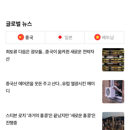
글로벌 뉴스
중국
일본
베트남
희토류 다음은 광모듈…중국이 움켜쥔 새로운 전략자
산
중국산 에어콘을 웃돈 주고 산다...유럽 열광시킨 메이
디
스티븐 로치 '과거의 홍콩'은 끝났지만 '새로운 홍콩'은
진행중