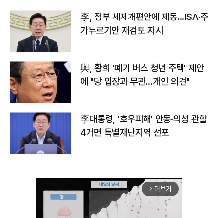
李, 정부 세제개편안에 제동…ISA·주
가누르기안 재검토 지시
與, 황희 '폐기 버스 청년 주택' 제안
에 "당 입장과 무관…개인 의견"
李대통령, '호우피해' 안동·의성 관할
4개면 특별재난지역 선포
더보기
arrow_forward_ios