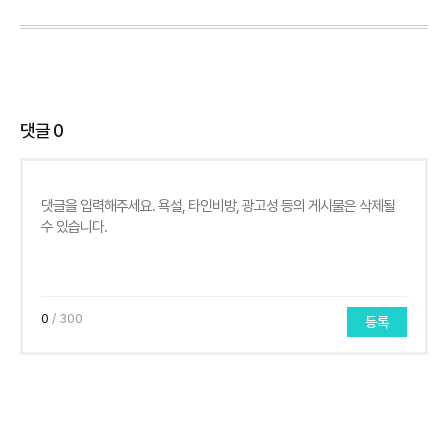
댓글
0
0
/ 300
등록