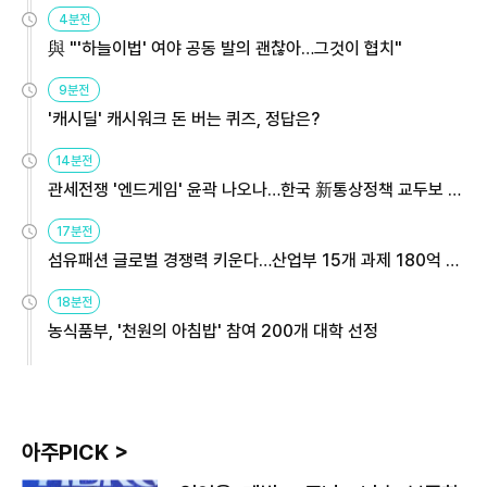
4분전
與 "'하늘이법' 여야 공동 발의 괜찮아…그것이 협치"
9분전
'캐시딜' 캐시워크 돈 버는 퀴즈, 정답은?
14분전
관세전쟁 '엔드게임' 윤곽 나오나…한국 新통상정책 교두보 활
용해야
17분전
섬유패션 글로벌 경쟁력 키운다…산업부 15개 과제 180억 지
원
18분전
농식품부, '천원의 아침밥' 참여 200개 대학 선정
아주PICK >