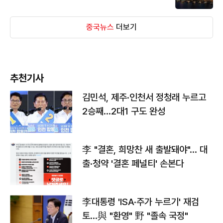
중국뉴스
더보기
추천기사
김민석, 제주·인천서 정청래 누르고
2승째…2대1 구도 완성
李 "결혼, 희망찬 새 출발돼야"… 대
출·청약 '결혼 페널티' 손본다
李대통령 'ISA·주가 누르기' 재검
토…與 "환영" 野 "졸속 국정"