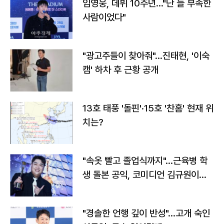
임영웅, 데뷔 10주년…"난 늘 부족한
사람이었다"
"광고주들이 찾아줘"…진태현, '이숙
캠' 하차 후 근황 공개
13호 태풍 '돌핀'·15호 '찬홈' 현재 위
치는?
"속옷 빨고 졸업식까지"…근육병 학
생 돌본 공익, 코미디언 김규원이었
다
"경솔한 언행 깊이 반성"…고개 숙인