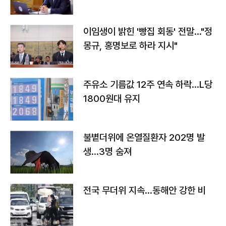
이임생이 밝힌 '빵집 회동' 전말…"정
몽규, 홍명보로 하라 지시"
주유소 기름값 12주 연속 하락…L당
1800원대 유지
불볕더위에 온열질환자 202명 발
생…3명 숨져
전국 무더위 지속…동해안 강한 비