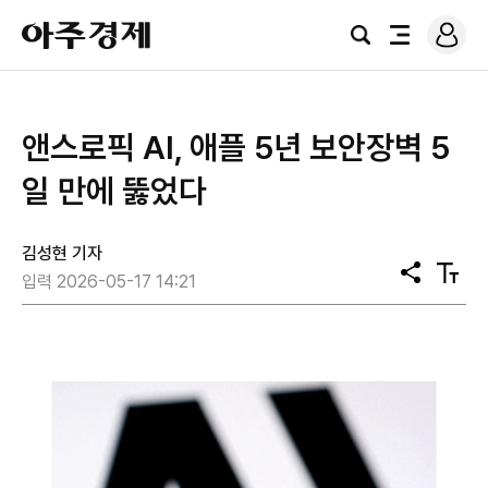
로
아
그
검
전
주
인
색
체
경
메
제
뉴
앤스로픽 AI, 애플 5년 보안장벽 5
일 만에 뚫었다
김성현 기자
공
텍
입력 2026-05-17 14:21
유
스
트
크
기