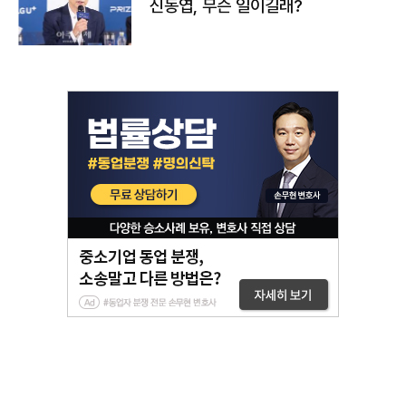
신동엽, 무슨 일이길래?