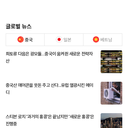
글로벌 뉴스
중국
일본
베트남
희토류 다음은 광모듈…중국이 움켜쥔 새로운 전략자
산
중국산 에어콘을 웃돈 주고 산다...유럽 열광시킨 메이
디
스티븐 로치 '과거의 홍콩'은 끝났지만 '새로운 홍콩'은
진행중