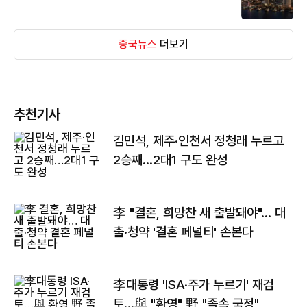
중국뉴스
더보기
추천기사
김민석, 제주·인천서 정청래 누르고
2승째…2대1 구도 완성
李 "결혼, 희망찬 새 출발돼야"… 대
출·청약 '결혼 페널티' 손본다
李대통령 'ISA·주가 누르기' 재검
토…與 "환영" 野 "졸속 국정"