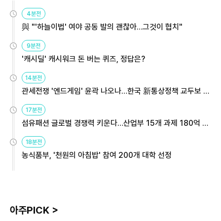
4분전
與 "'하늘이법' 여야 공동 발의 괜찮아…그것이 협치"
9분전
'캐시딜' 캐시워크 돈 버는 퀴즈, 정답은?
14분전
관세전쟁 '엔드게임' 윤곽 나오나…한국 新통상정책 교두보 활
용해야
17분전
섬유패션 글로벌 경쟁력 키운다…산업부 15개 과제 180억 지
원
18분전
농식품부, '천원의 아침밥' 참여 200개 대학 선정
아주PICK >