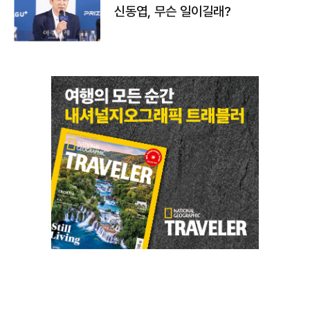
신동엽, 무슨 일이길래?