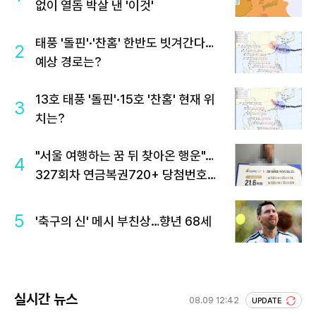
없이 열돔 박살 낸 '이것'
태풍 '돌핀'·'찬홈' 한반도 빗겨간다…
2
예상 경로는?
13호 태풍 '돌핀'·15호 '찬홈' 현재 위
3
치는?
"서울 여행하는 꿈 뒤 찾아온 행운"…
4
327회차 연금복권720+ 당첨번호조
회 주목
5
'축구의 신' 메시 부친상…향년 68세
실시간 뉴스
08.09 12:42
UPDATE