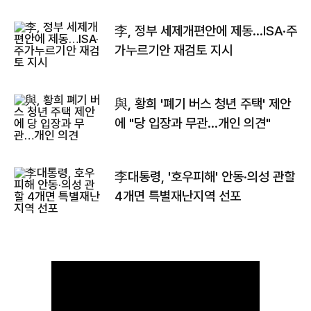
李, 정부 세제개편안에 제동…ISA·주
가누르기안 재검토 지시
與, 황희 '폐기 버스 청년 주택' 제안
에 "당 입장과 무관…개인 의견"
李대통령, '호우피해' 안동·의성 관할
4개면 특별재난지역 선포