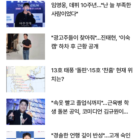
임영웅, 데뷔 10주년…"난 늘 부족한
사람이었다"
"광고주들이 찾아줘"…진태현, '이숙
캠' 하차 후 근황 공개
13호 태풍 '돌핀'·15호 '찬홈' 현재 위
치는?
"속옷 빨고 졸업식까지"…근육병 학
생 돌본 공익, 코미디언 김규원이었
다
"경솔한 언행 깊이 반성"…고개 숙인