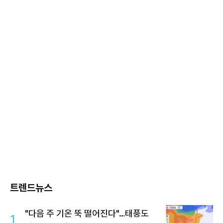
트렌드뉴스
"다음 주 기온 뚝 떨어진다"…태풍도
1