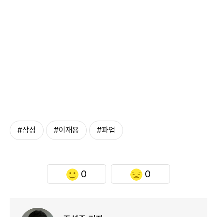
#삼성
#이재용
#파업
0
0