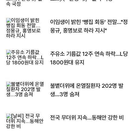
이임생이 밝힌 '빵집 회동' 전말…"정
몽규, 홍명보로 하라 지시"
주유소 기름값 12주 연속 하락…L당
1800원대 유지
불볕더위에 온열질환자 202명 발
생…3명 숨져
전국 무더위 지속…동해안 강한 비