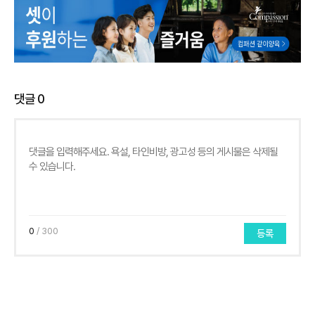
댓글
0
0
/ 300
등록