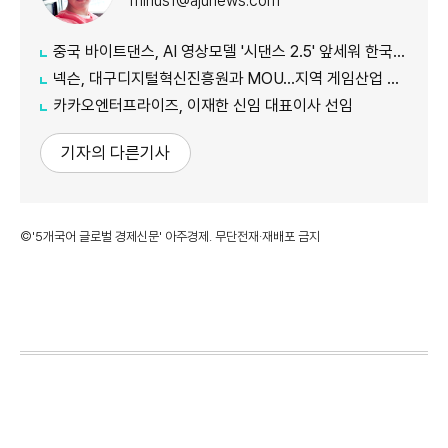
minus1@ajunews.com
중국 바이트댄스, AI 영상모델 '시댄스 2.5' 앞세워 한국 공략 본격화
넥슨, 대구디지털혁신진흥원과 MOU…지역 게임산업 육성 나선다
카카오엔터프라이즈, 이재한 신임 대표이사 선임
기자의 다른기사
©'5개국어 글로벌 경제신문' 아주경제. 무단전재·재배포 금지