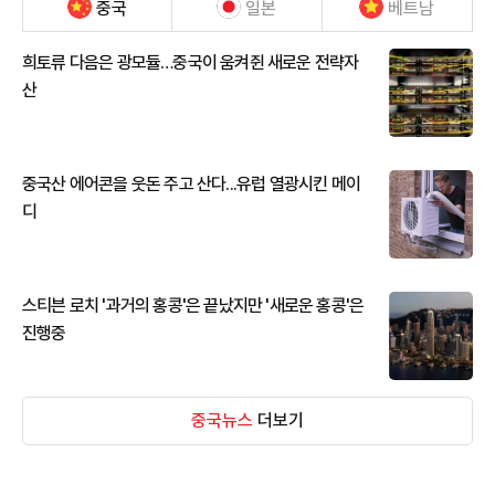
중국
일본
베트남
희토류 다음은 광모듈…중국이 움켜쥔 새로운 전략자
산
중국산 에어콘을 웃돈 주고 산다...유럽 열광시킨 메이
디
스티븐 로치 '과거의 홍콩'은 끝났지만 '새로운 홍콩'은
진행중
중국뉴스
더보기