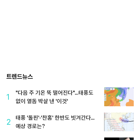
트렌드뉴스
"다음 주 기온 뚝 떨어진다"…태풍도
1
없이 열돔 박살 낸 '이것'
태풍 '돌핀'·'찬홈' 한반도 빗겨간다…
2
예상 경로는?