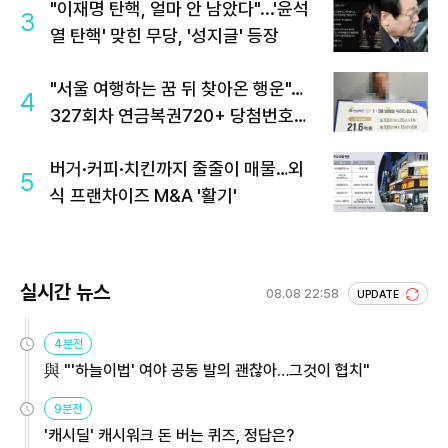
"이재명 탄핵, 얼마 안 남았다"...'윤석
3
열 탄핵' 맞힌 무당, '성지글' 등장
"서울 여행하는 꿈 뒤 찾아온 행운"…
4
327회차 연금복권720+ 당첨번호조
회 주목
버거·커피·치킨까지 줄줄이 매물…외
5
식 프랜차이즈 M&A '활기'
실시간 뉴스
08.08 22:58
UPDATE
4분전
與 "'하늘이법' 여야 공동 발의 괜찮아…그것이 협치"
9분전
'캐시딜' 캐시워크 돈 버는 퀴즈, 정답은?