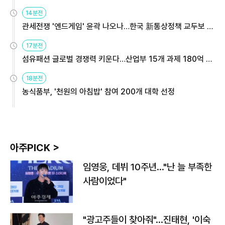
14분전
관세전쟁 '엔드게임' 윤곽 나오나…한국 新통상정책 교두보 활
용해야
17분전
섬유패션 글로벌 경쟁력 키운다…산업부 15개 과제 180억 지
원
18분전
농식품부, '천원의 아침밥' 참여 200개 대학 선정
아주PICK >
임영웅, 데뷔 10주년…"난 늘 부족한
사람이었다"
"광고주들이 찾아줘"…진태현, '이숙