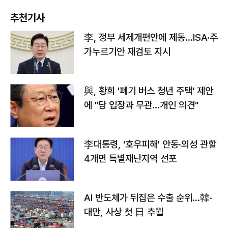
추천기사
李, 정부 세제개편안에 제동…ISA·주
가누르기안 재검토 지시
與, 황희 '폐기 버스 청년 주택' 제안
에 "당 입장과 무관…개인 의견"
李대통령, '호우피해' 안동·의성 관할
4개면 특별재난지역 선포
AI 반도체가 뒤집은 수출 순위…韓·
대만, 사상 첫 日 추월