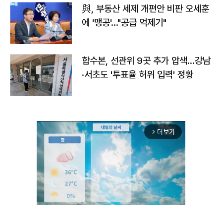
與, 부동산 세제 개편안 비판 오세훈
에 '맹공'…"공급 억제기"
합수본, 선관위 9곳 추가 압색…강남
·서초도 '투표율 허위 입력' 정황
더보기
arrow_forward_ios