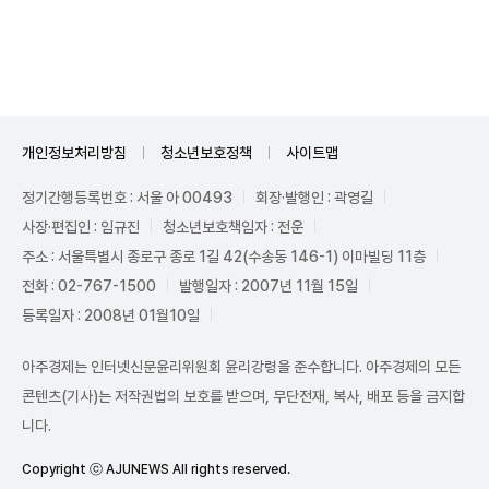
Unmute
개인정보처리방침
청소년보호정책
사이트맵
정기간행등록번호 : 서울 아 00493
회장·발행인 : 곽영길
사장·편집인 : 임규진
청소년보호책임자 : 전운
주소 : 서울특별시 종로구 종로 1길 42(수송동 146-1) 이마빌딩 11층
전화 : 02-767-1500
발행일자 : 2007년 11월 15일
등록일자 : 2008년 01월10일
아주경제는 인터넷신문윤리위원회 윤리강령을 준수합니다. 아주경제의 모든
콘텐츠(기사)는 저작권법의 보호를 받으며, 무단전재, 복사, 배포 등을 금지합
니다.
Copyright ⓒ AJUNEWS All rights reserved.