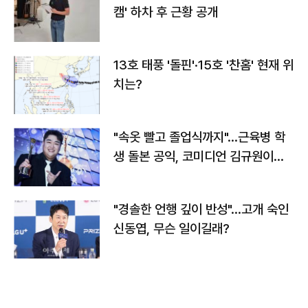
캠' 하차 후 근황 공개
13호 태풍 '돌핀'·15호 '찬홈' 현재 위
치는?
"속옷 빨고 졸업식까지"…근육병 학
생 돌본 공익, 코미디언 김규원이었
다
"경솔한 언행 깊이 반성"…고개 숙인
신동엽, 무슨 일이길래?