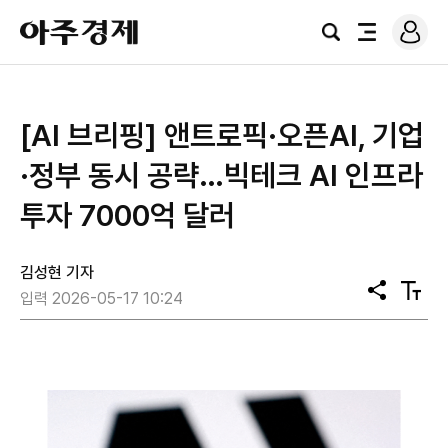
로
아
그
검
전
주
인
색
체
경
메
제
뉴
[AI 브리핑] 앤트로픽·오픈AI, 기업
·정부 동시 공략…빅테크 AI 인프라
투자 7000억 달러
김성현 기자
공
텍
입력 2026-05-17 10:24
유
스
트
크
기