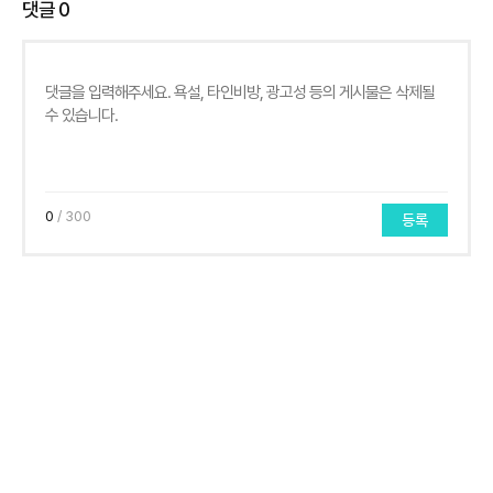
댓글
0
0
/ 300
등록