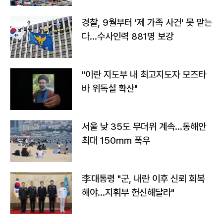
경찰, 9월부터 '제 가족 사건' 못 맡는
다…수사인력 881명 보강
"이란 지도부 내 최고지도자 모즈타
바 위독설 확산"
서울 낮 35도 무더위 계속…동해안
최대 150㎜ 폭우
李대통령 "군, 내란 이후 신뢰 회복
해야…지휘부 헌신해달라"