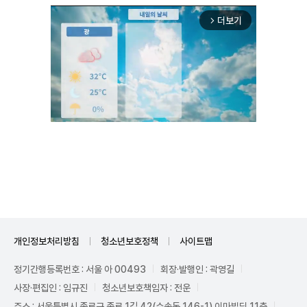
더보기
arrow_forward_ios
Mute
개인정보처리방침
청소년보호정책
사이트맵
정기간행등록번호 : 서울 아 00493
회장·발행인 : 곽영길
사장·편집인 : 임규진
청소년보호책임자 : 전운
주소 : 서울특별시 종로구 종로 1길 42(수송동 146-1) 이마빌딩 11층