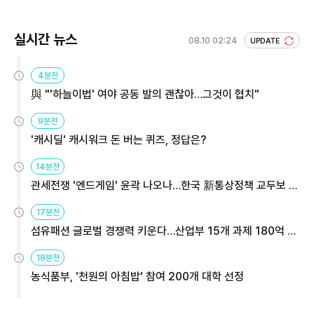
실시간 뉴스
08.10 02:24
UPDATE
4분전
與 "'하늘이법' 여야 공동 발의 괜찮아…그것이 협치"
9분전
'캐시딜' 캐시워크 돈 버는 퀴즈, 정답은?
14분전
관세전쟁 '엔드게임' 윤곽 나오나…한국 新통상정책 교두보 활
용해야
17분전
섬유패션 글로벌 경쟁력 키운다…산업부 15개 과제 180억 지
원
18분전
농식품부, '천원의 아침밥' 참여 200개 대학 선정