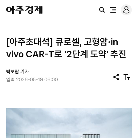
로
아
그
검
전
주
인
색
체
경
메
제
뉴
[아주초대석] 큐로셀, 고형암·in
vivo CAR-T로 '2단계 도약' 추진
박보람 기자
공
텍
입력 2026-05-19 06:00
유
스
트
크
기