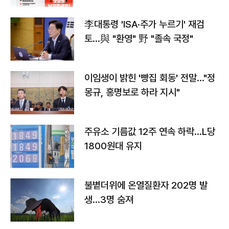
李대통령 'ISA·주가 누르기' 재검
토…與 "환영" 野 "졸속 국정"
이임생이 밝힌 '빵집 회동' 전말…"정
몽규, 홍명보로 하라 지시"
주유소 기름값 12주 연속 하락…L당
1800원대 유지
불볕더위에 온열질환자 202명 발
생…3명 숨져