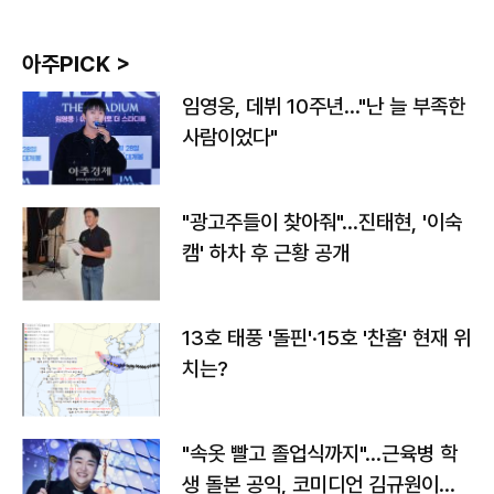
아주PICK >
임영웅, 데뷔 10주년…"난 늘 부족한
사람이었다"
"광고주들이 찾아줘"…진태현, '이숙
캠' 하차 후 근황 공개
13호 태풍 '돌핀'·15호 '찬홈' 현재 위
치는?
"속옷 빨고 졸업식까지"…근육병 학
생 돌본 공익, 코미디언 김규원이었