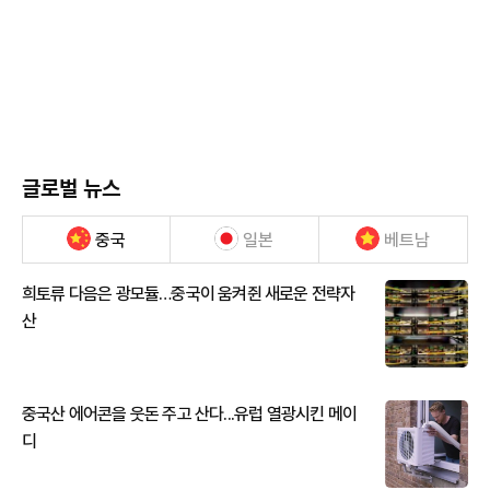
글로벌 뉴스
중국
일본
베트남
희토류 다음은 광모듈…중국이 움켜쥔 새로운 전략자
산
중국산 에어콘을 웃돈 주고 산다...유럽 열광시킨 메이
디