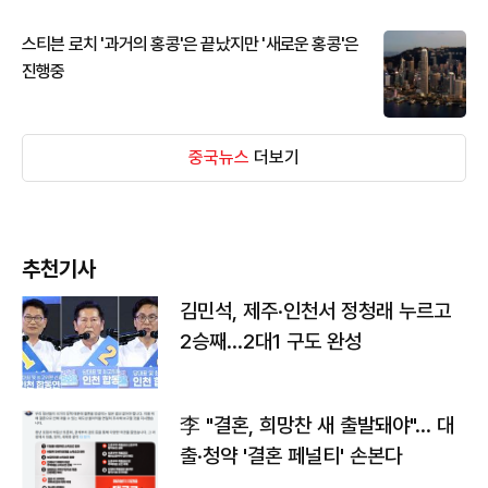
스티븐 로치 '과거의 홍콩'은 끝났지만 '새로운 홍콩'은
진행중
중국뉴스
더보기
추천기사
김민석, 제주·인천서 정청래 누르고
2승째…2대1 구도 완성
李 "결혼, 희망찬 새 출발돼야"… 대
출·청약 '결혼 페널티' 손본다