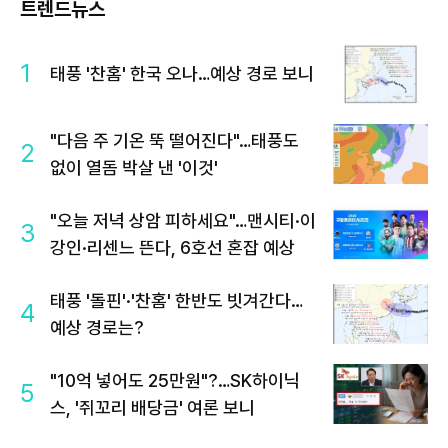
트렌드뉴스
1
태풍 '찬홈' 한국 오나…예상 경로 보니
"다음 주 기온 뚝 떨어진다"…태풍도
2
없이 열돔 박살 낸 '이것'
"오늘 저녁 상암 피하세요"…맨시티·이
3
강인·리센느 뜬다, 6호선 혼잡 예상
태풍 '돌핀'·'찬홈' 한반도 빗겨간다…
4
예상 경로는?
"10억 넣어도 25만원"?…SK하이닉
5
스, '쥐꼬리 배당금' 여론 보니