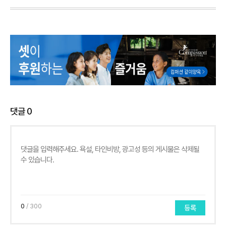
댓글
0
0
/ 300
등록