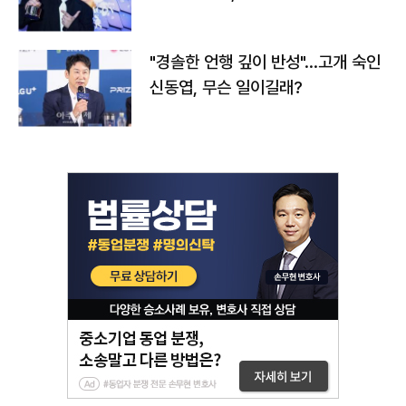
다
"경솔한 언행 깊이 반성"…고개 숙인
신동엽, 무슨 일이길래?