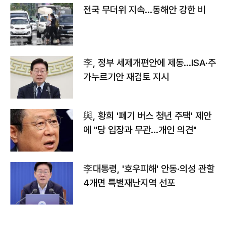
전국 무더위 지속…동해안 강한 비
李, 정부 세제개편안에 제동…ISA·주
가누르기안 재검토 지시
與, 황희 '폐기 버스 청년 주택' 제안
에 "당 입장과 무관…개인 의견"
李대통령, '호우피해' 안동·의성 관할
4개면 특별재난지역 선포