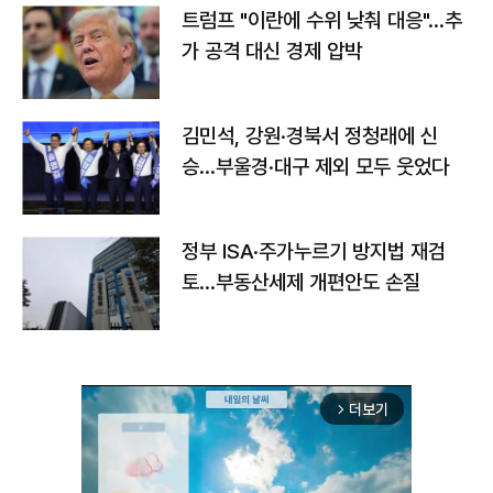
트럼프 "이란에 수위 낮춰 대응"…추
가 공격 대신 경제 압박
김민석, 강원·경북서 정청래에 신
승…부울경·대구 제외 모두 웃었다
정부 ISA·주가누르기 방지법 재검
토…부동산세제 개편안도 손질
더보기
arrow_forward_ios