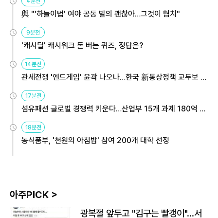
4분전
與 "'하늘이법' 여야 공동 발의 괜찮아…그것이 협치"
9분전
'캐시딜' 캐시워크 돈 버는 퀴즈, 정답은?
14분전
관세전쟁 '엔드게임' 윤곽 나오나…한국 新통상정책 교두보 활
용해야
17분전
섬유패션 글로벌 경쟁력 키운다…산업부 15개 과제 180억 지
원
18분전
농식품부, '천원의 아침밥' 참여 200개 대학 선정
아주PICK >
광복절 앞두고 "김구는 빨갱이"…서