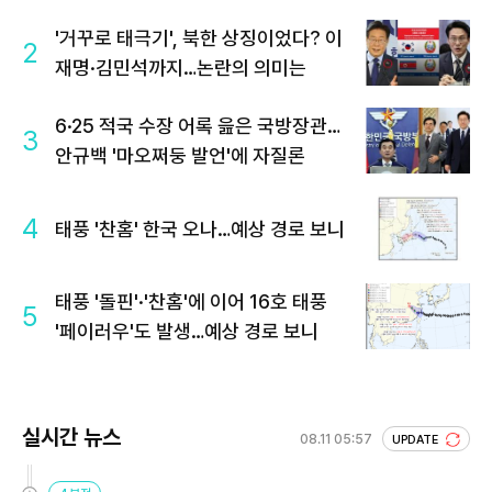
'거꾸로 태극기', 북한 상징이었다? 이
2
재명·김민석까지…논란의 의미는
6·25 적국 수장 어록 읊은 국방장관…
3
안규백 '마오쩌둥 발언'에 자질론
4
태풍 '찬홈' 한국 오나…예상 경로 보니
태풍 '돌핀'·'찬홈'에 이어 16호 태풍
5
'페이러우'도 발생…예상 경로 보니
실시간 뉴스
08.11 05:57
UPDATE