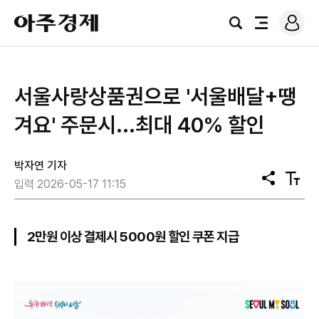
로
아
그
검
전
주
인
색
체
경
메
제
뉴
서울사랑상품권으로 '서울배달+땡
겨요' 주문시...최대 40% 할인
박자연 기자
공
텍
입력 2026-05-17 11:15
유
스
트
크
기
2만원 이상 결제시 5000원 할인 쿠폰 지급