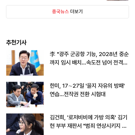
중국뉴스
더보기
추천기사
李 "광주 군공항 기능, 2028년 중순
까지 임시 배치…속도전 넘어 전격
전"
한미, 17∼27일 '을지 자유의 방패'
연습…전작권 전환 시험대
김건희, '로저비비에 가방 의혹' 김기
현 부부 재판서 "범죄 연상시키지 말
라"