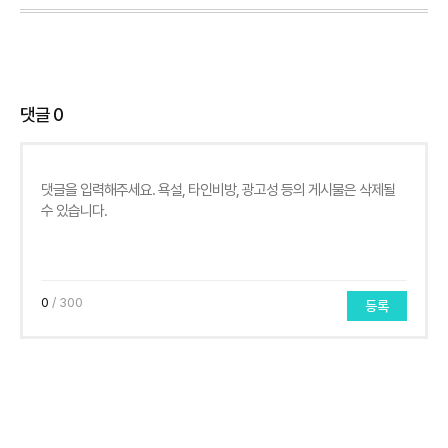
댓글
0
0
/ 300
등록