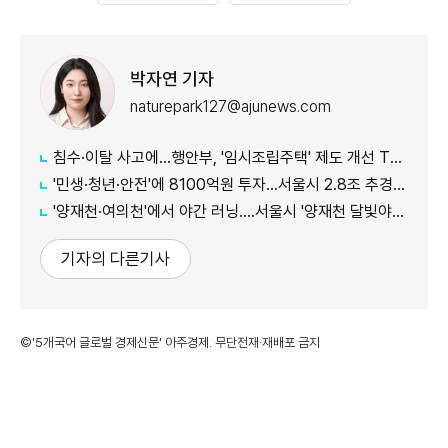
박자연 기자
naturepark127@ajunews.com
침수·이탈 사고에...행안부, '임시조립주택' 제도 개선 TF 가동
'민생·청년·안전'에 8100억원 투자...서울시 2.8조 추경 예산 편성
'양재천·여의천'에서 야간 러닝....서울시 '양재천 달빛야행런' 개최
기자의 다른기사
©'5개국어 글로벌 경제신문' 아주경제. 무단전재·재배포 금지