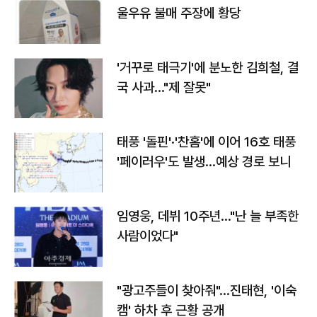
울우유 불매 주장에 황당
'거꾸로 태극기'에 분노한 김희철, 결
국 사과…"제 잘못"
태풍 '돌핀'·'찬홈'에 이어 16호 태풍
'페이러우'도 발생…예상 경로 보니
임영웅, 데뷔 10주년…"난 늘 부족한
사람이었다"
"광고주들이 찾아줘"…진태현, '이숙
캠' 하차 후 근황 공개