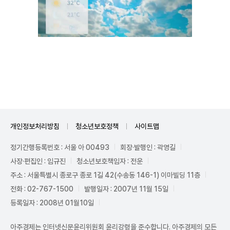
Unmute
개인정보처리방침
청소년보호정책
사이트맵
정기간행등록번호 : 서울 아 00493
회장·발행인 : 곽영길
사장·편집인 : 임규진
청소년보호책임자 : 전운
주소 : 서울특별시 종로구 종로 1길 42(수송동 146-1) 이마빌딩 11층
전화 : 02-767-1500
발행일자 : 2007년 11월 15일
등록일자 : 2008년 01월10일
아주경제는 인터넷신문윤리위원회 윤리강령을 준수합니다. 아주경제의 모든