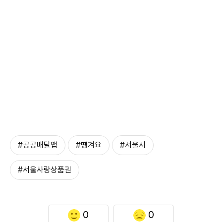
#공공배달앱
#땡겨요
#서울시
#서울사랑상품권
0
0