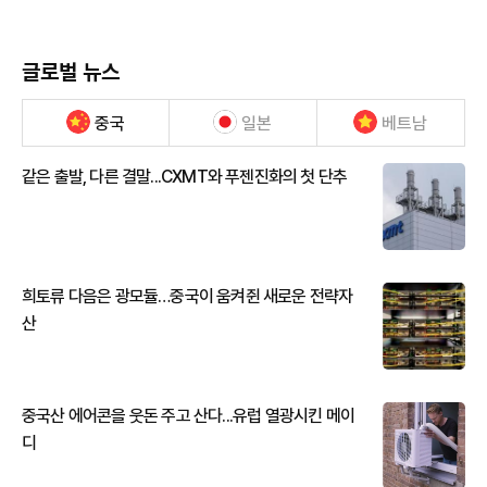
글로벌 뉴스
중국
일본
베트남
같은 출발, 다른 결말...CXMT와 푸젠진화의 첫 단추
희토류 다음은 광모듈…중국이 움켜쥔 새로운 전략자
산
중국산 에어콘을 웃돈 주고 산다...유럽 열광시킨 메이
디