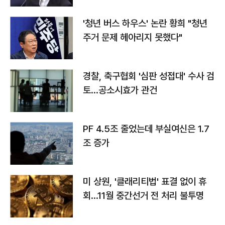
'청년 버스 하우스' 논란 황희 "청년
주거 문제 헤아리지 못했다"
경찰, 축구협회 '심판 성접대' 수사 검
토…공소시효가 관건
PF 4.5조 줄었는데 부실여신은 1.7
조 증가
미 상원, '클래리티법' 표결 없이 휴
회…11월 중간선거 전 처리 불투명