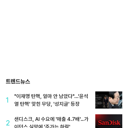
트렌드뉴스
"이재명 탄핵, 얼마 안 남았다"...'윤석
1
열 탄핵' 맞힌 무당, '성지글' 등장
샌디스크, AI 수요에 '매출 4.7배'…가
2
이던스 실망에 '주가는 하락'