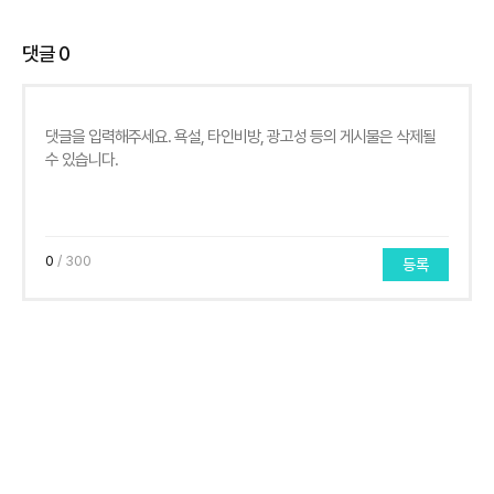
댓글
0
0
/ 300
등록