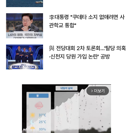
李대통령 "쿠데타 소지 없애려면 사
관학교 통합"
與 전당대회 2차 토론회…'탈당 의혹
·신천지 당원 가입 논란' 공방
더보기
arrow_forward_ios