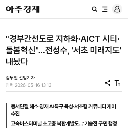
로
아
그
검
전
주
인
색
체
경
메
제
뉴
"경부간선도로 지하화·AICT 시티·
돌봄혁신"…전성수, '서초 미래지도'
내놨다
김두일 선임기자
공
텍
입력 2026-05-16 13:13
유
스
트
크
기
동서단절 해소·양재 AI특구 육성·서초형 커뮤니티 케어
추진
고속버스터미널 초고층 복합개발도…"기승전 구민 행정