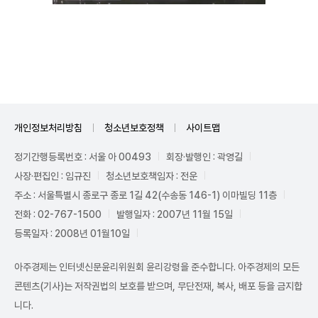
Unmute
개인정보처리방침
청소년보호정책
사이트맵
정기간행등록번호 : 서울 아 00493
회장·발행인 : 곽영길
사장·편집인 : 임규진
청소년보호책임자 : 전운
주소 : 서울특별시 종로구 종로 1길 42(수송동 146-1) 이마빌딩 11층
전화 : 02-767-1500
발행일자 : 2007년 11월 15일
등록일자 : 2008년 01월10일
아주경제는 인터넷신문윤리위원회 윤리강령을 준수합니다. 아주경제의 모든
콘텐츠(기사)는 저작권법의 보호를 받으며, 무단전재, 복사, 배포 등을 금지합
니다.