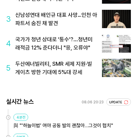
신남성연대 배인규 대표 사망…인천 아
3
파트서 숨진 채 발견
국가가 청년 상대로 '통수'?...청년미
4
래적금 12% 준다더니 "응, 오류야"
두산에너빌리티, SMR 세제 지원·빌
5
게이츠 방한 기대에 5%대 강세
실시간 뉴스
08.06 20:23
UPDATE
4분전
與 "'하늘이법' 여야 공동 발의 괜찮아…그것이 협치"