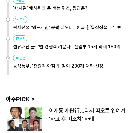
9분전
'캐시딜' 캐시워크 돈 버는 퀴즈, 정답은?
14분전
관세전쟁 '엔드게임' 윤곽 나오나…한국 新통상정책 교두보 활
용해야
17분전
섬유패션 글로벌 경쟁력 키운다…산업부 15개 과제 180억 지
원
18분전
농식품부, '천원의 아침밥' 참여 200개 대학 선정
아주PICK >
이재룡 재판行…다시 떠오른 연예계
'사고 후 미조치' 사례