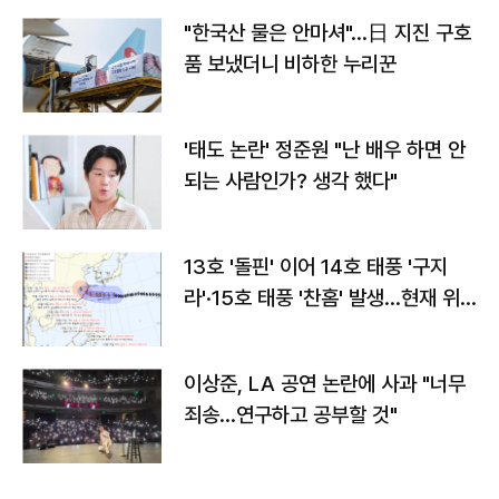
"한국산 물은 안마셔"…日 지진 구호
품 보냈더니 비하한 누리꾼
'태도 논란' 정준원 "난 배우 하면 안
되는 사람인가? 생각 했다"
13호 '돌핀' 이어 14호 태풍 '구지
라'·15호 태풍 '찬홈' 발생…현재 위
치와 이동경로는?
이상준, LA 공연 논란에 사과 "너무
죄송…연구하고 공부할 것"