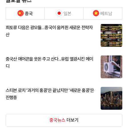
글로벌 뉴스
중국
일본
베트남
희토류 다음은 광모듈…중국이 움켜쥔 새로운 전략자
산
중국산 에어콘을 웃돈 주고 산다...유럽 열광시킨 메이
디
스티븐 로치 '과거의 홍콩'은 끝났지만 '새로운 홍콩'은
진행중
중국뉴스
더보기