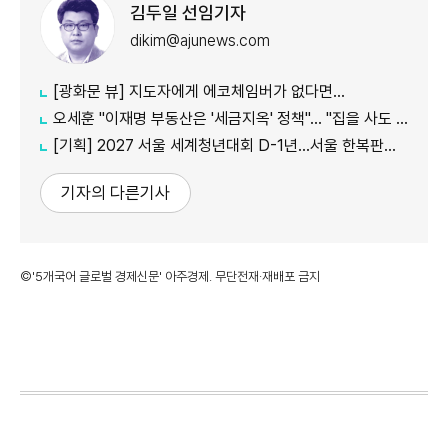
김두일 선임기자
dikim@ajunews.com
[광화문 뷰] 지도자에게 에코체임버가 없다면…
오세훈 "이재명 부동산은 '세금지옥' 정책"… "집을 사도 팔아도 세금만 늘어"
[기획] 2027 서울 세계청년대회 D-1년…서울 한복판에서 만나는 '가톨릭 문화의 모든 것'
기자의 다른기사
©'5개국어 글로벌 경제신문' 아주경제. 무단전재·재배포 금지