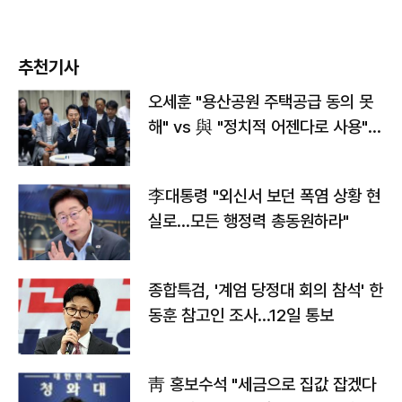
추천기사
오세훈 "용산공원 주택공급 동의 못
해" vs 與 "정치적 어젠다로 사용"
맞불
李대통령 "외신서 보던 폭염 상황 현
실로…모든 행정력 총동원하라"
종합특검, '계엄 당정대 회의 참석' 한
동훈 참고인 조사...12일 통보
靑 홍보수석 "세금으로 집값 잡겠다