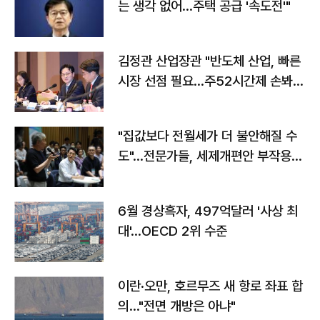
는 생각 없어…주택 공급 '속도전'"
김정관 산업장관 "반도체 산업, 빠른
시장 선점 필요…주52시간제 손봐
야"
"집값보다 전월세가 더 불안해질 수
도"…전문가들, 세제개편안 부작용
우려
6월 경상흑자, 497억달러 '사상 최
대'…OECD 2위 수준
이란·오만, 호르무즈 새 항로 좌표 합
의…"전면 개방은 아냐"