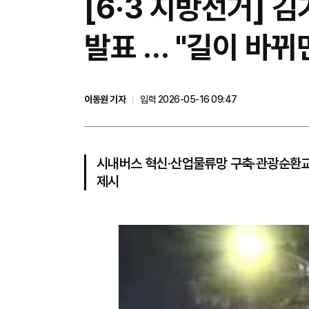
[6·3 지방선거] 김
발표 … "길이 바뀌
이동원 기자
입력 2026-05-16 09:47
시내버스 혁신·산업물류망 구축·관광순환교
제시