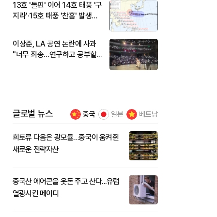
13호 '돌핀' 이어 14호 태풍 '구
지라'·15호 태풍 '찬홈' 발생…
현재 위치와 이동경로는?
이상준, LA 공연 논란에 사과
"너무 죄송…연구하고 공부할
것"
글로벌 뉴스
중국
일본
베트남
희토류 다음은 광모듈…중국이 움켜쥔
새로운 전략자산
중국산 에어콘을 웃돈 주고 산다...유럽
열광시킨 메이디