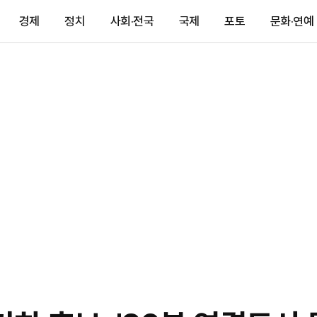
경제
정치
사회·전국
국제
포토
문화·연예