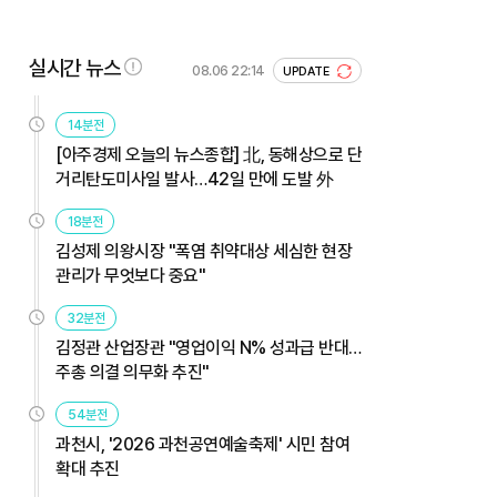
실시간 뉴스
08.06 22:14
UPDATE
14분전
[아주경제 오늘의 뉴스종합] 北, 동해상으로 단
거리탄도미사일 발사…42일 만에 도발 外
18분전
김성제 의왕시장 "폭염 취약대상 세심한 현장
관리가 무엇보다 중요"
32분전
김정관 산업장관 "영업이익 N% 성과급 반대…
주총 의결 의무화 추진"
54분전
과천시, '2026 과천공연예술축제' 시민 참여
확대 추진