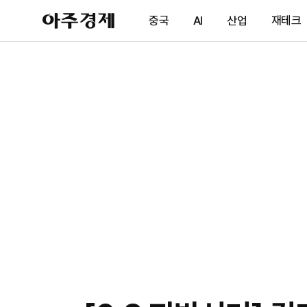
아
중국
AI
산업
재테크
주
경
제