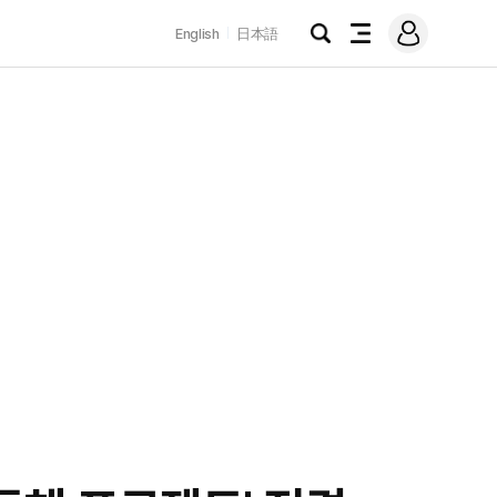
로
English
日本語
그
검
전
인
색
체
메
뉴