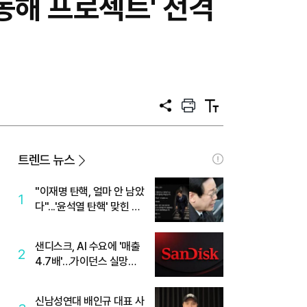
 동해 프로젝트' 전격
공
프
텍
유
린
스
트
트
크
기
트렌드 뉴스
"이재명 탄핵, 얼마 안 남았
1
다"...'윤석열 탄핵' 맞힌 무
당, '성지글' 등장
샌디스크, AI 수요에 '매출
2
4.7배'…가이던스 실망에
'주가는 하락'
신남성연대 배인규 대표 사