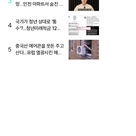
3
망…인천 아파트서 숨진 채
발견
국가가 청년 상대로 '통
4
수'?...청년미래적금 12%
준다더니 "응, 오류야"
중국산 에어콘을 웃돈 주고
5
산다...유럽 열광시킨 메이
디