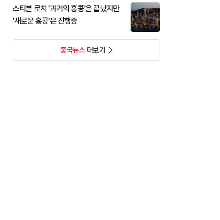
스티븐 로치 '과거의 홍콩'은 끝났지만
'새로운 홍콩'은 진행중
중국뉴스
더보기