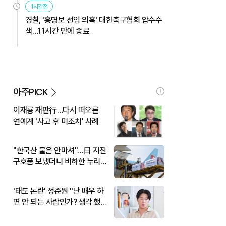
1시간전
경찰, '홍명보 선임 의혹' 대한축구협회 압수수
색…11시간 만에 종료
아주PICK
이재룡 재판行…다시 떠오른
연예계 '사고 후 미조치' 사례
"한국산 물은 안마셔"…日 지진
구호품 보냈더니 비하한 누리
꾼
'태도 논란' 정준원 "난 배우 하
면 안 되는 사람인가? 생각 했
다"