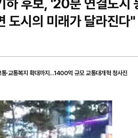
기하 후보, '20분 연결도시
면 도시의 미래가 달라진다"
통·교통복지 확대까지…1400억 규모 교통대개혁 청사진
이
미
지
확