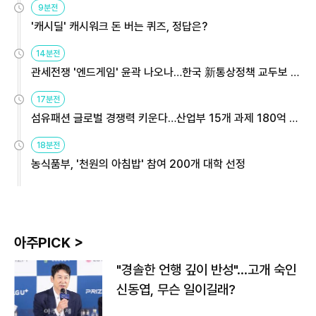
9분전
'캐시딜' 캐시워크 돈 버는 퀴즈, 정답은?
14분전
관세전쟁 '엔드게임' 윤곽 나오나…한국 新통상정책 교두보 활
용해야
17분전
섬유패션 글로벌 경쟁력 키운다…산업부 15개 과제 180억 지
원
18분전
농식품부, '천원의 아침밥' 참여 200개 대학 선정
아주PICK >
"경솔한 언행 깊이 반성"…고개 숙인
신동엽, 무슨 일이길래?