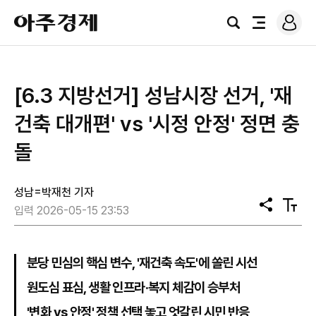
로
아
그
검
전
주
인
색
체
경
메
제
뉴
[6.3 지방선거] 성남시장 선거, '재
건축 대개편' vs '시정 안정' 정면 충
돌
성남=박재천 기자
공
텍
입력 2026-05-15 23:53
유
스
트
크
기
분당 민심의 핵심 변수, '재건축 속도'에 쏠린 시선
원도심 표심, 생활 인프라·복지 체감이 승부처
'변화 vs 안정' 정책 선택 놓고 엇갈린 시민 반응