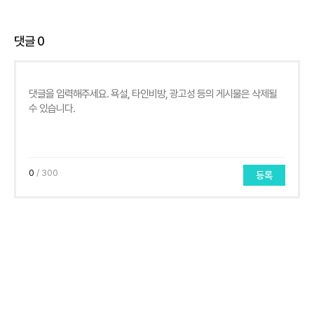
댓글
0
0
/ 300
등록