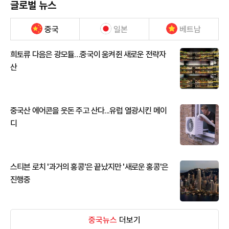
글로벌 뉴스
중국
일본
베트남
희토류 다음은 광모듈…중국이 움켜쥔 새로운 전략자
산
중국산 에어콘을 웃돈 주고 산다...유럽 열광시킨 메이
디
스티븐 로치 '과거의 홍콩'은 끝났지만 '새로운 홍콩'은
진행중
중국뉴스
더보기