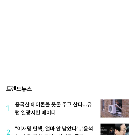
트렌드뉴스
중국산 에어콘을 웃돈 주고 산다...유
1
럽 열광시킨 메이디
"이재명 탄핵, 얼마 안 남았다"...'윤석
2