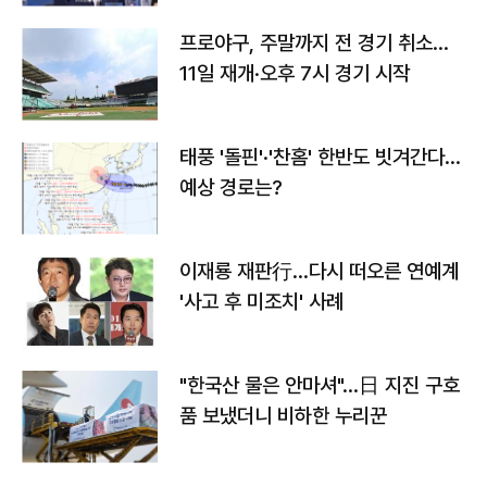
프로야구, 주말까지 전 경기 취소…
11일 재개·오후 7시 경기 시작
태풍 '돌핀'·'찬홈' 한반도 빗겨간다…
예상 경로는?
이재룡 재판行…다시 떠오른 연예계
'사고 후 미조치' 사례
"한국산 물은 안마셔"…日 지진 구호
품 보냈더니 비하한 누리꾼