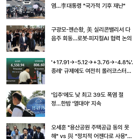
염…李대통령 "국가적 기후 재난"
구광모-젠슨황, 美 실리콘밸리서 다
음주 회동…로봇·피지컬AI 협력 논의
'+17.91→-5.12→+3.76→-4.8%'…'
종레' 규제에도 여전히 롤러코스터
타는 코스피
'입추'에도 낮 최고 39도 폭염 절
정…한밤 '열대야' 지속
오세훈 "용산공원 주택공급 동의 못
해" vs 與 "정치적 어젠다로 사용"