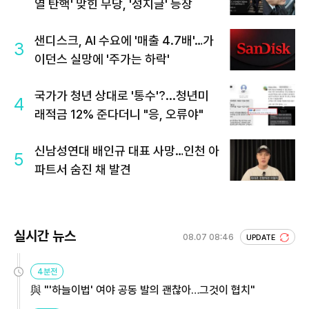
열 탄핵' 맞힌 무당, '성지글' 등장
샌디스크, AI 수요에 '매출 4.7배'…가
3
이던스 실망에 '주가는 하락'
국가가 청년 상대로 '통수'?...청년미
4
래적금 12% 준다더니 "응, 오류야"
신남성연대 배인규 대표 사망…인천 아
5
파트서 숨진 채 발견
실시간 뉴스
08.07 08:46
UPDATE
4분전
與 "'하늘이법' 여야 공동 발의 괜찮아…그것이 협치"