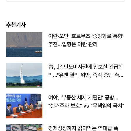
추천기사
이란·오만, 호르무즈 '중앙항로 통항'
추진…입항은 이란 관리
靑, 北 탄도미사일에 안보실 긴급회
의…"유엔 결의 위반, 즉각 중단 촉
구"
여야, '부동산 세제 개편안' 공방…
"실거주자 보호" vs "무책임의 극치"
경제성장까지 갉아먹는 역대급 폭