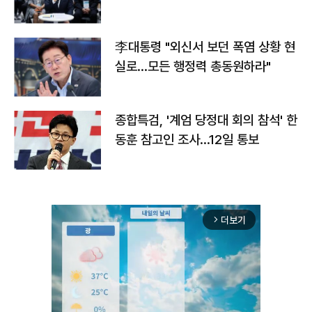
맞불
李대통령 "외신서 보던 폭염 상황 현
실로…모든 행정력 총동원하라"
종합특검, '계엄 당정대 회의 참석' 한
동훈 참고인 조사...12일 통보
더보기
arrow_forward_ios