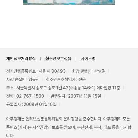
Unmute
개인정보처리방침
청소년보호정책
사이트맵
정기간행등록번호 : 서울 아 00493
회장·발행인 : 곽영길
사장·편집인 : 임규진
청소년보호책임자 : 전운
주소 : 서울특별시 종로구 종로 1길 42(수송동 146-1) 이마빌딩 11층
전화 : 02-767-1500
발행일자 : 2007년 11월 15일
등록일자 : 2008년 01월10일
아주경제는 인터넷신문윤리위원회 윤리강령을 준수합니다. 아주경제의 모든
콘텐츠(기사)는 저작권법의 보호를 받으며, 무단전재, 복사, 배포 등을 금지합
니다.