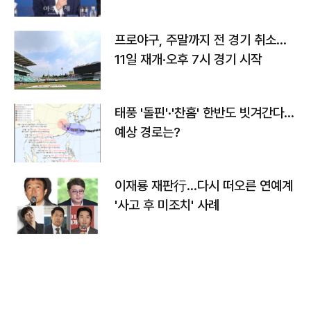
프로야구, 주말까지 전 경기 취소…
11일 재개·오후 7시 경기 시작
태풍 '돌핀'·'찬홈' 한반도 빗겨간다…
예상 경로는?
이재룡 재판行…다시 떠오른 연예계
'사고 후 미조치' 사례