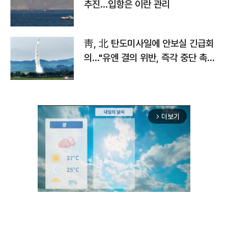
추진…입항은 이란 관리
靑, 北 탄도미사일에 안보실 긴급회
의…"유엔 결의 위반, 즉각 중단 촉
구"
더보기
arrow_forward_ios
Unmute