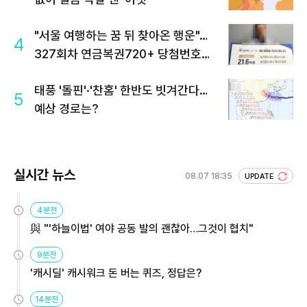
"서울 여행하는 꿈 뒤 찾아온 행운"…
4
327회차 연금복권720+ 당첨번호조
회 주목
태풍 '돌핀'·'찬홈' 한반도 빗겨간다…
5
예상 경로는?
실시간 뉴스
08.07 18:35
UPDATE
4분전
與 "'하늘이법' 여야 공동 발의 괜찮아…그것이 협치"
9분전
'캐시딜' 캐시워크 돈 버는 퀴즈, 정답은?
14분전