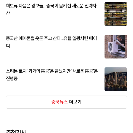
희토류 다음은 광모듈…중국이 움켜쥔 새로운 전략자
산
중국산 에어콘을 웃돈 주고 산다...유럽 열광시킨 메이
디
스티븐 로치 '과거의 홍콩'은 끝났지만 '새로운 홍콩'은
진행중
중국뉴스
더보기
추천기사