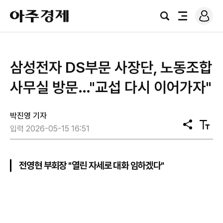
로
아
그
검
전
주
인
색
체
경
메
제
뉴
삼성전자 DS부문 사장단, 노동조합
사무실 방문…"교섭 다시 이어가자"
박진영 기자
공
텍
입력 2026-05-15 16:51
유
스
트
크
기
전영현 부회장 "열린 자세로 대화 임하겠다"