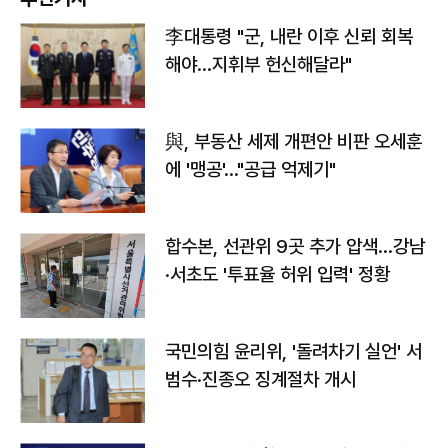
李대통령 "군, 내란 이후 신뢰 회복
해야…지휘부 헌신해달라"
與, 부동산 세제 개편안 비판 오세훈
에 '맹공'…"공급 억제기"
합수본, 선관위 9곳 추가 압색…강남
·서초도 '투표율 허위 입력' 정황
국민의힘 윤리위, '돌려차기 실언' 서
범수·진종오 징계절차 개시