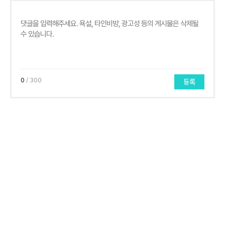
0
/ 300
등록