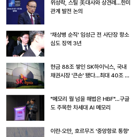
위성락, 스틸 美대사와 상견례…한미
관계 발전 논의
'채상병 순직' 임성근 전 사단장 항소
심도 징역 3년
현금 88조 쌓인 SK하이닉스, 국내
채권시장 '큰손' 됐다…최대 40조 투
자
"메모리 월 넘을 해법은 HBF"…구글
도 주목한 차세대 AI 메모리
이란·오만, 호르무즈 '중앙항로 통항'