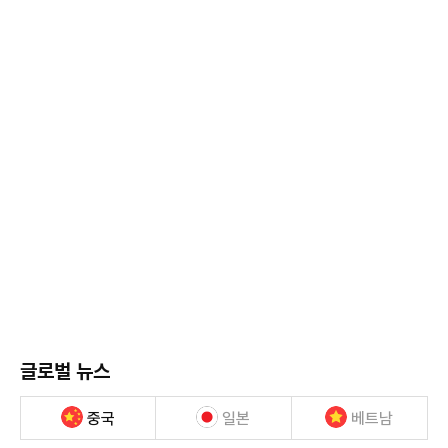
글로벌 뉴스
중국
일본
베트남