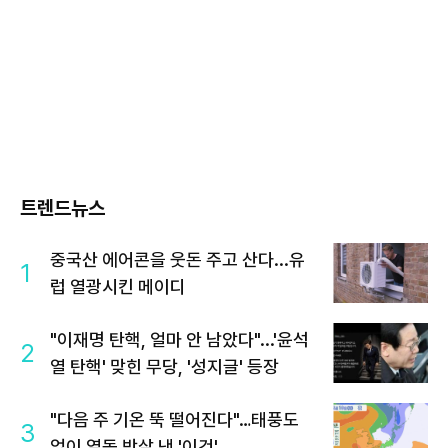
트렌드뉴스
중국산 에어콘을 웃돈 주고 산다...유
1
럽 열광시킨 메이디
"이재명 탄핵, 얼마 안 남았다"...'윤석
2
열 탄핵' 맞힌 무당, '성지글' 등장
"다음 주 기온 뚝 떨어진다"…태풍도
3
없이 열돔 박살 낸 '이것'