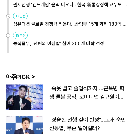
관세전쟁 '엔드게임' 윤곽 나오나…한국 新통상정책 교두보 활
용해야
17분전
섬유패션 글로벌 경쟁력 키운다…산업부 15개 과제 180억 지
원
18분전
농식품부, '천원의 아침밥' 참여 200개 대학 선정
아주PICK >
"속옷 빨고 졸업식까지"…근육병 학
생 돌본 공익, 코미디언 김규원이었
다
"경솔한 언행 깊이 반성"…고개 숙인
신동엽, 무슨 일이길래?