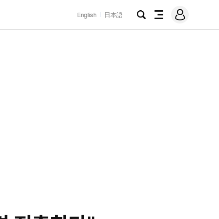
로
English
日本語
그
검
전
인
색
체
메
뉴