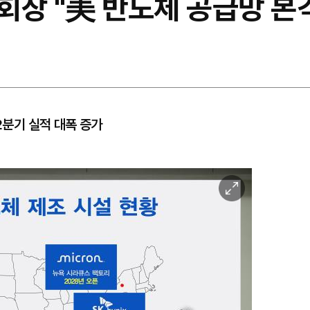
회장 "美 반도체 공급망 본
2분기 실적 대폭 증가
이
미
지
확
대