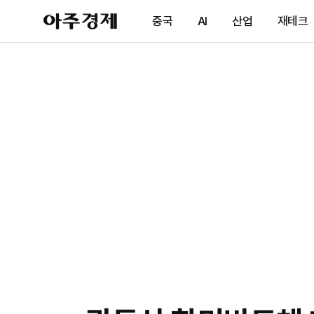
아
중국
AI
산업
재테크
주
경
제