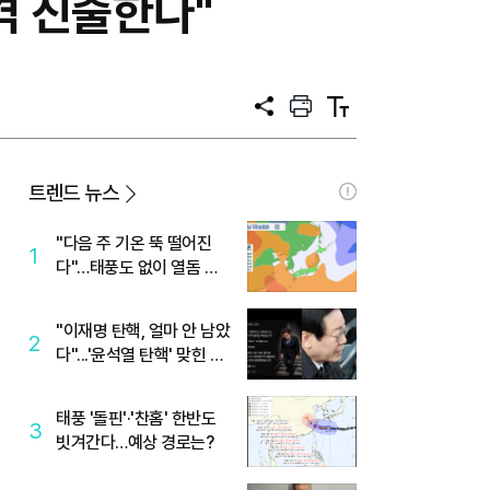
격 진출한다"
공
프
텍
유
린
스
트
트
크
기
트렌드 뉴스
"다음 주 기온 뚝 떨어진
1
다"…태풍도 없이 열돔 박
살 낸 '이것'
"이재명 탄핵, 얼마 안 남았
2
다"...'윤석열 탄핵' 맞힌 무
당, '성지글' 등장
태풍 '돌핀'·'찬홈' 한반도
3
빗겨간다…예상 경로는?