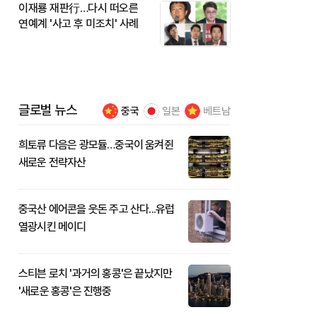
이재룡 재판行…다시 떠오른
연예계 '사고 후 미조치' 사례
글로벌 뉴스
중국
일본
베트남
희토류 다음은 광모듈…중국이 움켜쥔
새로운 전략자산
중국산 에어콘을 웃돈 주고 산다...유럽
열광시킨 메이디
스티븐 로치 '과거의 홍콩'은 끝났지만
'새로운 홍콩'은 진행중