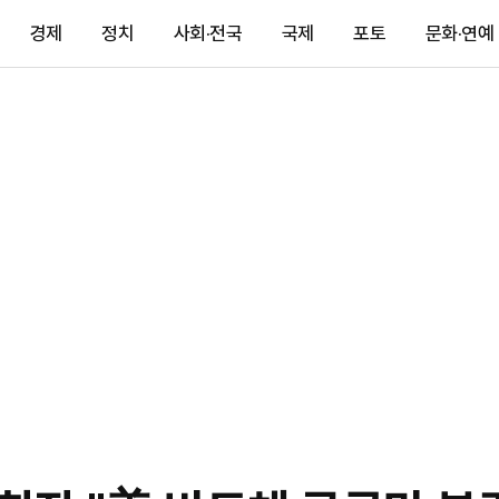
경제
정치
사회·전국
국제
포토
문화·연예