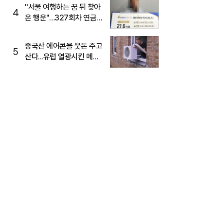
"서울 여행하는 꿈 뒤 찾아
4
온 행운"…327회차 연금
복권720+ 당첨번호조회
주목
중국산 에어콘을 웃돈 주고
5
산다...유럽 열광시킨 메이
디