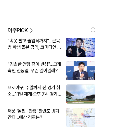
아주PICK
"속옷 빨고 졸업식까지"…근육
병 학생 돌본 공익, 코미디언 김
규원이었다
"경솔한 언행 깊이 반성"…고개
숙인 신동엽, 무슨 일이길래?
프로야구, 주말까지 전 경기 취
소…11일 재개·오후 7시 경기
시작
태풍 '돌핀'·'찬홈' 한반도 빗겨
간다…예상 경로는?