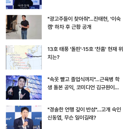
"광고주들이 찾아줘"…진태현, '이숙
캠' 하차 후 근황 공개
13호 태풍 '돌핀'·15호 '찬홈' 현재 위
치는?
"속옷 빨고 졸업식까지"…근육병 학
생 돌본 공익, 코미디언 김규원이었
다
"경솔한 언행 깊이 반성"…고개 숙인
신동엽, 무슨 일이길래?