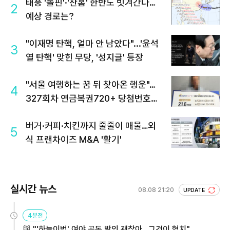
태풍 '돌핀'·'찬홈' 한반도 빗겨간다…
2
예상 경로는?
"이재명 탄핵, 얼마 안 남았다"...'윤석
3
열 탄핵' 맞힌 무당, '성지글' 등장
"서울 여행하는 꿈 뒤 찾아온 행운"…
4
327회차 연금복권720+ 당첨번호조
회 주목
버거·커피·치킨까지 줄줄이 매물…외
5
식 프랜차이즈 M&A '활기'
실시간 뉴스
08.08 21:20
UPDATE
4분전
與 "'하늘이법' 여야 공동 발의 괜찮아…그것이 협치"