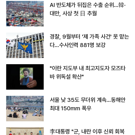
AI 반도체가 뒤집은 수출 순위…韓·
대만, 사상 첫 日 추월
경찰, 9월부터 '제 가족 사건' 못 맡는
다…수사인력 881명 보강
"이란 지도부 내 최고지도자 모즈타
바 위독설 확산"
서울 낮 35도 무더위 계속…동해안
최대 150㎜ 폭우
李대통령 "군, 내란 이후 신뢰 회복