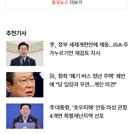
중국뉴스
더보기
추천기사
李, 정부 세제개편안에 제동…ISA·주
가누르기안 재검토 지시
與, 황희 '폐기 버스 청년 주택' 제안
에 "당 입장과 무관…개인 의견"
李대통령, '호우피해' 안동·의성 관할
4개면 특별재난지역 선포