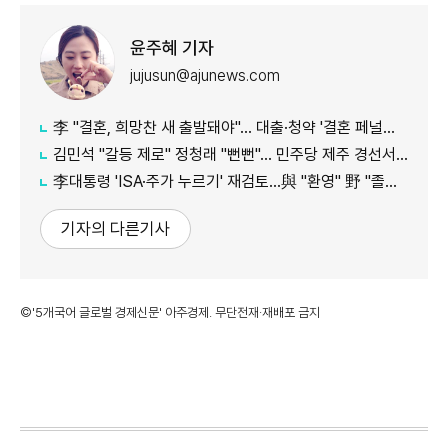
윤주혜 기자
jujusun@ajunews.com
李 "결혼, 희망찬 새 출발돼야"… 대출·청약 '결혼 페널티' 손본다
김민석 "갈등 제로" 정청래 "뻔뻔"… 민주당 제주 경선서 격돌
李대통령 'ISA·주가 누르기' 재검토…與 "환영" 野 "졸속 국정"
기자의 다른기사
©'5개국어 글로벌 경제신문' 아주경제. 무단전재·재배포 금지