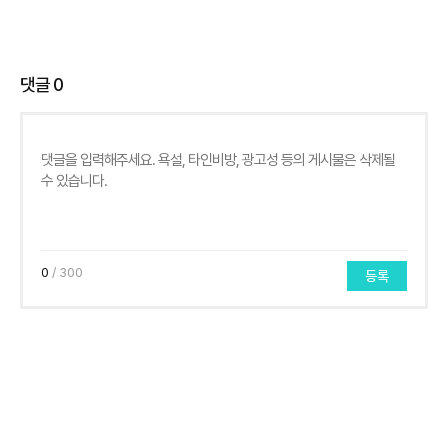
댓글
0
0
/ 300
등록