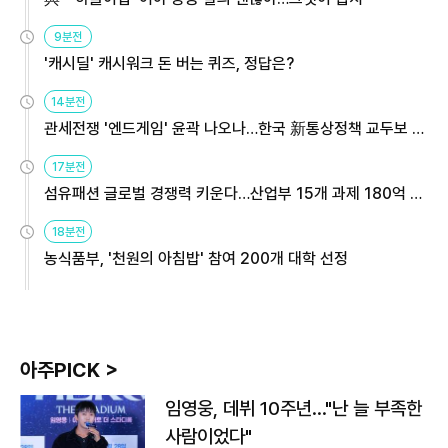
9분전
'캐시딜' 캐시워크 돈 버는 퀴즈, 정답은?
14분전
관세전쟁 '엔드게임' 윤곽 나오나…한국 新통상정책 교두보 활
용해야
17분전
섬유패션 글로벌 경쟁력 키운다…산업부 15개 과제 180억 지
원
18분전
농식품부, '천원의 아침밥' 참여 200개 대학 선정
아주PICK >
임영웅, 데뷔 10주년…"난 늘 부족한
사람이었다"