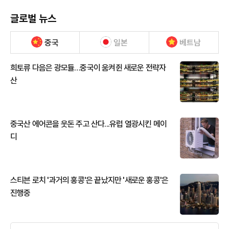
글로벌 뉴스
중국
일본
베트남
희토류 다음은 광모듈…중국이 움켜쥔 새로운 전략자
산
중국산 에어콘을 웃돈 주고 산다...유럽 열광시킨 메이
디
스티븐 로치 '과거의 홍콩'은 끝났지만 '새로운 홍콩'은
진행중