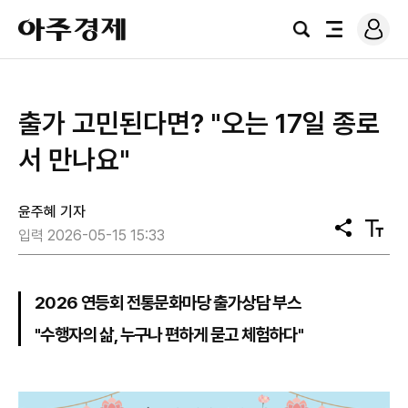
로
아
그
검
전
주
인
색
체
경
메
제
뉴
출가 고민된다면? "오는 17일 종로
서 만나요"
윤주혜 기자
공
텍
입력 2026-05-15 15:33
유
스
트
크
기
2026 연등회 전통문화마당 출가상담 부스
"수행자의 삶, 누구나 편하게 묻고 체험하다"