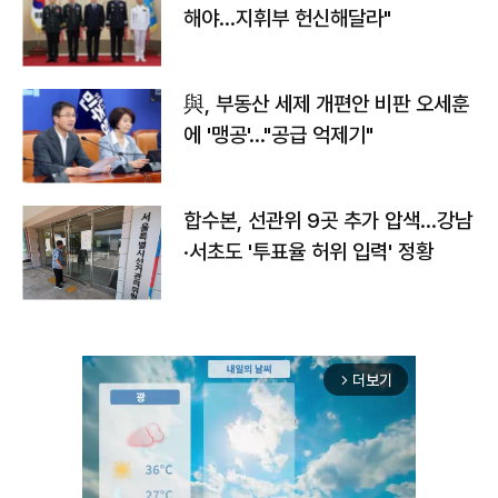
해야…지휘부 헌신해달라"
與, 부동산 세제 개편안 비판 오세훈
에 '맹공'…"공급 억제기"
합수본, 선관위 9곳 추가 압색…강남
·서초도 '투표율 허위 입력' 정황
더보기
arrow_forward_ios