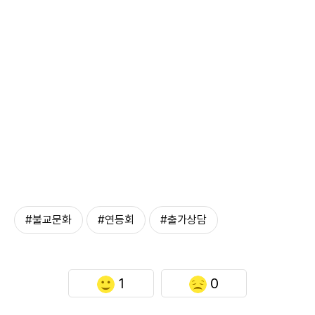
#불교문화
#연등회
#출가상담
1
0