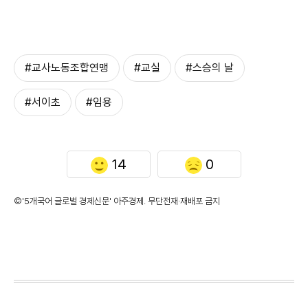
#교사노동조합연맹
#교실
#스승의 날
#서이초
#임용
14
0
©'5개국어 글로벌 경제신문' 아주경제. 무단전재·재배포 금지