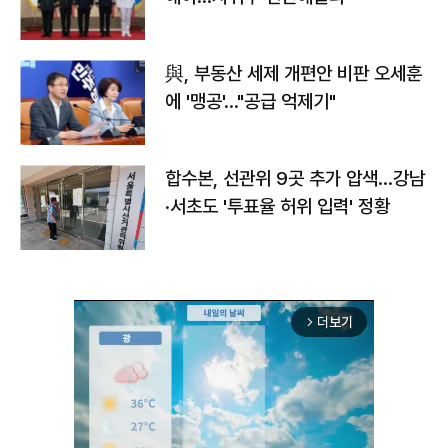
與, 부동산 세제 개편안 비판 오세훈
에 '맹공'…"공급 억제기"
합수본, 선관위 9곳 추가 압색…강남
·서초도 '투표율 허위 입력' 정황
더보기
arrow_forward_ios