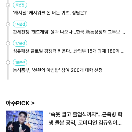
9분전
'캐시딜' 캐시워크 돈 버는 퀴즈, 정답은?
14분전
관세전쟁 '엔드게임' 윤곽 나오나…한국 新통상정책 교두보 활
용해야
17분전
섬유패션 글로벌 경쟁력 키운다…산업부 15개 과제 180억 지
원
18분전
농식품부, '천원의 아침밥' 참여 200개 대학 선정
아주PICK >
"속옷 빨고 졸업식까지"…근육병 학
생 돌본 공익, 코미디언 김규원이었
다