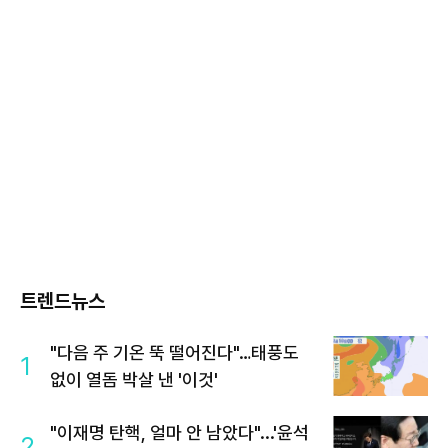
트렌드뉴스
"다음 주 기온 뚝 떨어진다"…태풍도
1
없이 열돔 박살 낸 '이것'
"이재명 탄핵, 얼마 안 남았다"...'윤석
2