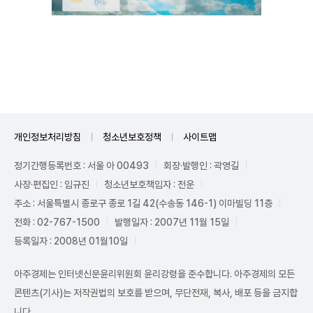
Unmute
개인정보처리방침
청소년보호정책
사이트맵
정기간행등록번호 : 서울 아 00493
회장·발행인 : 곽영길
사장·편집인 : 임규진
청소년보호책임자 : 전운
주소 : 서울특별시 종로구 종로 1길 42(수송동 146-1) 이마빌딩 11층
전화 : 02-767-1500
발행일자 : 2007년 11월 15일
등록일자 : 2008년 01월10일
아주경제는 인터넷신문윤리위원회 윤리강령을 준수합니다. 아주경제의 모든
콘텐츠(기사)는 저작권법의 보호를 받으며, 무단전재, 복사, 배포 등을 금지합
니다.