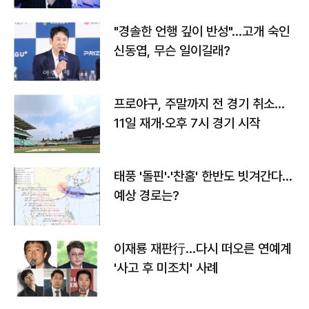
"경솔한 언행 깊이 반성"…고개 숙인
신동엽, 무슨 일이길래?
프로야구, 주말까지 전 경기 취소…
11일 재개·오후 7시 경기 시작
태풍 '돌핀'·'찬홈' 한반도 빗겨간다…
예상 경로는?
이재룡 재판行…다시 떠오른 연예계
'사고 후 미조치' 사례