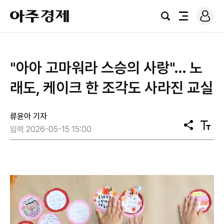
로
아
그
검
전
주
인
색
체
경
메
제
뉴
"아아 고마워라 스승의 사랑"… 노
래도, 케이크 한 조각도 사라진 교실
류윤아 기자
공
텍
입력 2026-05-15 15:00
유
스
트
크
기