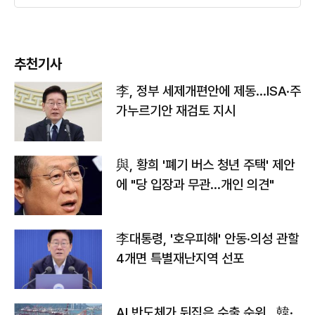
추천기사
李, 정부 세제개편안에 제동…ISA·주
가누르기안 재검토 지시
與, 황희 '폐기 버스 청년 주택' 제안
에 "당 입장과 무관…개인 의견"
李대통령, '호우피해' 안동·의성 관할
4개면 특별재난지역 선포
AI 반도체가 뒤집은 수출 순위…韓·