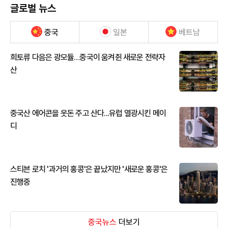
글로벌 뉴스
중국
일본
베트남
희토류 다음은 광모듈…중국이 움켜쥔 새로운 전략자
산
중국산 에어콘을 웃돈 주고 산다...유럽 열광시킨 메이
디
스티븐 로치 '과거의 홍콩'은 끝났지만 '새로운 홍콩'은
진행중
중국뉴스
더보기