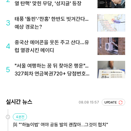
열 탄핵' 맞힌 무당, '성지글' 등장
태풍 '돌핀'·'찬홈' 한반도 빗겨간다…
3
예상 경로는?
중국산 에어콘을 웃돈 주고 산다...유
4
럽 열광시킨 메이디
"서울 여행하는 꿈 뒤 찾아온 행운"…
5
327회차 연금복권720+ 당첨번호조
회 주목
실시간 뉴스
08.08 15:57
UPDATE
4분전
與 "'하늘이법' 여야 공동 발의 괜찮아…그것이 협치"