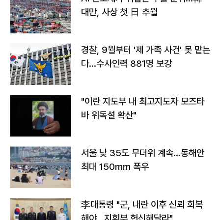
대만, 사상 첫 日 추월
경찰, 9월부터 '제 가족 사건' 못 맡는
다…수사인력 881명 보강
"이란 지도부 내 최고지도자 모즈타
바 위독설 확산"
서울 낮 35도 무더위 계속…동해안
최대 150㎜ 폭우
李대통령 "군, 내란 이후 신뢰 회복
해야…지휘부 헌신해달라"