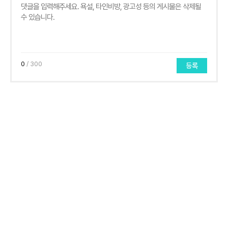
0
/ 300
등록