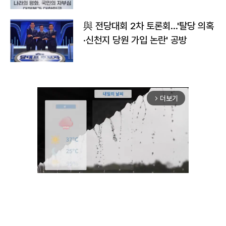
與 전당대회 2차 토론회…'탈당 의혹
·신천지 당원 가입 논란' 공방
더보기
arrow_forward_ios
Unmute