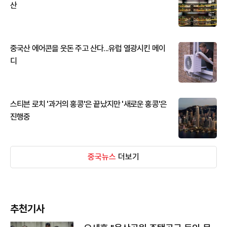
산
중국산 에어콘을 웃돈 주고 산다...유럽 열광시킨 메이
디
스티븐 로치 '과거의 홍콩'은 끝났지만 '새로운 홍콩'은
진행중
중국뉴스
더보기
추천기사