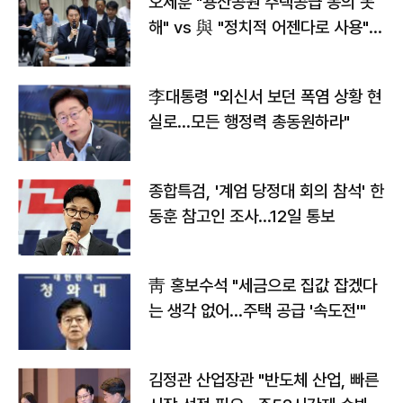
오세훈 "용산공원 주택공급 동의 못
해" vs 與 "정치적 어젠다로 사용"
맞불
李대통령 "외신서 보던 폭염 상황 현
실로…모든 행정력 총동원하라"
종합특검, '계엄 당정대 회의 참석' 한
동훈 참고인 조사...12일 통보
靑 홍보수석 "세금으로 집값 잡겠다
는 생각 없어…주택 공급 '속도전'"
김정관 산업장관 "반도체 산업, 빠른