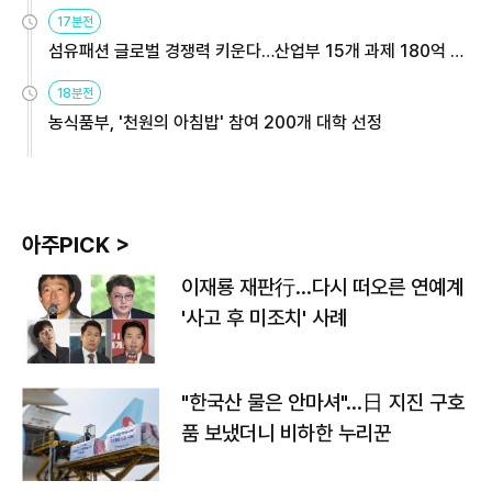
용해야
17분전
섬유패션 글로벌 경쟁력 키운다…산업부 15개 과제 180억 지
원
18분전
농식품부, '천원의 아침밥' 참여 200개 대학 선정
아주PICK >
이재룡 재판行…다시 떠오른 연예계
'사고 후 미조치' 사례
"한국산 물은 안마셔"…日 지진 구호
품 보냈더니 비하한 누리꾼