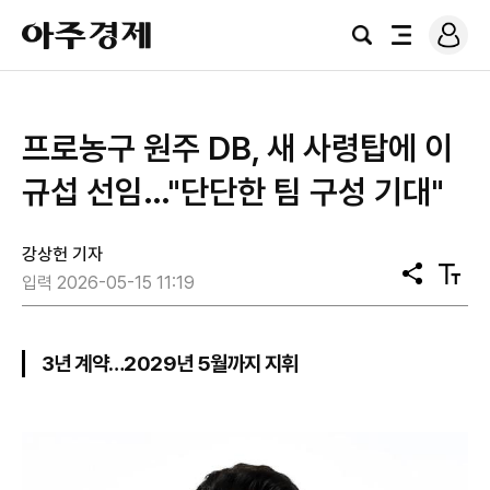
로
아
그
검
전
주
인
색
체
경
메
제
뉴
프로농구 원주 DB, 새 사령탑에 이
규섭 선임…"단단한 팀 구성 기대"
강상헌 기자
공
텍
입력 2026-05-15 11:19
유
스
트
크
기
3년 계약…2029년 5월까지 지휘