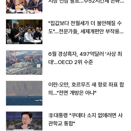
시장 선점 필요…주52시간제 손봐
야"
"집값보다 전월세가 더 불안해질 수
도"…전문가들, 세제개편안 부작용
우려
6월 경상흑자, 497억달러 '사상 최
대'…OECD 2위 수준
이란·오만, 호르무즈 새 항로 좌표 합
의…"전면 개방은 아냐"
李대통령 "쿠데타 소지 없애려면 사
관학교 통합"