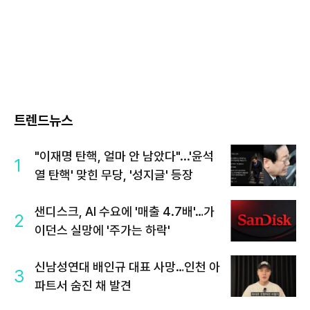
트렌드뉴스
"이재명 탄핵, 얼마 안 남았다"...'윤석
1
열 탄핵' 맞힌 무당, '성지글' 등장
샌디스크, AI 수요에 '매출 4.7배'…가
2
이던스 실망에 '주가는 하락'
신남성연대 배인규 대표 사망…인천 아
3
파트서 숨진 채 발견