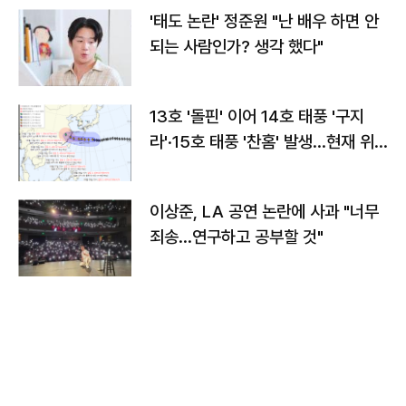
'태도 논란' 정준원 "난 배우 하면 안
되는 사람인가? 생각 했다"
13호 '돌핀' 이어 14호 태풍 '구지
라'·15호 태풍 '찬홈' 발생…현재 위
치와 이동경로는?
이상준, LA 공연 논란에 사과 "너무
죄송…연구하고 공부할 것"