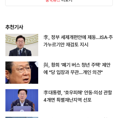
중국뉴스
더보기
추천기사
李, 정부 세제개편안에 제동…ISA·주
가누르기안 재검토 지시
與, 황희 '폐기 버스 청년 주택' 제안
에 "당 입장과 무관…개인 의견"
李대통령, '호우피해' 안동·의성 관할
4개면 특별재난지역 선포