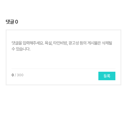
댓글
0
0
/ 300
등록