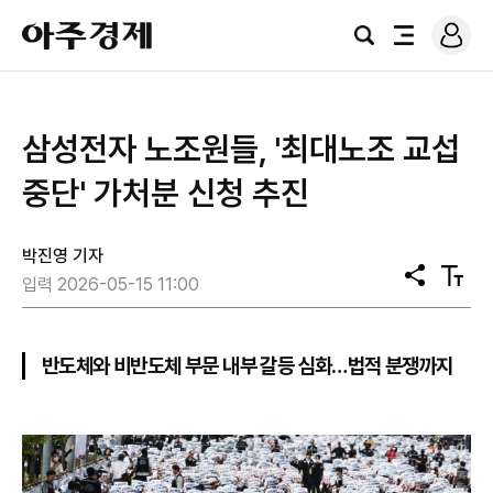
로
아
그
검
전
주
인
색
체
경
메
제
뉴
삼성전자 노조원들, '최대노조 교섭
중단' 가처분 신청 추진
박진영 기자
공
텍
입력 2026-05-15 11:00
유
스
트
크
기
반도체와 비반도체 부문 내부 갈등 심화…법적 분쟁까지