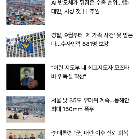
AI 반도체가 뒤집은 수출 순위…韓·
대만, 사상 첫 日 추월
경찰, 9월부터 '제 가족 사건' 못 맡는
다…수사인력 881명 보강
"이란 지도부 내 최고지도자 모즈타
바 위독설 확산"
서울 낮 35도 무더위 계속…동해안
최대 150㎜ 폭우
李대통령 "군, 내란 이후 신뢰 회복