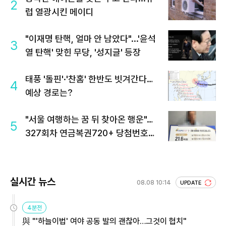
2
럽 열광시킨 메이디
"이재명 탄핵, 얼마 안 남았다"...'윤석
3
열 탄핵' 맞힌 무당, '성지글' 등장
태풍 '돌핀'·'찬홈' 한반도 빗겨간다…
4
예상 경로는?
"서울 여행하는 꿈 뒤 찾아온 행운"…
5
327회차 연금복권720+ 당첨번호조
회 주목
실시간 뉴스
08.08 10:14
UPDATE
4분전
與 "'하늘이법' 여야 공동 발의 괜찮아…그것이 협치"