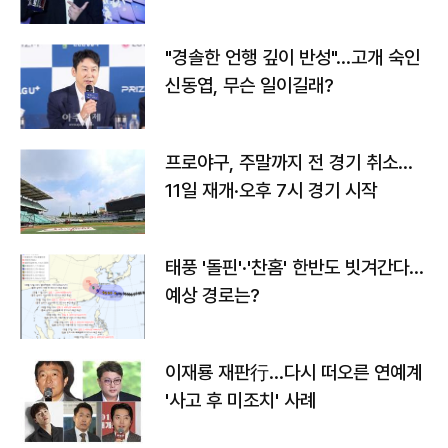
다
"경솔한 언행 깊이 반성"…고개 숙인
신동엽, 무슨 일이길래?
프로야구, 주말까지 전 경기 취소…
11일 재개·오후 7시 경기 시작
태풍 '돌핀'·'찬홈' 한반도 빗겨간다…
예상 경로는?
이재룡 재판行…다시 떠오른 연예계
'사고 후 미조치' 사례