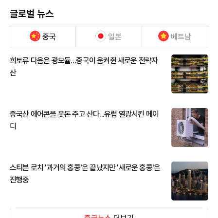
글로벌 뉴스
중국
일본
베트남
희토류 다음은 광모듈…중국이 움켜쥔 새로운 전략자
산
중국산 에어콘을 웃돈 주고 산다...유럽 열광시킨 메이
디
스티븐 로치 '과거의 홍콩'은 끝났지만 '새로운 홍콩'은
진행중