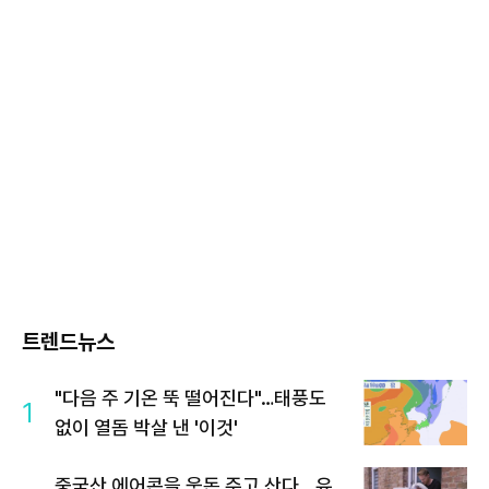
트렌드뉴스
"다음 주 기온 뚝 떨어진다"…태풍도
1
없이 열돔 박살 낸 '이것'
중국산 에어콘을 웃돈 주고 산다...유