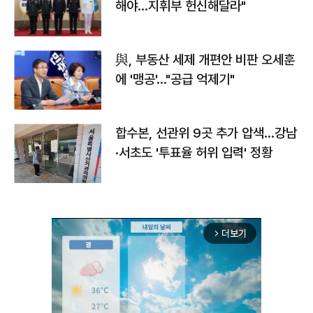
해야…지휘부 헌신해달라"
與, 부동산 세제 개편안 비판 오세훈
에 '맹공'…"공급 억제기"
합수본, 선관위 9곳 추가 압색…강남
·서초도 '투표율 허위 입력' 정황
더보기
arrow_forward_ios