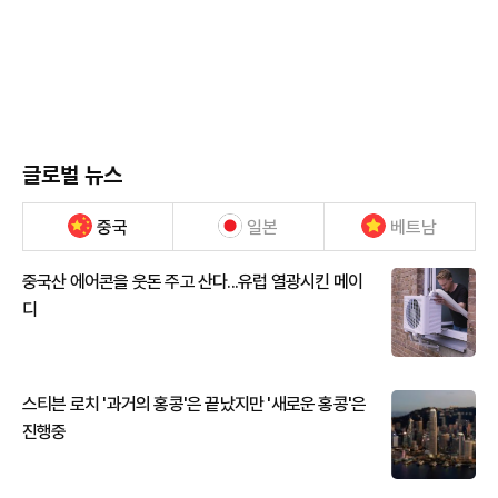
글로벌 뉴스
중국
일본
베트남
중국산 에어콘을 웃돈 주고 산다...유럽 열광시킨 메이
디
스티븐 로치 '과거의 홍콩'은 끝났지만 '새로운 홍콩'은
진행중