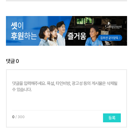
댓글
0
0
/ 300
등록