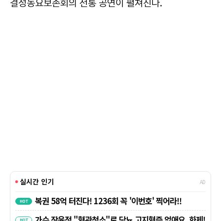
결성농요보존회의 전통 공연이 펼쳐진다.