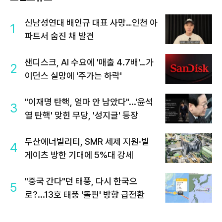
신남성연대 배인규 대표 사망…인천 아
1
파트서 숨진 채 발견
샌디스크, AI 수요에 '매출 4.7배'…가
2
이던스 실망에 '주가는 하락'
"이재명 탄핵, 얼마 안 남았다"...'윤석
3
열 탄핵' 맞힌 무당, '성지글' 등장
두산에너빌리티, SMR 세제 지원·빌
4
게이츠 방한 기대에 5%대 강세
"중국 간다"던 태풍, 다시 한국으
5
로?...13호 태풍 '돌핀' 방향 급전환