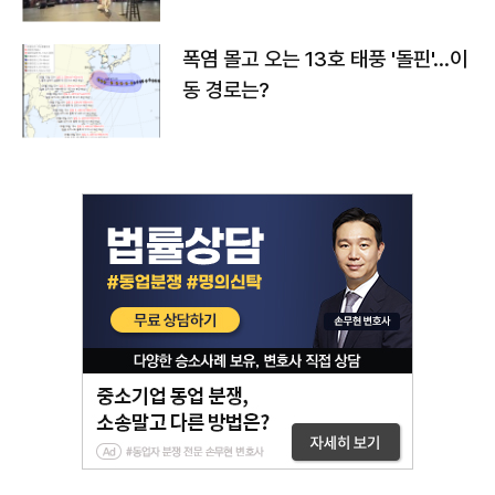
폭염 몰고 오는 13호 태풍 '돌핀'…이
동 경로는?