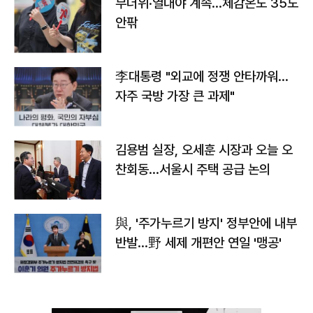
무더위·열대야 계속…체감온도 35도
안팎
李대통령 "외교에 정쟁 안타까워…
자주 국방 가장 큰 과제"
김용범 실장, 오세훈 시장과 오늘 오
찬회동...서울시 주택 공급 논의
與, '주가누르기 방지' 정부안에 내부
반발…野 세제 개편안 연일 '맹공'