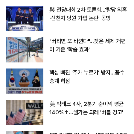
與 전당대회 2차 토론회…'탈당 의혹
·신천지 당원 가입 논란' 공방
"버티면 또 바뀐다"…잦은 세제 개편
이 키운 '학습 효과'
핵심 빠진 '주가 누르기' 방지…꼼수
승계 허점
美 빅테크 4사, 2분기 순이익 평균
140%↑…월가는 되레 '버블 경고'