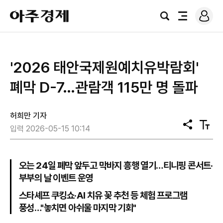
로
아
그
검
전
주
인
색
체
경
메
제
뉴
'2026 태안국제원예치유박람회'
폐막 D-7…관람객 115만 명 돌파
허희만 기자
공
텍
입력 2026-05-15 10:14
유
스
트
크
기
오는 24일 폐막 앞두고 막바지 흥행 열기…티니핑 콘서트·
부부의 날 이벤트 운영
스타셰프 쿠킹쇼·AI 치유 꽃 추천 등 체험 프로그램
풍성…"놓치면 아쉬울 마지막 기회"