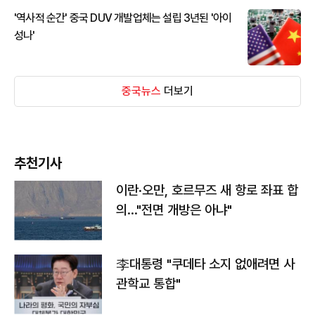
'역사적 순간' 중국 DUV 개발업체는 설립 3년된 '아이
성나'
중국뉴스
더보기
추천기사
이란·오만, 호르무즈 새 항로 좌표 합
의…"전면 개방은 아냐"
李대통령 "쿠데타 소지 없애려면 사
관학교 통합"