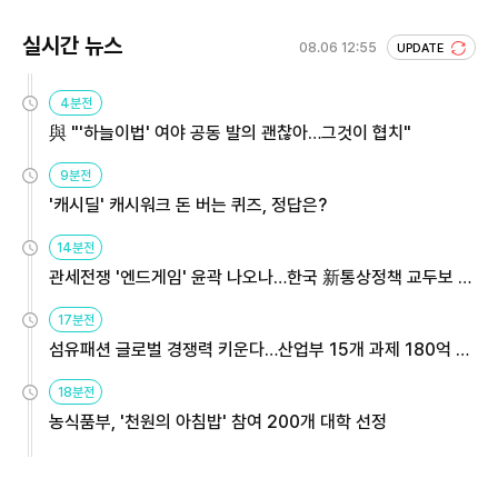
실시간 뉴스
08.06 12:55
UPDATE
4분전
與 "'하늘이법' 여야 공동 발의 괜찮아…그것이 협치"
9분전
'캐시딜' 캐시워크 돈 버는 퀴즈, 정답은?
14분전
관세전쟁 '엔드게임' 윤곽 나오나…한국 新통상정책 교두보 활
용해야
17분전
섬유패션 글로벌 경쟁력 키운다…산업부 15개 과제 180억 지
원
18분전
농식품부, '천원의 아침밥' 참여 200개 대학 선정