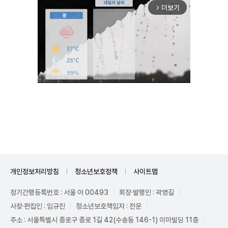
더보기
arrow_forward_ios
Unmute
개인정보처리방침
청소년보호정책
사이트맵
정기간행등록번호 : 서울 아 00493
회장·발행인 : 곽영길
사장·편집인 : 임규진
청소년보호책임자 : 전운
주소 : 서울특별시 종로구 종로 1길 42(수송동 146-1) 이마빌딩 11층