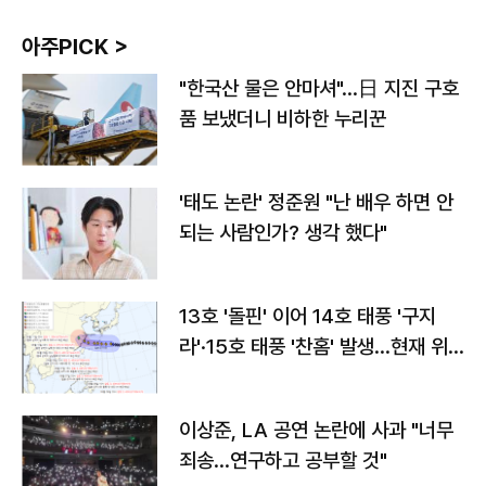
아주PICK >
"한국산 물은 안마셔"…日 지진 구호
품 보냈더니 비하한 누리꾼
'태도 논란' 정준원 "난 배우 하면 안
되는 사람인가? 생각 했다"
13호 '돌핀' 이어 14호 태풍 '구지
라'·15호 태풍 '찬홈' 발생…현재 위
치와 이동경로는?
이상준, LA 공연 논란에 사과 "너무
죄송…연구하고 공부할 것"