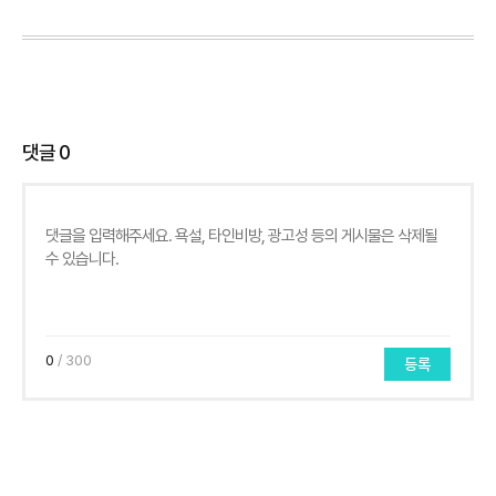
댓글
0
0
/ 300
등록