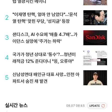
럽 열광시킨 메이디
"이재명 탄핵, 얼마 안 남았다"...'윤석
2
열 탄핵' 맞힌 무당, '성지글' 등장
샌디스크, AI 수요에 '매출 4.7배'…가
3
이던스 실망에 '주가는 하락'
국가가 청년 상대로 '통수'?...청년미
4
래적금 12% 준다더니 "응, 오류야"
신남성연대 배인규 대표 사망…인천 아
5
파트서 숨진 채 발견
실시간 뉴스
08.07 08:45
UPDATE