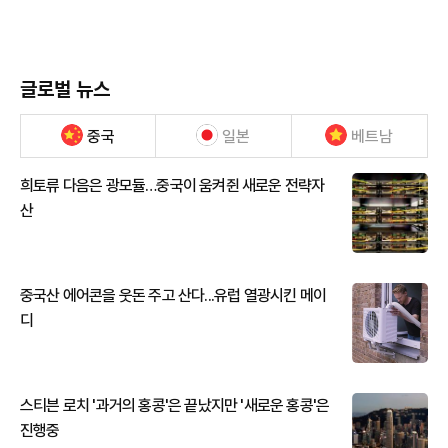
글로벌 뉴스
중국
일본
베트남
희토류 다음은 광모듈…중국이 움켜쥔 새로운 전략자
산
중국산 에어콘을 웃돈 주고 산다...유럽 열광시킨 메이
디
스티븐 로치 '과거의 홍콩'은 끝났지만 '새로운 홍콩'은
진행중