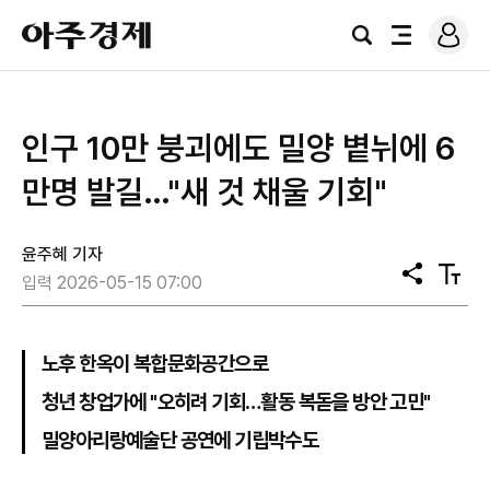
로
아
그
검
전
주
인
색
체
경
메
제
뉴
인구 10만 붕괴에도 밀양 볕뉘에 6
만명 발길…"새 것 채울 기회"
윤주혜 기자
공
텍
입력 2026-05-15 07:00
유
스
트
크
기
노후 한옥이 복합문화공간으로
청년 창업가에 "오히려 기회…활동 복돋을 방안 고민"
밀양아리랑예술단 공연에 기립박수도