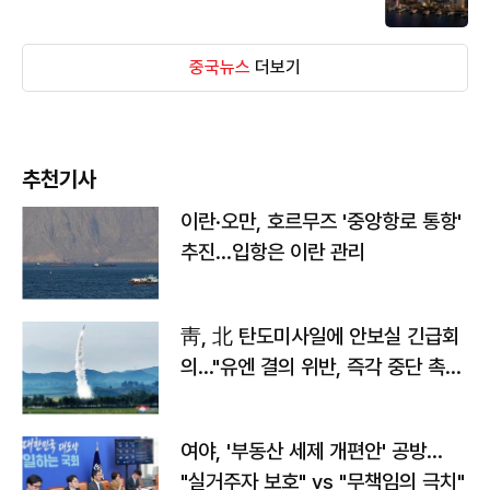
중국뉴스
더보기
추천기사
이란·오만, 호르무즈 '중앙항로 통항'
추진…입항은 이란 관리
靑, 北 탄도미사일에 안보실 긴급회
의…"유엔 결의 위반, 즉각 중단 촉
구"
여야, '부동산 세제 개편안' 공방…
"실거주자 보호" vs "무책임의 극치"