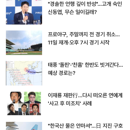
"경솔한 언행 깊이 반성"…고개 숙인
신동엽, 무슨 일이길래?
프로야구, 주말까지 전 경기 취소…
11일 재개·오후 7시 경기 시작
태풍 '돌핀'·'찬홈' 한반도 빗겨간다…
예상 경로는?
이재룡 재판行…다시 떠오른 연예계
'사고 후 미조치' 사례
"한국산 물은 안마셔"…日 지진 구호