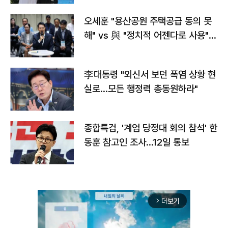
오세훈 "용산공원 주택공급 동의 못
해" vs 與 "정치적 어젠다로 사용"
맞불
李대통령 "외신서 보던 폭염 상황 현
실로…모든 행정력 총동원하라"
종합특검, '계엄 당정대 회의 참석' 한
동훈 참고인 조사...12일 통보
더보기
arrow_forward_ios