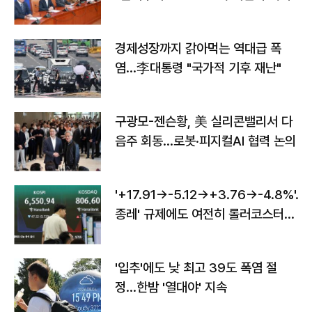
경제성장까지 갉아먹는 역대급 폭
염…李대통령 "국가적 기후 재난"
구광모-젠슨황, 美 실리콘밸리서 다
음주 회동…로봇·피지컬AI 협력 논의
'+17.91→-5.12→+3.76→-4.8%'…'
종레' 규제에도 여전히 롤러코스터
타는 코스피
'입추'에도 낮 최고 39도 폭염 절
정…한밤 '열대야' 지속