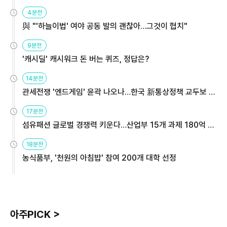
4분전
與 "'하늘이법' 여야 공동 발의 괜찮아…그것이 협치"
9분전
'캐시딜' 캐시워크 돈 버는 퀴즈, 정답은?
14분전
관세전쟁 '엔드게임' 윤곽 나오나…한국 新통상정책 교두보 활
용해야
17분전
섬유패션 글로벌 경쟁력 키운다…산업부 15개 과제 180억 지
원
18분전
농식품부, '천원의 아침밥' 참여 200개 대학 선정
아주PICK >