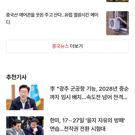
중국산 에어콘을 웃돈 주고 산다...유럽 열광시킨 메이
디
중국뉴스
더보기
추천기사
李 "광주 군공항 기능, 2028년 중순
까지 임시 배치…속도전 넘어 전격
전"
한미, 17∼27일 '을지 자유의 방패'
연습…전작권 전환 시험대