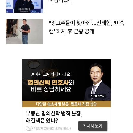
사람이었다"
"광고주들이 찾아줘"…진태현, '이숙
캠' 하차 후 근황 공개