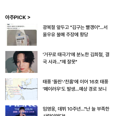
아주PICK >
광복절 앞두고 "김구는 빨갱이"…서
울우유 불매 주장에 황당
'거꾸로 태극기'에 분노한 김희철, 결
국 사과…"제 잘못"
태풍 '돌핀'·'찬홈'에 이어 16호 태풍
'페이러우'도 발생…예상 경로 보니
임영웅, 데뷔 10주년…"난 늘 부족한