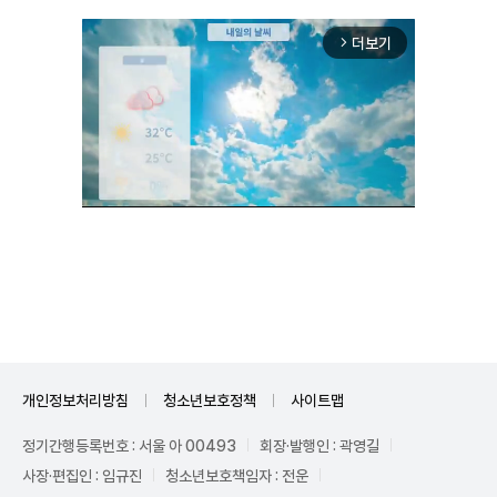
더보기
arrow_forward_ios
Unmute
개인정보처리방침
청소년보호정책
사이트맵
정기간행등록번호 : 서울 아 00493
회장·발행인 : 곽영길
사장·편집인 : 임규진
청소년보호책임자 : 전운