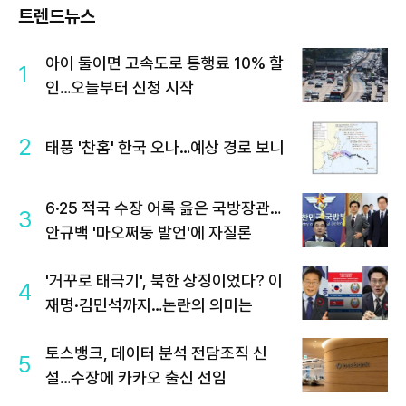
트렌드뉴스
아이 둘이면 고속도로 통행료 10% 할
1
인…오늘부터 신청 시작
2
태풍 '찬홈' 한국 오나…예상 경로 보니
6·25 적국 수장 어록 읊은 국방장관…
3
안규백 '마오쩌둥 발언'에 자질론
'거꾸로 태극기', 북한 상징이었다? 이
4
재명·김민석까지…논란의 의미는
토스뱅크, 데이터 분석 전담조직 신
5
설…수장에 카카오 출신 선임