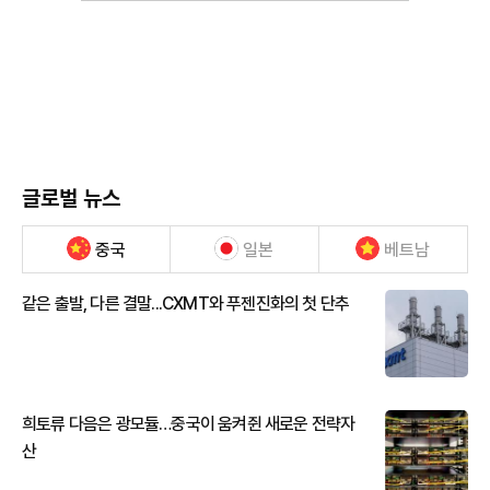
글로벌 뉴스
중국
일본
베트남
같은 출발, 다른 결말...CXMT와 푸젠진화의 첫 단추
희토류 다음은 광모듈…중국이 움켜쥔 새로운 전략자
산