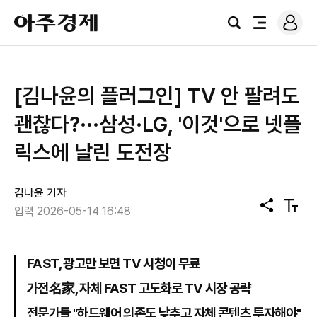
로
아
그
검
전
주
인
색
체
경
메
제
뉴
[김나윤의 플러그인] TV 안 팔려도
괜찮다?···삼성·LG, '이것'으로 넷플
릭스에 날린 도전장
김나윤 기자
공
텍
입력 2026-05-14 16:48
유
스
트
크
기
FAST, 광고만 보면 TV 시청이 무료
가전名家, 자체 FAST 고도화로 TV 시장 공략
전문가들 "하드웨어 의존도 낮추고 자체 콘텐츠 투자해야"