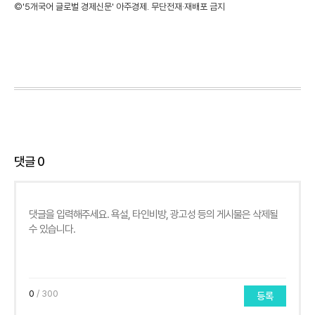
©'5개국어 글로벌 경제신문' 아주경제. 무단전재·재배포 금지
댓글
0
0
/ 300
등록