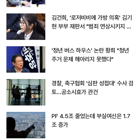
김건희, '로저비비에 가방 의혹' 김기
현 부부 재판서 "범죄 연상시키지 말
라"
'청년 버스 하우스' 논란 황희 "청년
주거 문제 헤아리지 못했다"
경찰, 축구협회 '심판 성접대' 수사 검
토…공소시효가 관건
PF 4.5조 줄었는데 부실여신은 1.7
조 증가