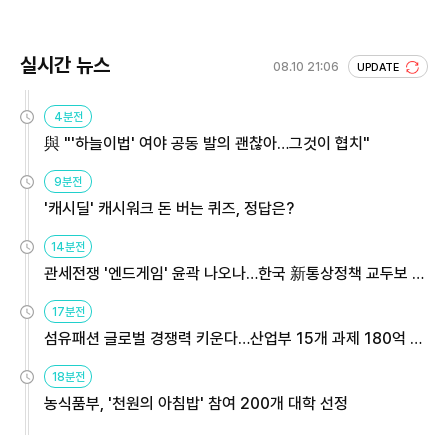
실시간 뉴스
08.10 21:06
UPDATE
4분전
與 "'하늘이법' 여야 공동 발의 괜찮아…그것이 협치"
9분전
'캐시딜' 캐시워크 돈 버는 퀴즈, 정답은?
14분전
관세전쟁 '엔드게임' 윤곽 나오나…한국 新통상정책 교두보 활
용해야
17분전
섬유패션 글로벌 경쟁력 키운다…산업부 15개 과제 180억 지
원
18분전
농식품부, '천원의 아침밥' 참여 200개 대학 선정