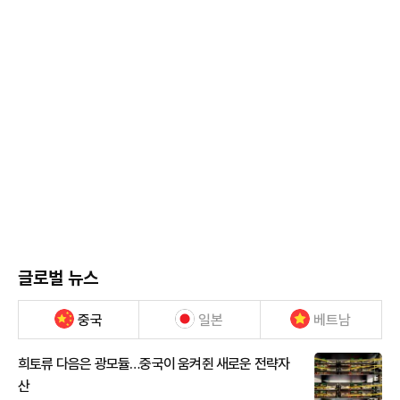
글로벌 뉴스
중국
일본
베트남
희토류 다음은 광모듈…중국이 움켜쥔 새로운 전략자
산