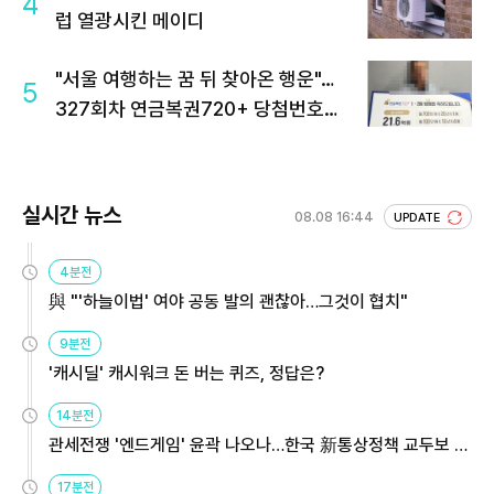
4
럽 열광시킨 메이디
"서울 여행하는 꿈 뒤 찾아온 행운"…
5
327회차 연금복권720+ 당첨번호조
회 주목
실시간 뉴스
08.08 16:44
UPDATE
4분전
與 "'하늘이법' 여야 공동 발의 괜찮아…그것이 협치"
9분전
'캐시딜' 캐시워크 돈 버는 퀴즈, 정답은?
14분전
관세전쟁 '엔드게임' 윤곽 나오나…한국 新통상정책 교두보 활
용해야
17분전