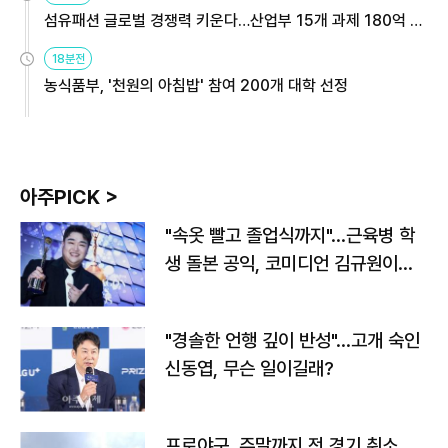
섬유패션 글로벌 경쟁력 키운다…산업부 15개 과제 180억 지
원
18분전
농식품부, '천원의 아침밥' 참여 200개 대학 선정
아주PICK >
"속옷 빨고 졸업식까지"…근육병 학
생 돌본 공익, 코미디언 김규원이었
다
"경솔한 언행 깊이 반성"…고개 숙인
신동엽, 무슨 일이길래?
프로야구, 주말까지 전 경기 취소…