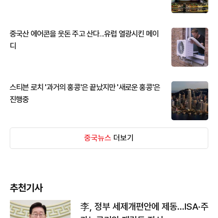
중국산 에어콘을 웃돈 주고 산다...유럽 열광시킨 메이
디
스티븐 로치 '과거의 홍콩'은 끝났지만 '새로운 홍콩'은
진행중
중국뉴스
더보기
추천기사
李, 정부 세제개편안에 제동…ISA·주