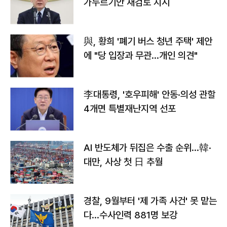
가누르기안 재검토 지시
與, 황희 '폐기 버스 청년 주택' 제안
에 "당 입장과 무관…개인 의견"
李대통령, '호우피해' 안동·의성 관할
4개면 특별재난지역 선포
AI 반도체가 뒤집은 수출 순위…韓·
대만, 사상 첫 日 추월
경찰, 9월부터 '제 가족 사건' 못 맡는
다…수사인력 881명 보강