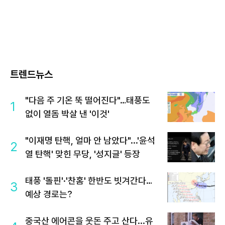
트렌드뉴스
"다음 주 기온 뚝 떨어진다"…태풍도
1
없이 열돔 박살 낸 '이것'
"이재명 탄핵, 얼마 안 남았다"...'윤석
2
열 탄핵' 맞힌 무당, '성지글' 등장
태풍 '돌핀'·'찬홈' 한반도 빗겨간다…
3
예상 경로는?
중국산 에어콘을 웃돈 주고 산다...유