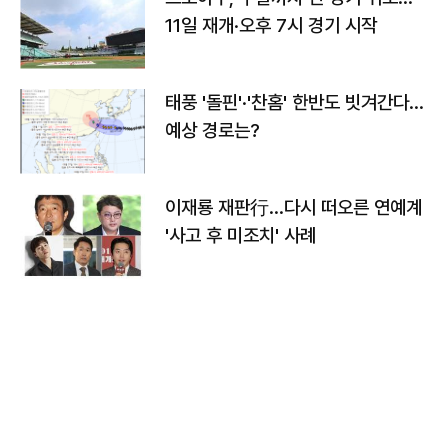
11일 재개·오후 7시 경기 시작
태풍 '돌핀'·'찬홈' 한반도 빗겨간다…
예상 경로는?
이재룡 재판行…다시 떠오른 연예계
'사고 후 미조치' 사례