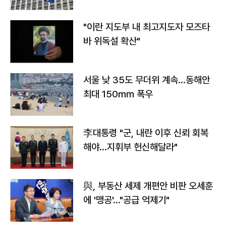
"이란 지도부 내 최고지도자 모즈타
바 위독설 확산"
서울 낮 35도 무더위 계속…동해안
최대 150㎜ 폭우
李대통령 "군, 내란 이후 신뢰 회복
해야…지휘부 헌신해달라"
與, 부동산 세제 개편안 비판 오세훈
에 '맹공'…"공급 억제기"