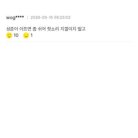
wog****
2026-05-15 09:25:02
성준아 아프면 좀 쉬어 헛소리 지껄이지 말고
Like/Dislike
공
비
10
1
감
공
감