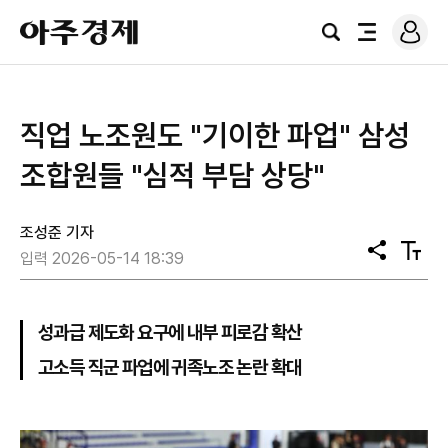
로
아
그
검
전
주
인
색
체
경
메
제
뉴
직업 노조원도 "기이한 파업" 삼성
조합원들 "심적 부담 상당"
조성준 기자
공
텍
입력 2026-05-14 18:39
유
스
트
크
기
성과급 제도화 요구에 내부 피로감 확산
고소득 직군 파업에 귀족노조 논란 확대