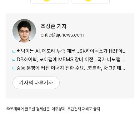
조성준 기자
critic@ajunews.com
버벅이는 AI, 메모리 부족 때문…SK하이닉스가 HBF에 집중하는 이유
DB하이텍, 모아팹에 MEMS 장비 이전…국가 나노팹 공정 지원
중동 분쟁에 커진 에너지 전환 수요…코트라, K-그린테크 수출길 넓힌다
기자의 다른기사
©'5개국어 글로벌 경제신문' 아주경제. 무단전재·재배포 금지