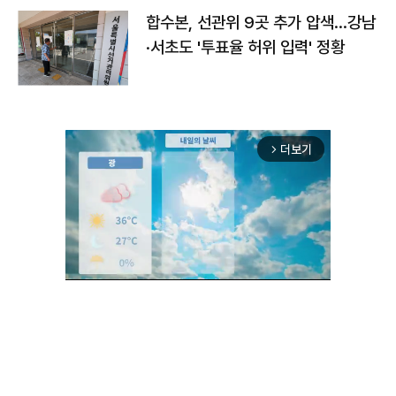
합수본, 선관위 9곳 추가 압색…강남
·서초도 '투표율 허위 입력' 정황
더보기
arrow_forward_ios
Unmute