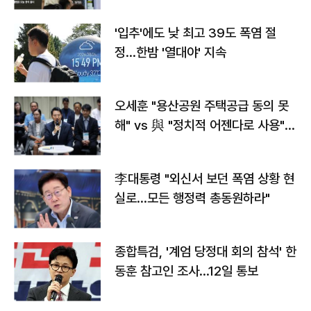
'입추'에도 낮 최고 39도 폭염 절
정…한밤 '열대야' 지속
오세훈 "용산공원 주택공급 동의 못
해" vs 與 "정치적 어젠다로 사용"
맞불
李대통령 "외신서 보던 폭염 상황 현
실로…모든 행정력 총동원하라"
종합특검, '계엄 당정대 회의 참석' 한
동훈 참고인 조사...12일 통보