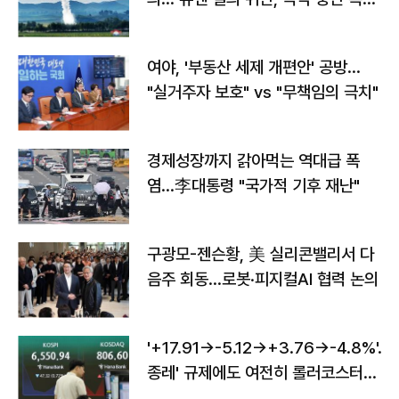
구"
여야, '부동산 세제 개편안' 공방…
"실거주자 보호" vs "무책임의 극치"
경제성장까지 갉아먹는 역대급 폭
염…李대통령 "국가적 기후 재난"
구광모-젠슨황, 美 실리콘밸리서 다
음주 회동…로봇·피지컬AI 협력 논의
'+17.91→-5.12→+3.76→-4.8%'…'
종레' 규제에도 여전히 롤러코스터
타는 코스피