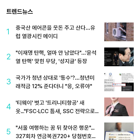
트렌드뉴스
중국산 에어콘을 웃돈 주고 산다...유
1
럽 열광시킨 메이디
"이재명 탄핵, 얼마 안 남았다"...'윤석
2
열 탄핵' 맞힌 무당, '성지글' 등장
국가가 청년 상대로 '통수'?...청년미
3
래적금 12% 준다더니 "응, 오류야"
'티웨이' 벗고 '트리니티항공' 새
4
옷…"FSC·LCC 틈새, SSC 전략으로
공략"
"서울 여행하는 꿈 뒤 찾아온 행운"…
5
327회차 연금복권720+ 당첨번호조