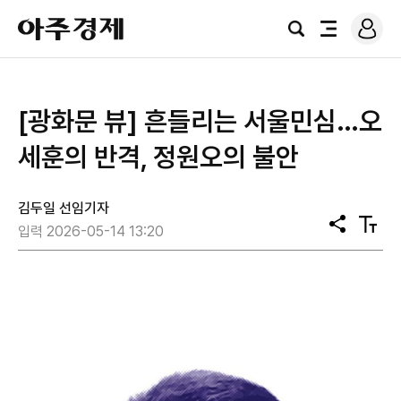
로
아
그
검
전
주
인
색
체
경
메
제
뉴
[광화문 뷰] 흔들리는 서울민심…오
세훈의 반격, 정원오의 불안
김두일 선임기자
공
텍
입력 2026-05-14 13:20
유
스
트
크
기