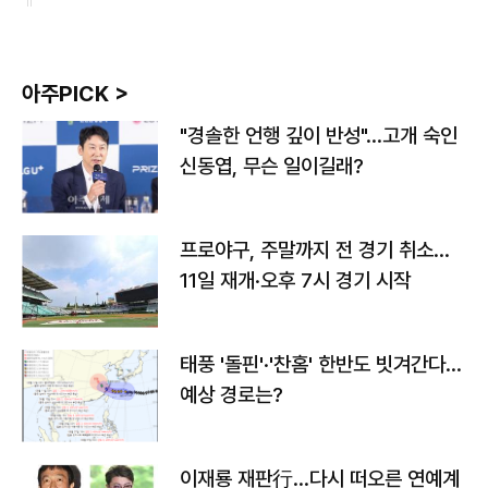
아주PICK >
"경솔한 언행 깊이 반성"…고개 숙인
신동엽, 무슨 일이길래?
프로야구, 주말까지 전 경기 취소…
11일 재개·오후 7시 경기 시작
태풍 '돌핀'·'찬홈' 한반도 빗겨간다…
예상 경로는?
이재룡 재판行…다시 떠오른 연예계