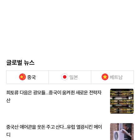
글로벌 뉴스
중국
일본
베트남
희토류 다음은 광모듈…중국이 움켜쥔 새로운 전략자
산
중국산 에어콘을 웃돈 주고 산다...유럽 열광시킨 메이
디