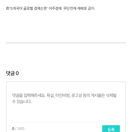
©'5개국어 글로벌 경제신문' 아주경제. 무단전재·재배포 금지
댓글
0
0
/ 300
등록