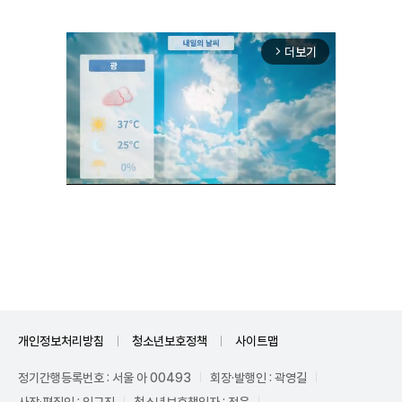
더보기
arrow_forward_ios
Unmute
개인정보처리방침
청소년보호정책
사이트맵
정기간행등록번호 : 서울 아 00493
회장·발행인 : 곽영길
사장·편집인 : 임규진
청소년보호책임자 : 전운