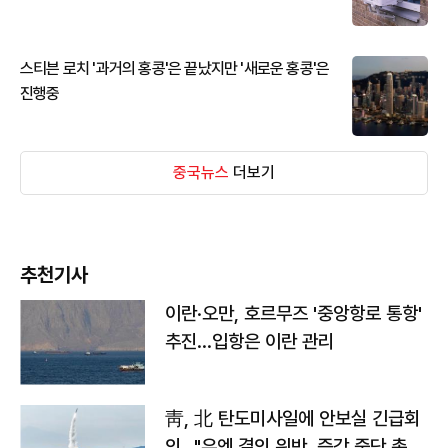
스티븐 로치 '과거의 홍콩'은 끝났지만 '새로운 홍콩'은
진행중
중국뉴스
더보기
추천기사
이란·오만, 호르무즈 '중앙항로 통항'
추진…입항은 이란 관리
靑, 北 탄도미사일에 안보실 긴급회
의…"유엔 결의 위반, 즉각 중단 촉