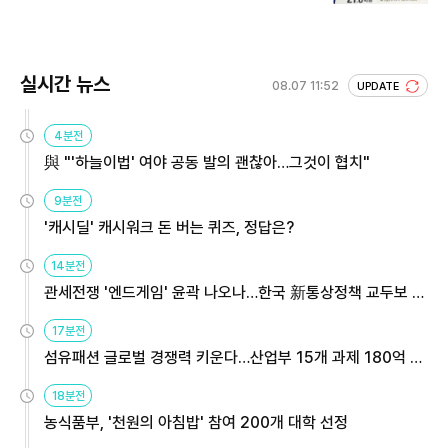
회 주목
실시간 뉴스
08.07 11:52
UPDATE
4분전
與 "'하늘이법' 여야 공동 발의 괜찮아…그것이 협치"
9분전
'캐시딜' 캐시워크 돈 버는 퀴즈, 정답은?
14분전
관세전쟁 '엔드게임' 윤곽 나오나…한국 新통상정책 교두보 활
용해야
17분전
섬유패션 글로벌 경쟁력 키운다…산업부 15개 과제 180억 지
원
18분전
농식품부, '천원의 아침밥' 참여 200개 대학 선정