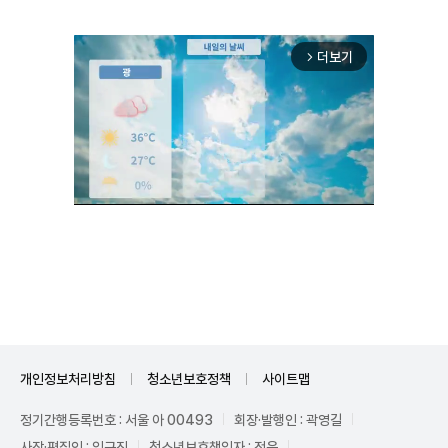
더보기
arrow_forward_ios
Unmute
개인정보처리방침
청소년보호정책
사이트맵
정기간행등록번호 : 서울 아 00493
회장·발행인 : 곽영길
사장·편집인 : 임규진
청소년보호책임자 : 전운