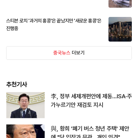
스티븐 로치 '과거의 홍콩'은 끝났지만 '새로운 홍콩'은
진행중
중국뉴스
더보기
추천기사
李, 정부 세제개편안에 제동…ISA·주
가누르기안 재검토 지시
與, 황희 '폐기 버스 청년 주택' 제안
에 "당 입장과 무관…개인 의견"