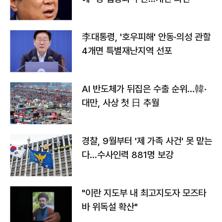
李대통령, '호우피해' 안동·의성 관할
4개면 특별재난지역 선포
AI 반도체가 뒤집은 수출 순위…韓·
대만, 사상 첫 日 추월
경찰, 9월부터 '제 가족 사건' 못 맡는
다…수사인력 881명 보강
"이란 지도부 내 최고지도자 모즈타
바 위독설 확산"