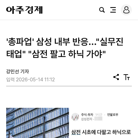
로
아
그
검
전
주
인
색
체
경
메
제
뉴
'총파업' 삼성 내부 반응..."실무진
태업" "삼전 팔고 하닉 가야"
강민선 기자
공
텍
입력 2026-05-14 11:12
유
스
트
크
기