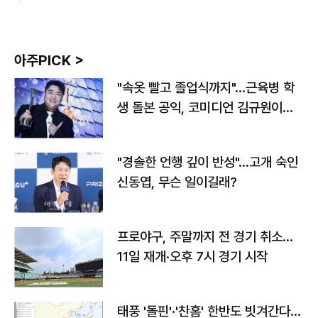
아주PICK >
"속옷 빨고 졸업식까지"…근육병 학
생 돌본 공익, 코미디언 김규원이었
다
"경솔한 언행 깊이 반성"…고개 숙인
신동엽, 무슨 일이길래?
프로야구, 주말까지 전 경기 취소…
11일 재개·오후 7시 경기 시작
태풍 '돌핀'·'찬홈' 한반도 빗겨간다…