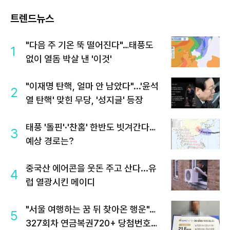
트렌드뉴스
"다음 주 기온 뚝 떨어진다"…태풍도
1
없이 열돔 박살 낸 '이것'
"이재명 탄핵, 얼마 안 남았다"...'윤석
2
열 탄핵' 맞힌 무당, '성지글' 등장
태풍 '돌핀'·'찬홈' 한반도 빗겨간다…
3
예상 경로는?
중국산 에어콘을 웃돈 주고 산다...유
4
럽 열광시킨 메이디
"서울 여행하는 꿈 뒤 찾아온 행운"…
5
327회차 연금복권720+ 당첨번호조