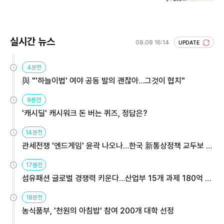
회 주목
실시간 뉴스
08.08 16:14
UPDATE
4분전
與 "'하늘이법' 여야 공동 발의 괜찮아…그것이 협치"
9분전
'캐시딜' 캐시워크 돈 버는 퀴즈, 정답은?
14분전
관세전쟁 '엔드게임' 윤곽 나오나…한국 新통상정책 교두보 활
용해야
17분전
섬유패션 글로벌 경쟁력 키운다…산업부 15개 과제 180억 지
원
18분전
농식품부, '천원의 아침밥' 참여 200개 대학 선정