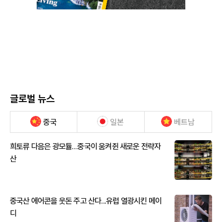
글로벌 뉴스
중국
일본
베트남
희토류 다음은 광모듈…중국이 움켜쥔 새로운 전략자
산
중국산 에어콘을 웃돈 주고 산다...유럽 열광시킨 메이
디