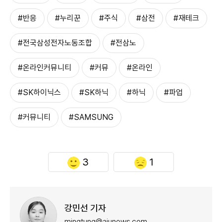
#반응
#누리꾼
#주식
#삼전
#재테크
#전국삼성전자노동조합
#전삼노
#온라인커뮤니티
#커뮤
#온라인
#SK하이닉스
#SK하닉
#하닉
#파업
#커뮤니티
#SAMSUNG
3
1
강민선 기자
mingtung@ajunews.com