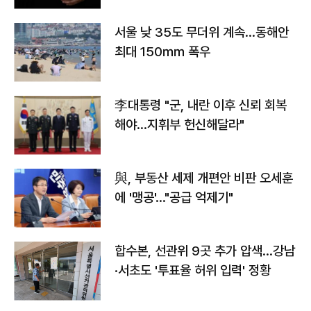
서울 낮 35도 무더위 계속…동해안
최대 150㎜ 폭우
李대통령 "군, 내란 이후 신뢰 회복
해야…지휘부 헌신해달라"
與, 부동산 세제 개편안 비판 오세훈
에 '맹공'…"공급 억제기"
합수본, 선관위 9곳 추가 압색…강남
·서초도 '투표율 허위 입력' 정황