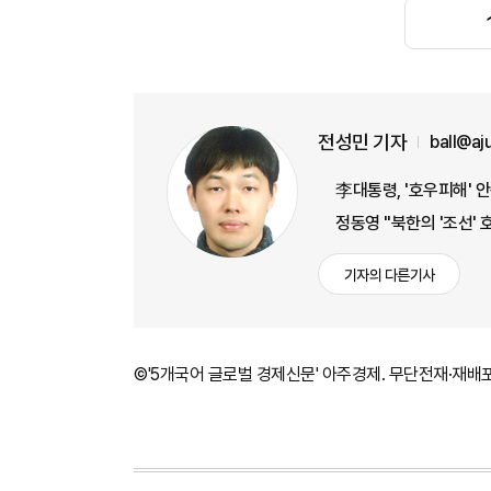
전성민 기자
ball@a
李대통령, '호우피해' 
정동영 "북한의 '조선' 
기자의 다른기사
©'5개국어 글로벌 경제신문' 아주경제. 무단전재·재배