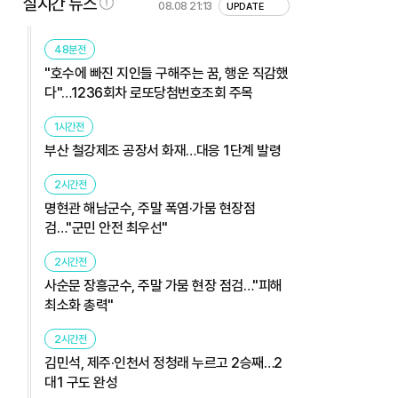
실시간 뉴스
08.08 21:13
UPDATE
48분전
"호수에 빠진 지인들 구해주는 꿈, 행운 직감했
다"…1236회차 로또당첨번호조회 주목
1시간전
부산 철강제조 공장서 화재…대응 1단계 발령
2시간전
명현관 해남군수, 주말 폭염·가뭄 현장점
검…"군민 안전 최우선"
2시간전
사순문 장흥군수, 주말 가뭄 현장 점검…"피해
최소화 총력"
2시간전
김민석, 제주·인천서 정청래 누르고 2승째…2
대1 구도 완성