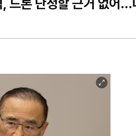
격, 드론 단정할 근거 없어
이
미
지
확
대