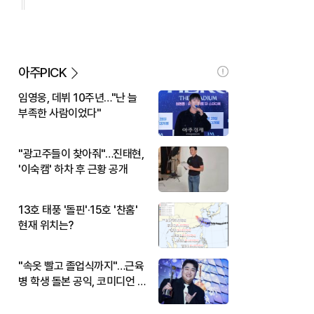
아주PICK
임영웅, 데뷔 10주년…"난 늘
부족한 사람이었다"
"광고주들이 찾아줘"…진태현,
'이숙캠' 하차 후 근황 공개
13호 태풍 '돌핀'·15호 '찬홈'
현재 위치는?
"속옷 빨고 졸업식까지"…근육
병 학생 돌본 공익, 코미디언 김
규원이었다