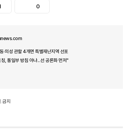
1
0
junews.com
안동·의성 관할 4개면 특별재난지역 선포
호칭, 통일부 방침 아냐...선 공론화 먼저"
포 금지