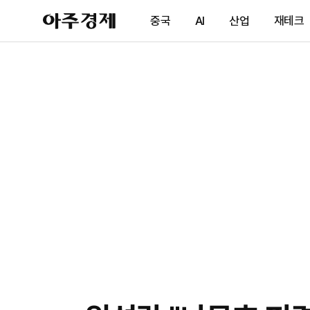
아
중국
AI
산업
재테크
주
경
제