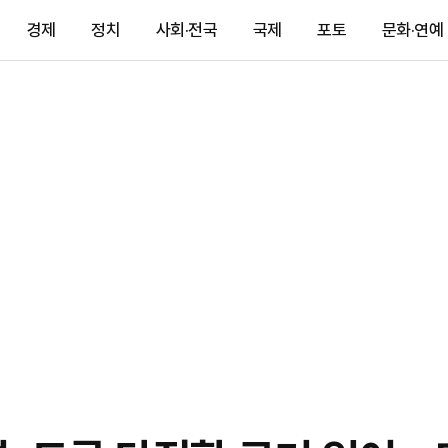
경제
정치
사회·전국
국제
포토
문화·연예