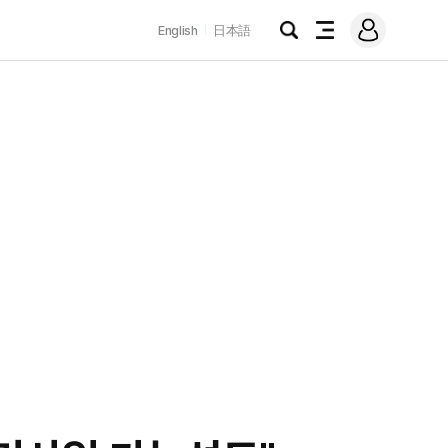
로
English
日本語
그
검
전
인
색
체
메
뉴