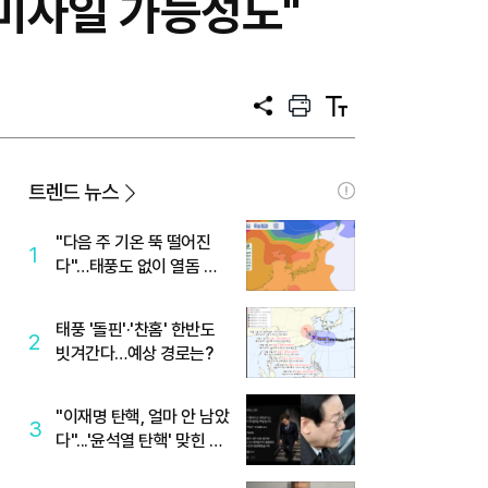
…미사일 가능성도"
공
프
텍
유
린
스
트
트
크
기
트렌드 뉴스
"다음 주 기온 뚝 떨어진
1
다"…태풍도 없이 열돔 박
살 낸 '이것'
태풍 '돌핀'·'찬홈' 한반도
2
빗겨간다…예상 경로는?
"이재명 탄핵, 얼마 안 남았
3
다"...'윤석열 탄핵' 맞힌 무
당, '성지글' 등장