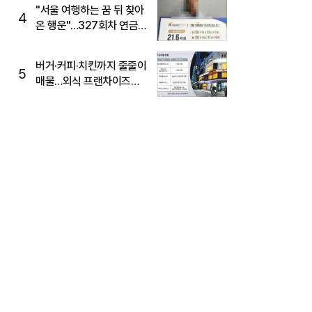
"서울 여행하는 꿈 뒤 찾아
4
온 행운"…327회차 연금
복권720+ 당첨번호조회
주목
버거·커피·치킨까지 줄줄이
5
매물…외식 프랜차이즈
M&A '활기'