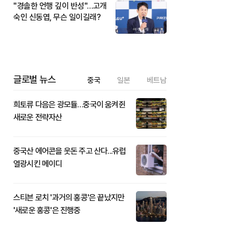
"경솔한 언행 깊이 반성"…고개
숙인 신동엽, 무슨 일이길래?
글로벌 뉴스
중국
일본
베트남
희토류 다음은 광모듈…중국이 움켜쥔
새로운 전략자산
중국산 에어콘을 웃돈 주고 산다...유럽
열광시킨 메이디
스티븐 로치 '과거의 홍콩'은 끝났지만
'새로운 홍콩'은 진행중