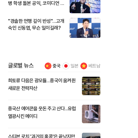
병 학생 돌본 공익, 코미디언 김
규원이었다
"경솔한 언행 깊이 반성"…고개
숙인 신동엽, 무슨 일이길래?
글로벌 뉴스
중국
일본
베트남
희토류 다음은 광모듈…중국이 움켜쥔
새로운 전략자산
중국산 에어콘을 웃돈 주고 산다...유럽
열광시킨 메이디
스티븐 로치 '과거의 홍콩'은 끝났지만