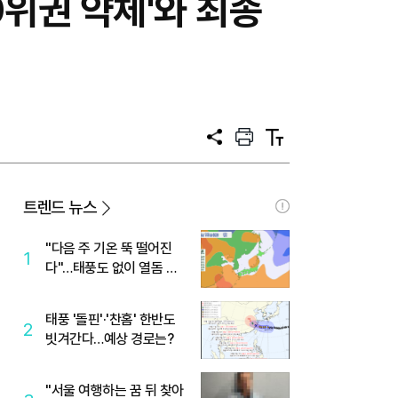
0위권 약체'와 최종
공
프
텍
유
린
스
트
트
크
기
트렌드 뉴스
"다음 주 기온 뚝 떨어진
1
다"…태풍도 없이 열돔 박
살 낸 '이것'
태풍 '돌핀'·'찬홈' 한반도
2
빗겨간다…예상 경로는?
"서울 여행하는 꿈 뒤 찾아