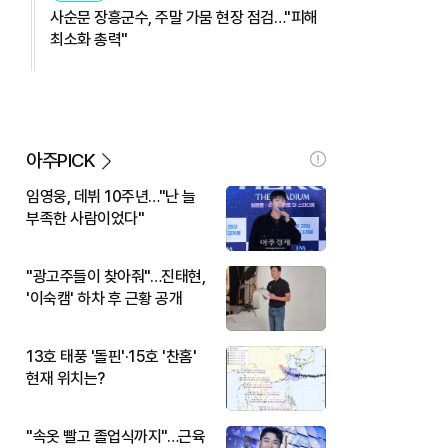
사순문 장흥군수, 주말 가뭄 현장 점검…"피해
최소화 총력"
아주PICK
임영웅, 데뷔 10주년…"난 늘
부족한 사람이었다"
"광고주들이 찾아줘"…진태현,
'이숙캠' 하차 후 근황 공개
13호 태풍 '돌핀'·15호 '찬홈'
현재 위치는?
"속옷 빨고 졸업식까지"…근육