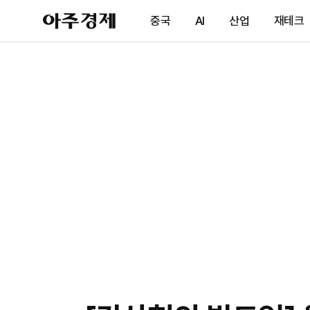
아
중국
AI
산업
재테크
주
경
제