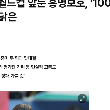
월드컵 앞둔 홍명보호, '10
까닭은
북중미 두 팀과 맞대결
의 평가전 기피 등 현실적 고충도
 성패 가를 것"
이
미