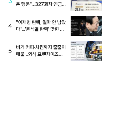
3
온 행운"…327회차 연금
복권720+ 당첨번호조회
주목
"이재명 탄핵, 얼마 안 남았
4
다"...'윤석열 탄핵' 맞힌 무
당, '성지글' 등장
버거·커피·치킨까지 줄줄이
5
매물…외식 프랜차이즈
M&A '활기'