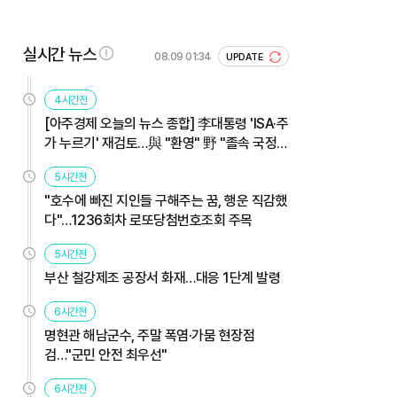
실시간 뉴스
08.09 01:34
UPDATE
4시간전
[아주경제 오늘의 뉴스 종합] 李대통령 'ISA·주
가 누르기' 재검토…與 "환영" 野 "졸속 국정"
外
5시간전
"호수에 빠진 지인들 구해주는 꿈, 행운 직감했
다"…1236회차 로또당첨번호조회 주목
5시간전
부산 철강제조 공장서 화재…대응 1단계 발령
6시간전
명현관 해남군수, 주말 폭염·가뭄 현장점
검…"군민 안전 최우선"
6시간전