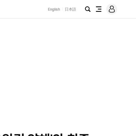
로
English
日本語
그
검
전
인
색
체
메
뉴