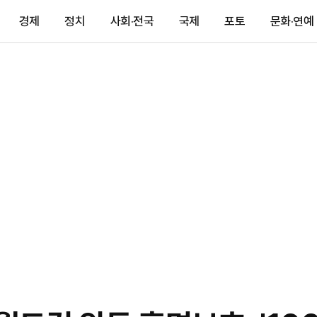
경제
정치
사회·전국
국제
포토
문화·연예