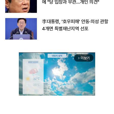
에 "당 입장과 무관…개인 의견"
李대통령, '호우피해' 안동·의성 관할
4개면 특별재난지역 선포
더보기
arrow_forward_ios
Mute