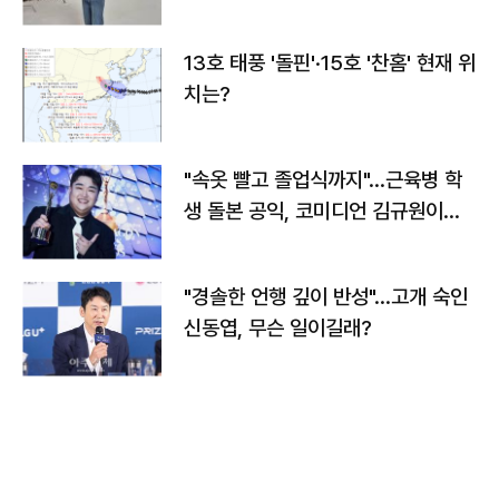
13호 태풍 '돌핀'·15호 '찬홈' 현재 위
치는?
"속옷 빨고 졸업식까지"…근육병 학
생 돌본 공익, 코미디언 김규원이었
다
"경솔한 언행 깊이 반성"…고개 숙인
신동엽, 무슨 일이길래?