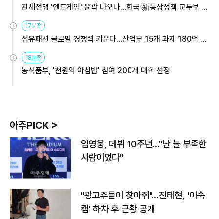
관세전쟁 '엔드게임' 윤곽 나오나…한국 新통상정책 교두보 활
용해야
17분전
섬유패션 글로벌 경쟁력 키운다…산업부 15개 과제 180억 지
원
18분전
농식품부, '천원의 아침밥' 참여 200개 대학 선정
아주PICK >
임영웅, 데뷔 10주년…"난 늘 부족한
사람이었다"
"광고주들이 찾아줘"…진태현, '이숙
캠' 하차 후 근황 공개