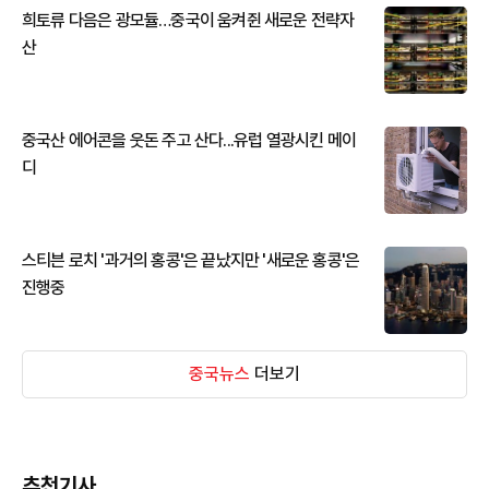
희토류 다음은 광모듈…중국이 움켜쥔 새로운 전략자
산
중국산 에어콘을 웃돈 주고 산다...유럽 열광시킨 메이
디
스티븐 로치 '과거의 홍콩'은 끝났지만 '새로운 홍콩'은
진행중
중국뉴스
더보기
추천기사