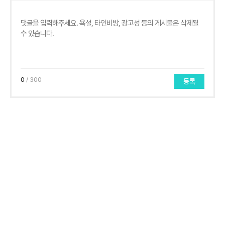
0
/ 300
등록