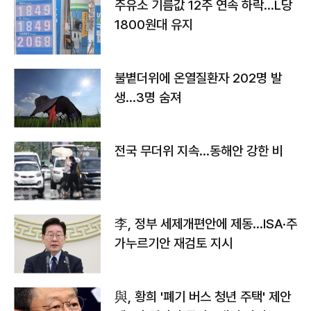
주유소 기름값 12주 연속 하락…L당
1800원대 유지
불볕더위에 온열질환자 202명 발
생…3명 숨져
전국 무더위 지속…동해안 강한 비
李, 정부 세제개편안에 제동…ISA·주
가누르기안 재검토 지시
與, 황희 '폐기 버스 청년 주택' 제안