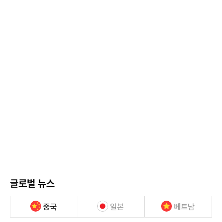
글로벌 뉴스
중국
일본
베트남