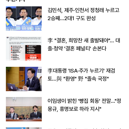
김민석, 제주·인천서 정청래 누르고
2승째…2대1 구도 완성
李 "결혼, 희망찬 새 출발돼야"… 대
출·청약 '결혼 페널티' 손본다
李대통령 'ISA·주가 누르기' 재검
토…與 "환영" 野 "졸속 국정"
이임생이 밝힌 '빵집 회동' 전말…"정
몽규, 홍명보로 하라 지시"