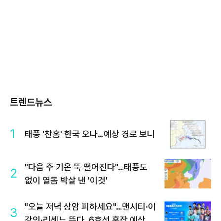
트렌드뉴스
1
태풍 '찬홈' 한국 오나…예상 경로 보니
"다음 주 기온 뚝 떨어진다"…태풍도
2
없이 열돔 박살 낸 '이것'
"오늘 저녁 상암 피하세요"…맨시티·이
3
강인·리센느 뜬다, 6호선 혼잡 예상