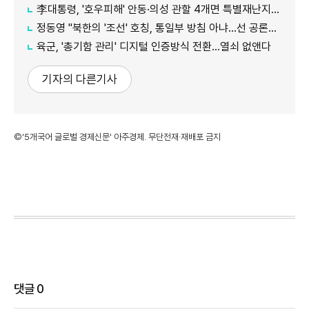
李대통령, '호우피해' 안동·의성 관할 4개면 특별재난지역 선포
정동영 "북한의 '조선' 호칭, 통일부 방침 아냐...선 공론화 먼저"
육군, '총기함 관리' 디지털 인증방식 전환…열쇠 없앤다
기자의 다른기사
©'5개국어 글로벌 경제신문' 아주경제. 무단전재·재배포 금지
댓글
0