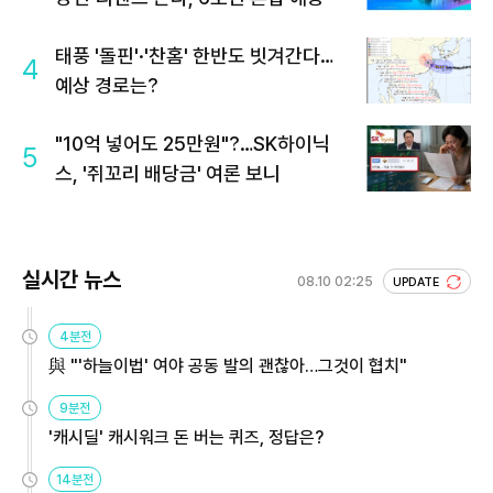
태풍 '돌핀'·'찬홈' 한반도 빗겨간다…
4
예상 경로는?
"10억 넣어도 25만원"?…SK하이닉
5
스, '쥐꼬리 배당금' 여론 보니
실시간 뉴스
08.10 02:25
UPDATE
4분전
與 "'하늘이법' 여야 공동 발의 괜찮아…그것이 협치"
9분전
'캐시딜' 캐시워크 돈 버는 퀴즈, 정답은?
14분전