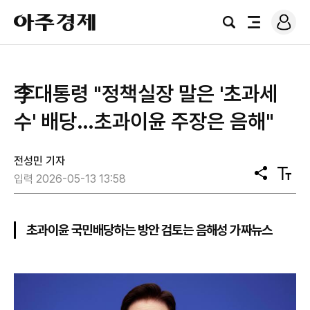
로
아
그
검
전
주
인
색
체
경
메
제
뉴
李대통령 "정책실장 말은 '초과세
수' 배당…초과이윤 주장은 음해"
전성민 기자
공
텍
입력 2026-05-13 13:58
유
스
트
크
기
초과이윤 국민배당하는 방안 검토는 음해성 가짜뉴스