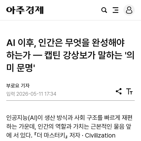
로
아
그
검
전
주
인
색
체
경
메
제
뉴
AI 이후, 인간은 무엇을 완성해야
하는가 — 캡틴 강상보가 말하는 '의
미 문명'
부로요 기자
공
텍
입력 2026-05-11 17:34
유
스
트
크
기
인공지능(AI)이 생산 방식과 사회 구조를 빠르게 재편
하는 가운데, 인간의 역할과 가치는 근본적인 물음 앞
에 서 있다. 『더 마스터키』 저자 · Civilization