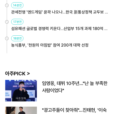
14분전
관세전쟁 '엔드게임' 윤곽 나오나…한국 新통상정책 교두보 활
용해야
17분전
섬유패션 글로벌 경쟁력 키운다…산업부 15개 과제 180억 지
원
18분전
농식품부, '천원의 아침밥' 참여 200개 대학 선정
아주PICK >
임영웅, 데뷔 10주년…"난 늘 부족한
사람이었다"
"광고주들이 찾아줘"…진태현, '이숙