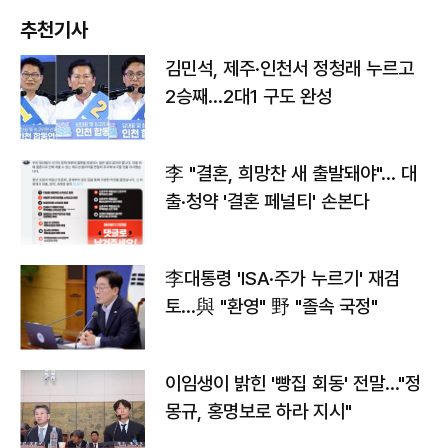
추천기사
김민석, 제주·인천서 정청래 누르고
2승째…2대1 구도 완성
李 "결혼, 희망찬 새 출발돼야"… 대
출·청약 '결혼 페널티' 손본다
李대통령 'ISA·주가 누르기' 재검
토…與 "환영" 野 "졸속 국정"
이임생이 밝힌 '빵집 회동' 전말…"정
몽규, 홍명보로 하라 지시"