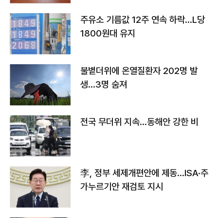
주유소 기름값 12주 연속 하락…L당
1800원대 유지
불볕더위에 온열질환자 202명 발
생…3명 숨져
전국 무더위 지속…동해안 강한 비
李, 정부 세제개편안에 제동…ISA·주
가누르기안 재검토 지시