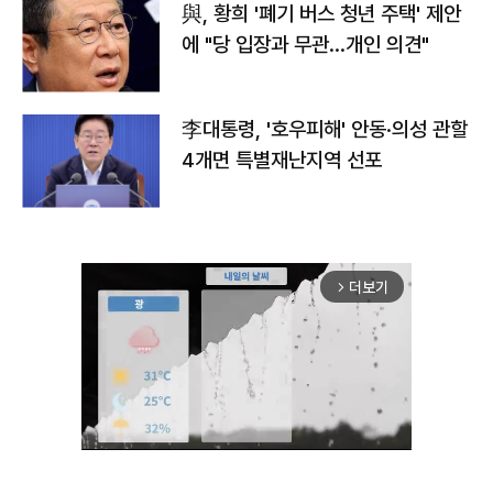
與, 황희 '폐기 버스 청년 주택' 제안
에 "당 입장과 무관…개인 의견"
李대통령, '호우피해' 안동·의성 관할
4개면 특별재난지역 선포
더보기
arrow_forward_ios