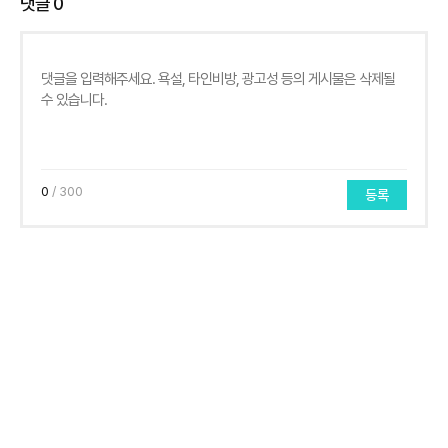
댓글
0
0
/ 300
등록