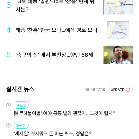
13호 태풍 '돌핀'·15호 '찬홈' 현재 위
3
치는?
4
태풍 '찬홈' 한국 오나…예상 경로 보니
5
'축구의 신' 메시 부친상…향년 68세
실시간 뉴스
08.09 17:18
UPDATE
4분전
與 "'하늘이법' 여야 공동 발의 괜찮아…그것이 협치"
9분전
'캐시딜' 캐시워크 돈 버는 퀴즈, 정답은?