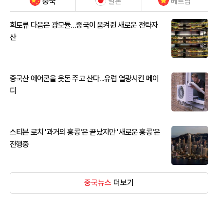
중국
일본
베트남
희토류 다음은 광모듈…중국이 움켜쥔 새로운 전략자
산
중국산 에어콘을 웃돈 주고 산다...유럽 열광시킨 메이
디
스티븐 로치 '과거의 홍콩'은 끝났지만 '새로운 홍콩'은
진행중
중국뉴스
더보기