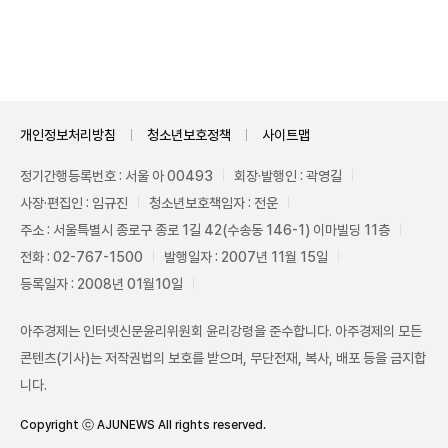
Unmute
개인정보처리방침
청소년보호정책
사이트맵
정기간행등록번호 : 서울 아 00493
회장·발행인 : 곽영길
사장·편집인 : 임규진
청소년보호책임자 : 전운
주소 : 서울특별시 종로구 종로 1길 42(수송동 146-1) 이마빌딩 11층
전화 : 02-767-1500
발행일자 : 2007년 11월 15일
등록일자 : 2008년 01월10일
아주경제는 인터넷신문윤리위원회 윤리강령을 준수합니다. 아주경제의 모든
콘텐츠(기사)는 저작권법의 보호를 받으며, 무단전재, 복사, 배포 등을 금지합
니다.
Copyright ⓒ AJUNEWS All rights reserved.