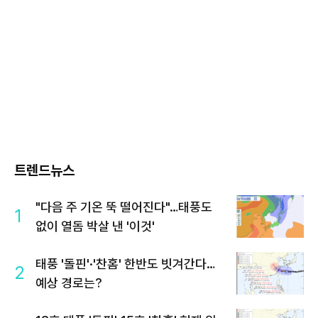
트렌드뉴스
"다음 주 기온 뚝 떨어진다"…태풍도
1
없이 열돔 박살 낸 '이것'
태풍 '돌핀'·'찬홈' 한반도 빗겨간다…
2
예상 경로는?