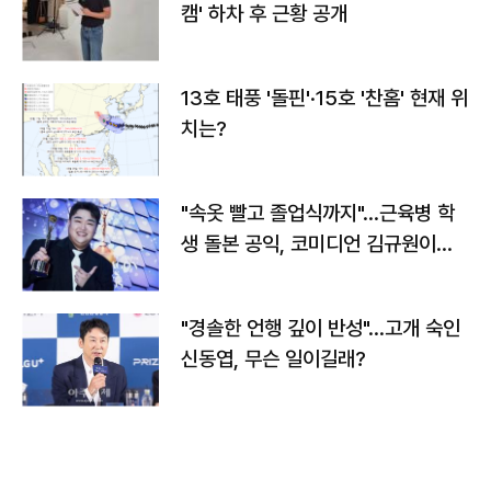
캠' 하차 후 근황 공개
13호 태풍 '돌핀'·15호 '찬홈' 현재 위
치는?
"속옷 빨고 졸업식까지"…근육병 학
생 돌본 공익, 코미디언 김규원이었
다
"경솔한 언행 깊이 반성"…고개 숙인
신동엽, 무슨 일이길래?