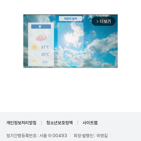
더보기
arrow_forward_ios
Unmute
개인정보처리방침
청소년보호정책
사이트맵
정기간행등록번호 : 서울 아 00493
회장·발행인 : 곽영길