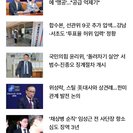
에 '맹공'…"공급 억제기"
합수본, 선관위 9곳 추가 압색…강남
·서초도 '투표율 허위 입력' 정황
국민의힘 윤리위, '돌려차기 실언' 서
범수·진종오 징계절차 개시
위성락, 스틸 美대사와 상견례…한미
관계 발전 논의
'채상병 순직' 임성근 전 사단장 항소
심도 징역 3년