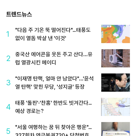
트렌드뉴스
"다음 주 기온 뚝 떨어진다"…태풍도
1
없이 열돔 박살 낸 '이것'
중국산 에어콘을 웃돈 주고 산다...유
2
럽 열광시킨 메이디
"이재명 탄핵, 얼마 안 남았다"...'윤석
3
열 탄핵' 맞힌 무당, '성지글' 등장
태풍 '돌핀'·'찬홈' 한반도 빗겨간다…
4
예상 경로는?
"서울 여행하는 꿈 뒤 찾아온 행운"…
5
327회차 연금복권720+ 당첨번호조