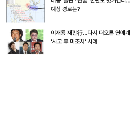
태풍 '돌핀'·'찬홈' 한반도 빗겨간다…
예상 경로는?
이재룡 재판行…다시 떠오른 연예계
'사고 후 미조치' 사례