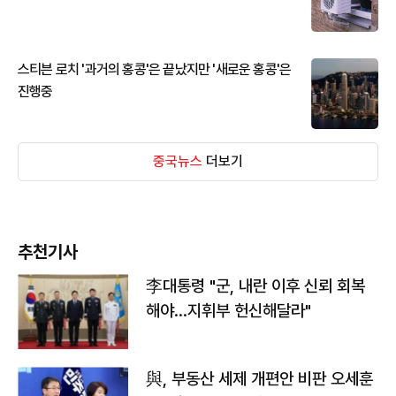
스티븐 로치 '과거의 홍콩'은 끝났지만 '새로운 홍콩'은
진행중
중국뉴스
더보기
추천기사
李대통령 "군, 내란 이후 신뢰 회복
해야…지휘부 헌신해달라"
與, 부동산 세제 개편안 비판 오세훈