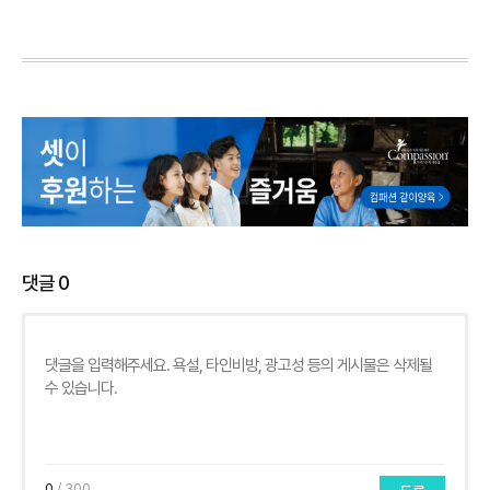
댓글
0
0
/ 300