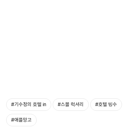
#기수정의 호텔 in
#스몰 럭셔리
#호텔 빙수
#애플망고