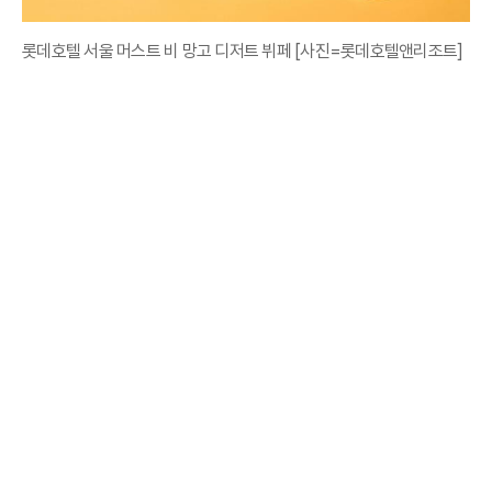
롯데호텔 서울 머스트 비 망고 디저트 뷔페 [사진=롯데호텔앤리조트]