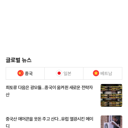
글로벌 뉴스
중국
일본
베트남
희토류 다음은 광모듈…중국이 움켜쥔 새로운 전략자
산
중국산 에어콘을 웃돈 주고 산다...유럽 열광시킨 메이
디