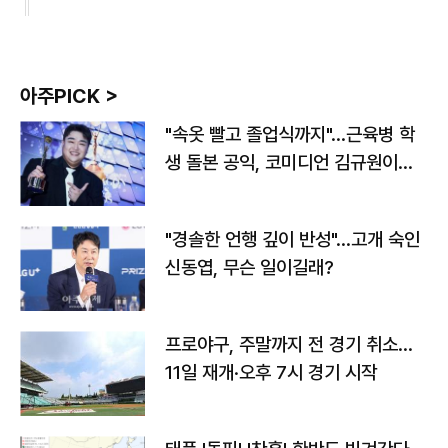
아주PICK >
"속옷 빨고 졸업식까지"…근육병 학
생 돌본 공익, 코미디언 김규원이었
다
"경솔한 언행 깊이 반성"…고개 숙인
신동엽, 무슨 일이길래?
프로야구, 주말까지 전 경기 취소…
11일 재개·오후 7시 경기 시작