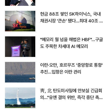
현금 88조 쌓인 SK하이닉스, 국내
채권시장 '큰손' 됐다…최대 40조 투
자
"메모리 월 넘을 해법은 HBF"…구글
도 주목한 차세대 AI 메모리
이란·오만, 호르무즈 '중앙항로 통항'
추진…입항은 이란 관리
靑, 北 탄도미사일에 안보실 긴급회
의…"유엔 결의 위반, 즉각 중단 촉
구"