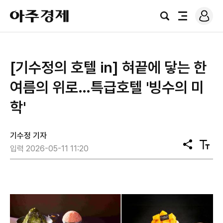
로
아
그
검
전
주
인
색
체
경
메
제
뉴
[기수정의 호텔 in] 혀끝에 닿는 한
여름의 위로…특급호텔 '빙수의 미
학'
기수정 기자
공
텍
입력 2026-05-11 11:20
유
스
트
크
기