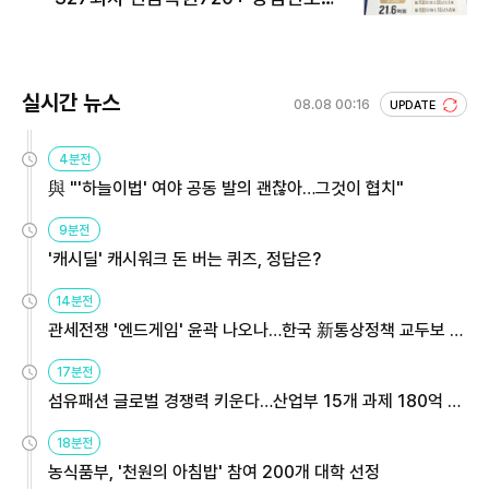
회 주목
실시간 뉴스
08.08 00:16
UPDATE
4분전
與 "'하늘이법' 여야 공동 발의 괜찮아…그것이 협치"
9분전
'캐시딜' 캐시워크 돈 버는 퀴즈, 정답은?
14분전
관세전쟁 '엔드게임' 윤곽 나오나…한국 新통상정책 교두보 활
용해야
17분전
섬유패션 글로벌 경쟁력 키운다…산업부 15개 과제 180억 지
원
18분전
농식품부, '천원의 아침밥' 참여 200개 대학 선정