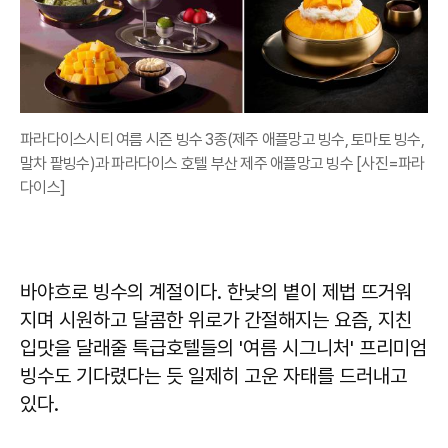
파라다이스시티 여름 시즌 빙수 3종(제주 애플망고 빙수, 토마토 빙수,
말차 팥빙수)과 파라다이스 호텔 부산 제주 애플망고 빙수 [사진=파라
다이스]
바야흐로 빙수의 계절이다. 한낮의 볕이 제법 뜨거워
지며 시원하고 달콤한 위로가 간절해지는 요즘, 지친
입맛을 달래줄 특급호텔들의 '여름 시그니처' 프리미엄
빙수도 기다렸다는 듯 일제히 고운 자태를 드러내고
있다.