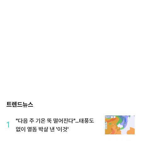
트렌드뉴스
"다음 주 기온 뚝 떨어진다"…태풍도
1
없이 열돔 박살 낸 '이것'