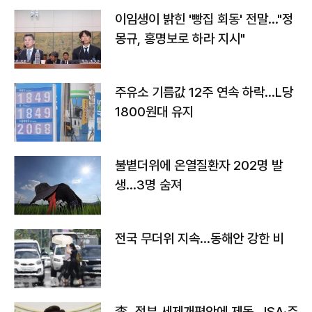
이임생이 밝힌 '빵집 회동' 전말…"정
몽규, 홍명보로 하라 지시"
주유소 기름값 12주 연속 하락…L당
1800원대 유지
불볕더위에 온열질환자 202명 발
생…3명 숨져
전국 무더위 지속…동해안 강한 비
李, 정부 세제개편안에 제동…ISA·주