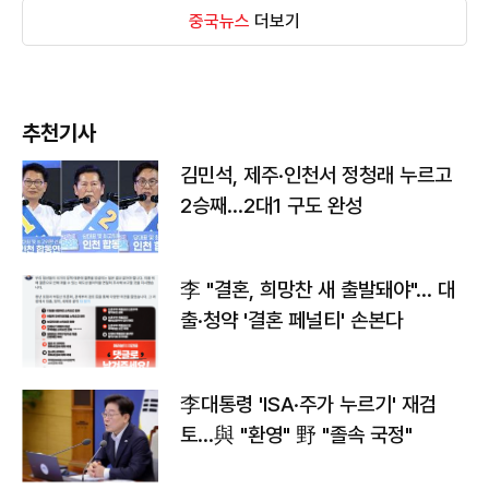
중국뉴스
더보기
추천기사
김민석, 제주·인천서 정청래 누르고
2승째…2대1 구도 완성
李 "결혼, 희망찬 새 출발돼야"… 대
출·청약 '결혼 페널티' 손본다
李대통령 'ISA·주가 누르기' 재검
토…與 "환영" 野 "졸속 국정"