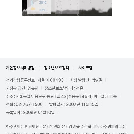
Unmute
개인정보처리방침
청소년보호정책
사이트맵
정기간행등록번호 : 서울 아 00493
회장·발행인 : 곽영길
사장·편집인 : 임규진
청소년보호책임자 : 전운
주소 : 서울특별시 종로구 종로 1길 42(수송동 146-1) 이마빌딩 11층
전화 : 02-767-1500
발행일자 : 2007년 11월 15일
등록일자 : 2008년 01월10일
아주경제는 인터넷신문윤리위원회 윤리강령을 준수합니다. 아주경제의 모든