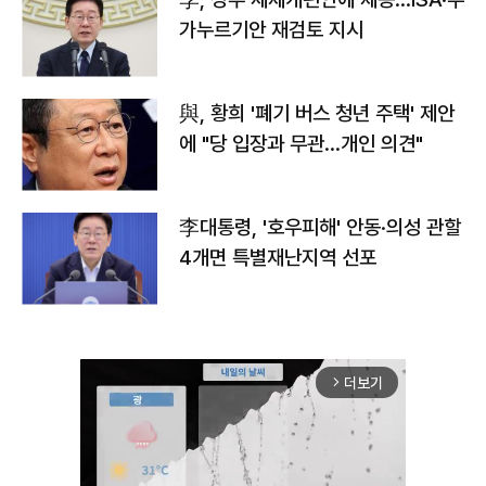
가누르기안 재검토 지시
與, 황희 '폐기 버스 청년 주택' 제안
에 "당 입장과 무관…개인 의견"
李대통령, '호우피해' 안동·의성 관할
4개면 특별재난지역 선포
더보기
arrow_forward_ios