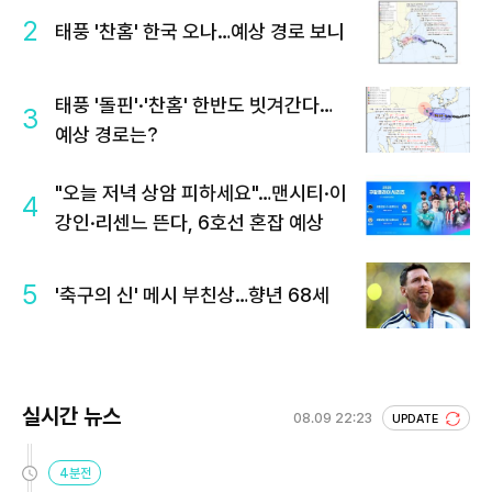
2
태풍 '찬홈' 한국 오나…예상 경로 보니
태풍 '돌핀'·'찬홈' 한반도 빗겨간다…
3
예상 경로는?
"오늘 저녁 상암 피하세요"…맨시티·이
4
강인·리센느 뜬다, 6호선 혼잡 예상
5
'축구의 신' 메시 부친상…향년 68세
실시간 뉴스
08.09 22:23
UPDATE
4분전