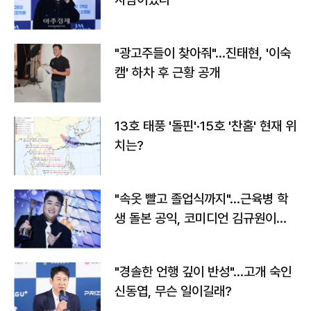
"광고주들이 찾아줘"…진태현, '이숙
캠' 하차 후 근황 공개
13호 태풍 '돌핀'·15호 '찬홈' 현재 위
치는?
"속옷 빨고 졸업식까지"…근육병 학
생 돌본 공익, 코미디언 김규원이었
다
"경솔한 언행 깊이 반성"…고개 숙인
신동엽, 무슨 일이길래?