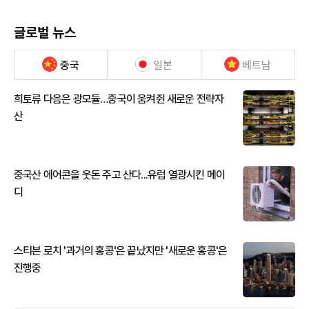
글로벌 뉴스
중국
일본
베트남
희토류 다음은 광모듈…중국이 움켜쥔 새로운 전략자
산
중국산 에어콘을 웃돈 주고 산다...유럽 열광시킨 메이
디
스티븐 로치 '과거의 홍콩'은 끝났지만 '새로운 홍콩'은
진행중