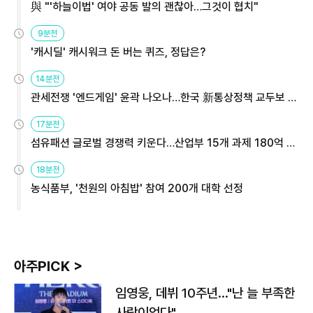
與 "'하늘이법' 여야 공동 발의 괜찮아…그것이 협치"
9분전
'캐시딜' 캐시워크 돈 버는 퀴즈, 정답은?
14분전
관세전쟁 '엔드게임' 윤곽 나오나…한국 新통상정책 교두보 활
용해야
17분전
섬유패션 글로벌 경쟁력 키운다…산업부 15개 과제 180억 지
원
18분전
농식품부, '천원의 아침밥' 참여 200개 대학 선정
아주PICK >
임영웅, 데뷔 10주년…"난 늘 부족한
사람이었다"