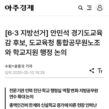
로
아
그
검
전
주
인
색
체
경
메
제
뉴
[6·3 지방선거] 안민석 경기도교육
감 후보, 도교육청 통합공무원노조
와 학교지원 행정 논의
수원=윤중국 기자
공
텍
입력 2026-05-10 16:39
유
스
트
크
기
전문기관 인력 진단·학교 행정실 역할 변화·지방공무원
연수 확대 논의
총액인건비 한계와 신설학교 증가에 따른 현장 인력난