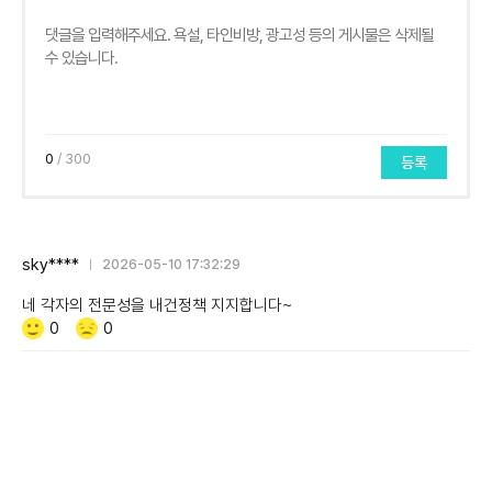
0
/ 300
등록
sky****
2026-05-10 17:32:29
네 각자의 전문성을 내건정책 지지합니다~
Like/Dislike
공
비
0
0
감
공
감