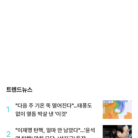
트렌드뉴스
"다음 주 기온 뚝 떨어진다"…태풍도
1
없이 열돔 박살 낸 '이것'
"이재명 탄핵, 얼마 안 남았다"...'윤석
2