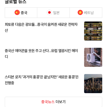
글로벌 뉴스
중국
일본
베트남
희토류 다음은 광모듈…중국이 움켜쥔 새로운 전략자
산
중국산 에어콘을 웃돈 주고 산다...유럽 열광시킨 메이
디
스티븐 로치 '과거의 홍콩'은 끝났지만 '새로운 홍콩'은
진행중
중국뉴스
더보기