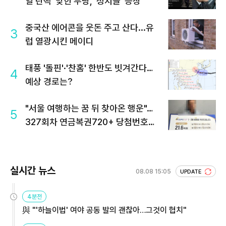
열 탄핵' 맞힌 무당, '성지글' 등장
중국산 에어콘을 웃돈 주고 산다...유
3
럽 열광시킨 메이디
태풍 '돌핀'·'찬홈' 한반도 빗겨간다…
4
예상 경로는?
"서울 여행하는 꿈 뒤 찾아온 행운"…
5
327회차 연금복권720+ 당첨번호조
회 주목
실시간 뉴스
08.08 15:05
UPDATE
4분전
與 "'하늘이법' 여야 공동 발의 괜찮아…그것이 협치"