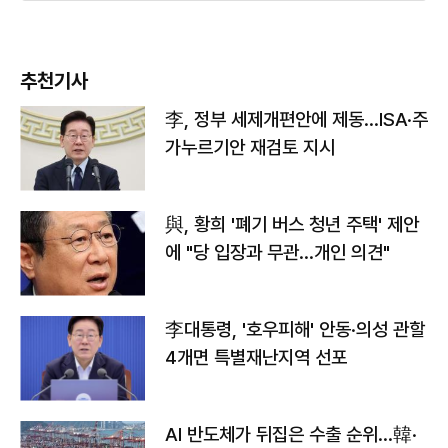
추천기사
李, 정부 세제개편안에 제동…ISA·주
가누르기안 재검토 지시
與, 황희 '폐기 버스 청년 주택' 제안
에 "당 입장과 무관…개인 의견"
李대통령, '호우피해' 안동·의성 관할
4개면 특별재난지역 선포
AI 반도체가 뒤집은 수출 순위…韓·