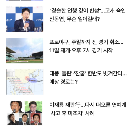
"경솔한 언행 깊이 반성"…고개 숙인
신동엽, 무슨 일이길래?
프로야구, 주말까지 전 경기 취소…
11일 재개·오후 7시 경기 시작
태풍 '돌핀'·'찬홈' 한반도 빗겨간다…
예상 경로는?
이재룡 재판行…다시 떠오른 연예계
'사고 후 미조치' 사례