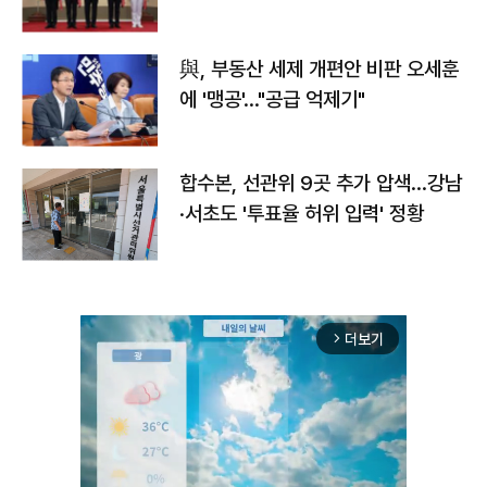
與, 부동산 세제 개편안 비판 오세훈
에 '맹공'…"공급 억제기"
합수본, 선관위 9곳 추가 압색…강남
·서초도 '투표율 허위 입력' 정황
더보기
arrow_forward_ios