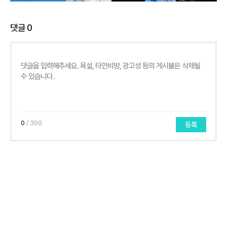
댓글
0
0
/ 300
등록