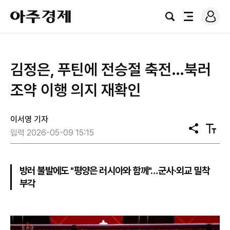
로
아
그
검
전
주
인
색
체
경
메
제
뉴
김정은, 푸틴에 전승절 축전…북러
조약 이행 의지 재확인
이서영 기자
공
텍
입력 2026-05-09 15:15
유
스
트
크
기
방러 불발에도 "평양은 러시아와 함께"…군사·외교 밀착
부각