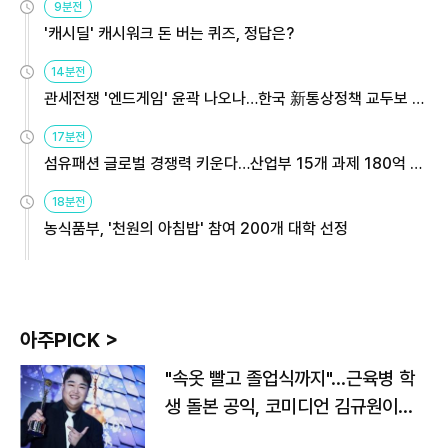
9분전
'캐시딜' 캐시워크 돈 버는 퀴즈, 정답은?
14분전
관세전쟁 '엔드게임' 윤곽 나오나…한국 新통상정책 교두보 활
용해야
17분전
섬유패션 글로벌 경쟁력 키운다…산업부 15개 과제 180억 지
원
18분전
농식품부, '천원의 아침밥' 참여 200개 대학 선정
아주PICK >
"속옷 빨고 졸업식까지"…근육병 학
생 돌본 공익, 코미디언 김규원이었
다