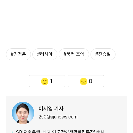
#김정은
#러시아
#북러 조약
#전승절
1
0
이서영 기자
2s0@ajunews.com
SBI저축은행, 최고 연 7.7% '생활파킹통장' 출시