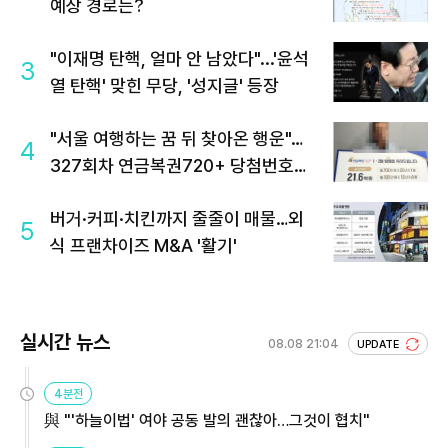
예상 경로는?
"이재명 탄핵, 얼마 안 남았다"...'윤석
3
열 탄핵' 맞힌 무당, '성지글' 등장
"서울 여행하는 꿈 뒤 찾아온 행운"…
4
327회차 연금복권720+ 당첨번호조
회 주목
버거·커피·치킨까지 줄줄이 매물…외
5
식 프랜차이즈 M&A '활기'
실시간 뉴스
08.08 21:04
UPDATE
4분전
與 "'하늘이법' 여야 공동 발의 괜찮아…그것이 협치"