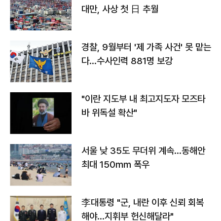
대만, 사상 첫 日 추월
경찰, 9월부터 '제 가족 사건' 못 맡는
다…수사인력 881명 보강
"이란 지도부 내 최고지도자 모즈타
바 위독설 확산"
서울 낮 35도 무더위 계속…동해안
최대 150㎜ 폭우
李대통령 "군, 내란 이후 신뢰 회복
해야…지휘부 헌신해달라"