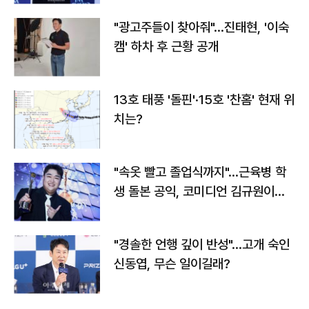
"광고주들이 찾아줘"…진태현, '이숙
캠' 하차 후 근황 공개
13호 태풍 '돌핀'·15호 '찬홈' 현재 위
치는?
"속옷 빨고 졸업식까지"…근육병 학
생 돌본 공익, 코미디언 김규원이었
다
"경솔한 언행 깊이 반성"…고개 숙인
신동엽, 무슨 일이길래?