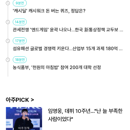
9분전
'캐시딜' 캐시워크 돈 버는 퀴즈, 정답은?
14분전
관세전쟁 '엔드게임' 윤곽 나오나…한국 新통상정책 교두보 활
용해야
17분전
섬유패션 글로벌 경쟁력 키운다…산업부 15개 과제 180억 지
원
18분전
농식품부, '천원의 아침밥' 참여 200개 대학 선정
아주PICK >
임영웅, 데뷔 10주년…"난 늘 부족한
사람이었다"