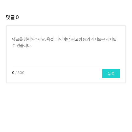
댓글
0
0
/ 300
등록