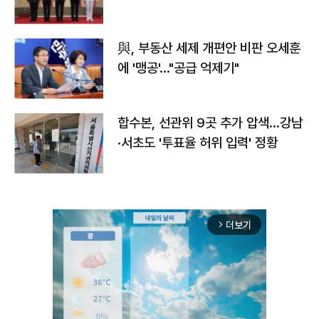
與, 부동산 세제 개편안 비판 오세훈
에 '맹공'…"공급 억제기"
합수본, 선관위 9곳 추가 압색…강남
·서초도 '투표율 허위 입력' 정황
더보기
arrow_forward_ios