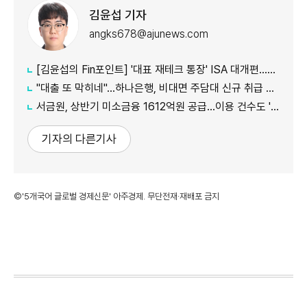
김윤섭 기자
angks678@ajunews.com
[김윤섭의 Fin포인트] '대표 재테크 통장' ISA 대개편…나에게 맞는 전략은?
"대출 또 막히네"…하나은행, 비대면 주담대 신규 취급 중단
서금원, 상반기 미소금융 1612억원 공급…이용 건수도 '역대 최대'
기자의 다른기사
©'5개국어 글로벌 경제신문' 아주경제. 무단전재·재배포 금지