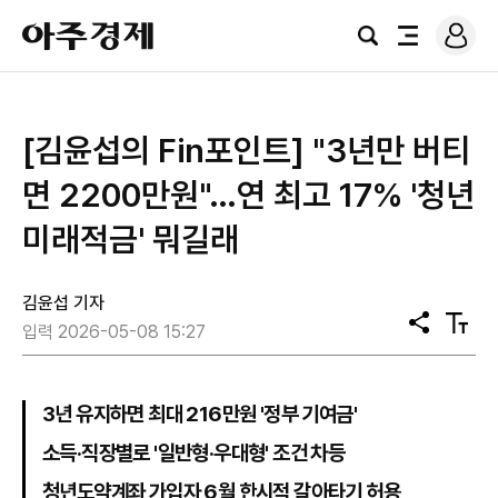
로
아
그
검
전
주
인
색
체
경
메
제
뉴
[김윤섭의 Fin포인트] "3년만 버티
면 2200만원"…연 최고 17% '청년
미래적금' 뭐길래
김윤섭 기자
공
텍
입력 2026-05-08 15:27
유
스
트
크
기
3년 유지하면 최대 216만원 '정부 기여금'
소득·직장별로 '일반형·우대형' 조건 차등
청년도약계좌 가입자 6월 한시적 갈아타기 허용