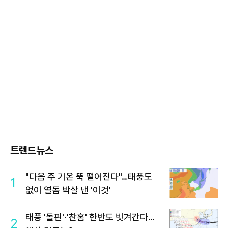
트렌드뉴스
"다음 주 기온 뚝 떨어진다"…태풍도
1
없이 열돔 박살 낸 '이것'
태풍 '돌핀'·'찬홈' 한반도 빗겨간다…
2