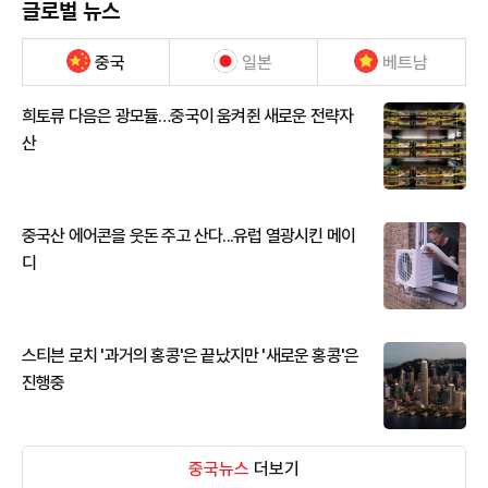
글로벌 뉴스
중국
일본
베트남
희토류 다음은 광모듈…중국이 움켜쥔 새로운 전략자
산
중국산 에어콘을 웃돈 주고 산다...유럽 열광시킨 메이
디
스티븐 로치 '과거의 홍콩'은 끝났지만 '새로운 홍콩'은
진행중
중국뉴스
더보기