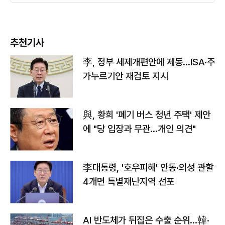
추천기사
李, 정부 세제개편안에 제동…ISA·주
가누르기안 재검토 지시
與, 황희 '폐기 버스 청년 주택' 제안
에 "당 입장과 무관…개인 의견"
李대통령, '호우피해' 안동·의성 관할
4개면 특별재난지역 선포
AI 반도체가 뒤집은 수출 순위…韓·