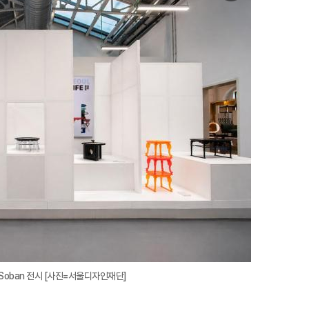
미
지
확
대
ned, Soban 전시 [사진=서울디자인재단]