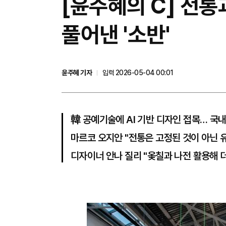
[윤주혜의 C] 전통
풀어낸 '소반'
윤주혜 기자
입력 2026-05-04 00:01
韓 공예기술에 AI 기반 디자인 접목… 국내
마르코 오지안 "전통은 고정된 것이 아닌 
디자이너 안나 질리 "옻칠과 나전 활용해 더