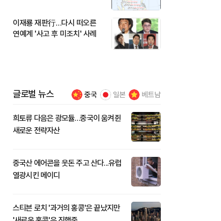
이재룡 재판行…다시 떠오른
연예계 '사고 후 미조치' 사례
글로벌 뉴스
중국
일본
베트남
희토류 다음은 광모듈…중국이 움켜쥔
새로운 전략자산
중국산 에어콘을 웃돈 주고 산다...유럽
열광시킨 메이디
스티븐 로치 '과거의 홍콩'은 끝났지만
'새로운 홍콩'은 진행중