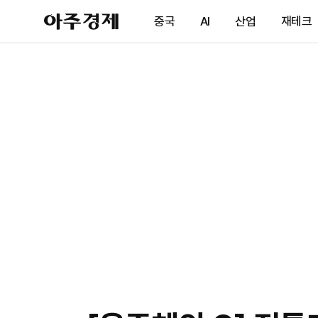
아
중국
AI
산업
재테크
주
경
제