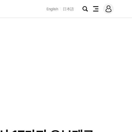
로
English
日本語
그
검
전
인
색
체
메
뉴