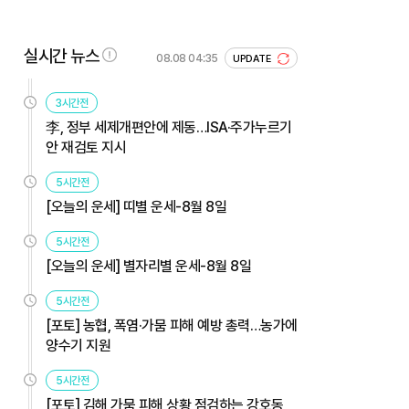
실시간 뉴스
08.08 04:35
UPDATE
3시간전
李, 정부 세제개편안에 제동…ISA·주가누르기
안 재검토 지시
5시간전
[오늘의 운세] 띠별 운세-8월 8일
5시간전
[오늘의 운세] 별자리별 운세-8월 8일
5시간전
[포토] 농협, 폭염·가뭄 피해 예방 총력…농가에
양수기 지원
5시간전
[포토] 김해 가뭄 피해 상황 점검하는 강호동