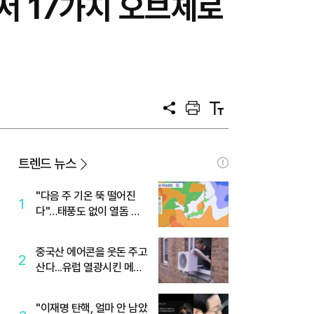
서 17가지 오브제로
공
프
텍
유
린
스
트
트
크
기
트렌드 뉴스
"다음 주 기온 뚝 떨어진
1
다"…태풍도 없이 열돔 박
살 낸 '이것'
중국산 에어콘을 웃돈 주고
2
산다...유럽 열광시킨 메이
디
"이재명 탄핵, 얼마 안 남았