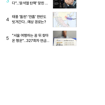
3
다"...'윤석열 탄핵' 맞힌 무
당, '성지글' 등장
태풍 '돌핀'·'찬홈' 한반도
4
빗겨간다…예상 경로는?
"서울 여행하는 꿈 뒤 찾아
5
온 행운"…327회차 연금
복권720+ 당첨번호조회
주목