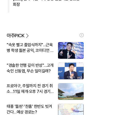
회장
아주PICK
"속옷 빨고 졸업식까지"…근육
병 학생 돌본 공익, 코미디언 김
규원이었다
"경솔한 언행 깊이 반성"…고개
숙인 신동엽, 무슨 일이길래?
프로야구, 주말까지 전 경기 취
소…11일 재개·오후 7시 경기
시작
태풍 '돌핀'·'찬홈' 한반도 빗겨
간다…예상 경로는?