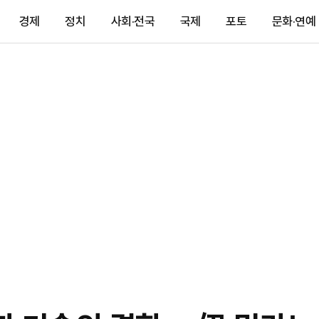
경제
정치
사회·전국
국제
포토
문화·연예