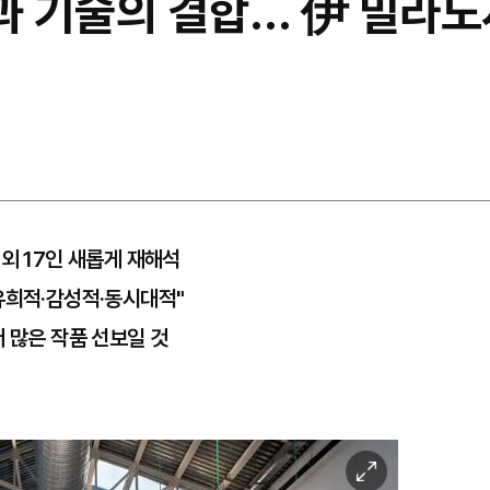
과 기술의 결합… 伊 밀라노
외 17인 새롭게 재해석
유희적·감성적·동시대적"
 많은 작품 선보일 것
이