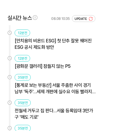
실시간 뉴스
08.08 10:35
UPDATE
12분전
[안치용의 비욘드 ESG] 첫 단추 잘못 꿰어진
ESG 공시 제도화 방안
12분전
[광화문 갤러리] 잠들지 않는 P5
35분전
[통계로 보는 부동산] 서울 주춤한 사이 경기
남부 '독주'…세제 개편에 실수요 이동 빨라지
나
35분전
전월세 거두고 집 판다…서울 등록임대 3만가
구 '매도 기로'
35분전