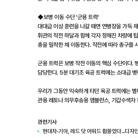
◆보병 이동 수단 '군용 트럭'
대대급 이상 훈련을 나갈 때면 연병장을 가득 채운 
휘관의 작전 하달과 함께 각자 정해진 차량에 탑
총을 밀착한 채 이동한다. 작전에 따라 총구를 
군용 트럭은 보병 작전 이동의 핵심 수단이다. 
담당한다. 5분 대기조 육공 트럭에는 소대급 병
우리가 그동안 익숙하게 타던 육공 트럭에는 별
관용 레토나 의무후송용 앰뷸런스, 기갑수색차 
관련기사
현대차·기아, 레드 닷 어워드 휩쓸었다…디자인