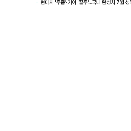
현대차 '주춤'·기아 '질주'…국내 완성차 7월 