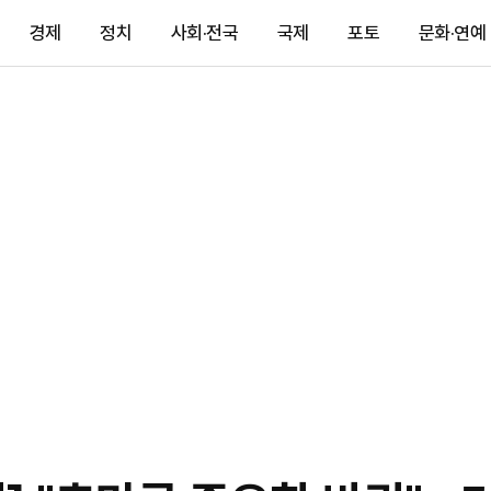
경제
정치
사회·전국
국제
포토
문화·연예