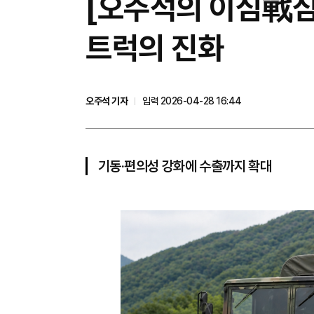
[오주석의 이심戰심
트럭의 진화
오주석 기자
입력 2026-04-28 16:44
기동·편의성 강화에 수출까지 확대