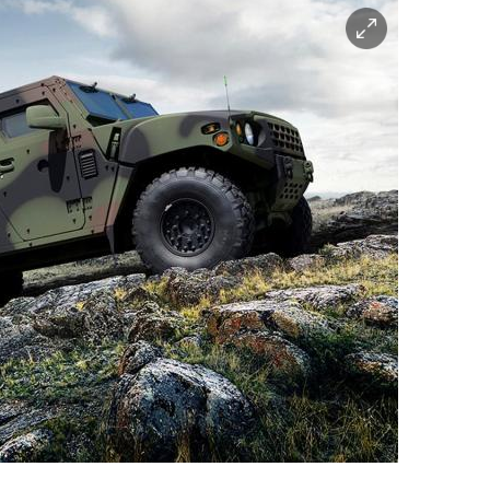
이
미
지
확
대