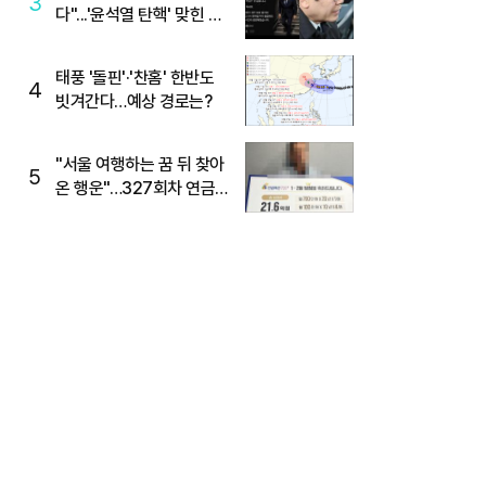
3
다"...'윤석열 탄핵' 맞힌 무
당, '성지글' 등장
태풍 '돌핀'·'찬홈' 한반도
4
빗겨간다…예상 경로는?
"서울 여행하는 꿈 뒤 찾아
5
온 행운"…327회차 연금
복권720+ 당첨번호조회
주목