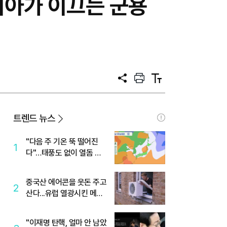
기아가 이끄는 군용
공
프
텍
유
린
스
트
트
크
기
트렌드 뉴스
"다음 주 기온 뚝 떨어진
1
다"…태풍도 없이 열돔 박
살 낸 '이것'
중국산 에어콘을 웃돈 주고
2
산다...유럽 열광시킨 메이
디
"이재명 탄핵, 얼마 안 남았