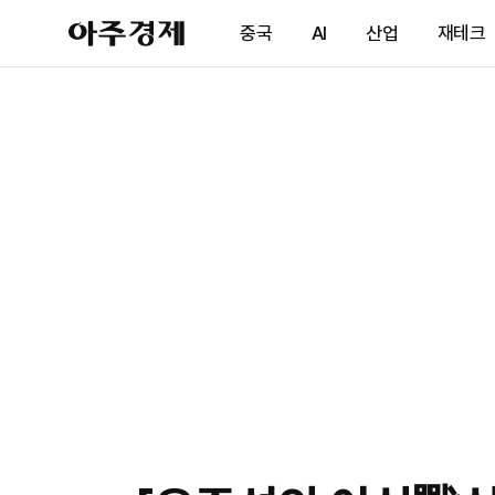
아
중국
AI
산업
재테크
주
경
제