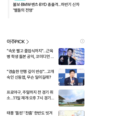
볼보·BMW·벤츠·BYD 총출격...하반기 신차
'별들의 전쟁'
아주PICK
"속옷 빨고 졸업식까지"…근육
병 학생 돌본 공익, 코미디언 김
규원이었다
"경솔한 언행 깊이 반성"…고개
숙인 신동엽, 무슨 일이길래?
프로야구, 주말까지 전 경기 취
소…11일 재개·오후 7시 경기
시작
태풍 '돌핀'·'찬홈' 한반도 빗겨