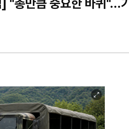
] "총만큼 중요한 바퀴"…
이
미
지
확
대