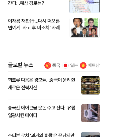
간다…예상 경로는?
이재룡 재판行…다시 떠오른
연예계 '사고 후 미조치' 사례
글로벌 뉴스
중국
일본
베트남
희토류 다음은 광모듈…중국이 움켜쥔
새로운 전략자산
중국산 에어콘을 웃돈 주고 산다...유럽
열광시킨 메이디
스티븐 로치 '과거의 홍콩'은 끝났지만