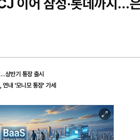
CJ 이어 삼성·롯데까지…은행
업…상반기 통장 출시
 연내 '모니모 통장' 가세
이
미
지