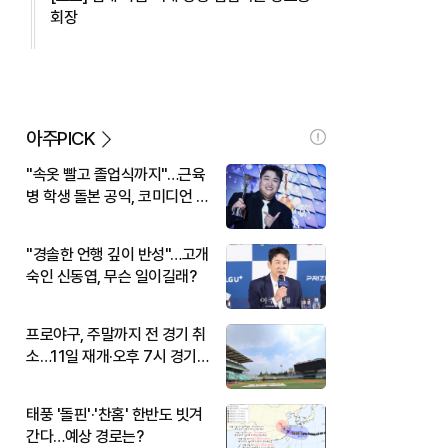
회장
아주PICK
"속옷 빨고 졸업식까지"…근육
병 학생 돌본 공익, 코미디언 김
규원이었다
"경솔한 언행 깊이 반성"…고개
숙인 신동엽, 무슨 일이길래?
프로야구, 주말까지 전 경기 취
소…11일 재개·오후 7시 경기
시작
태풍 '돌핀'·'찬홈' 한반도 빗겨
간다…예상 경로는?