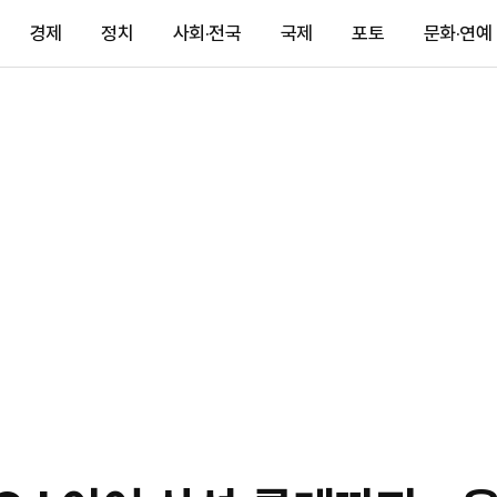
경제
정치
사회·전국
국제
포토
문화·연예