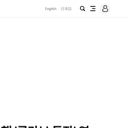
로
English
日本語
그
검
전
인
색
체
메
뉴