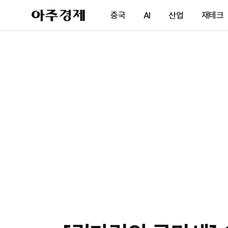
아
중국
AI
산업
재테크
주
경
제