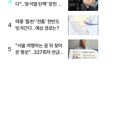
3
다"...'윤석열 탄핵' 맞힌 무
당, '성지글' 등장
태풍 '돌핀'·'찬홈' 한반도
4
빗겨간다…예상 경로는?
"서울 여행하는 꿈 뒤 찾아
5
온 행운"…327회차 연금
복권720+ 당첨번호조회
주목