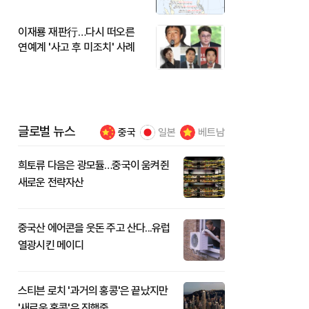
이재룡 재판行…다시 떠오른
연예계 '사고 후 미조치' 사례
글로벌 뉴스
중국
일본
베트남
희토류 다음은 광모듈…중국이 움켜쥔
새로운 전략자산
중국산 에어콘을 웃돈 주고 산다...유럽
열광시킨 메이디
스티븐 로치 '과거의 홍콩'은 끝났지만
'새로운 홍콩'은 진행중