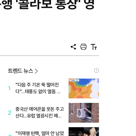
 '콜라보 통장' 영
공
프
텍
유
린
스
트
트
크
기
트렌드 뉴스
"다음 주 기온 뚝 떨어진
1
다"…태풍도 없이 열돔 박
살 낸 '이것'
중국산 에어콘을 웃돈 주고
2
산다...유럽 열광시킨 메이
디
"이재명 탄핵, 얼마 안 남았