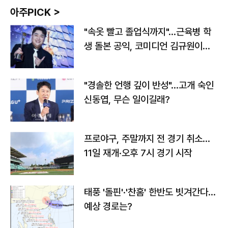
아주PICK >
"속옷 빨고 졸업식까지"…근육병 학
생 돌본 공익, 코미디언 김규원이었
다
"경솔한 언행 깊이 반성"…고개 숙인
신동엽, 무슨 일이길래?
프로야구, 주말까지 전 경기 취소…
11일 재개·오후 7시 경기 시작
태풍 '돌핀'·'찬홈' 한반도 빗겨간다…
예상 경로는?