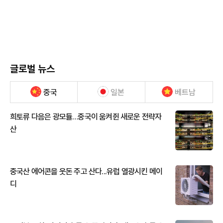
글로벌 뉴스
중국
일본
베트남
희토류 다음은 광모듈…중국이 움켜쥔 새로운 전략자
산
중국산 에어콘을 웃돈 주고 산다...유럽 열광시킨 메이
디