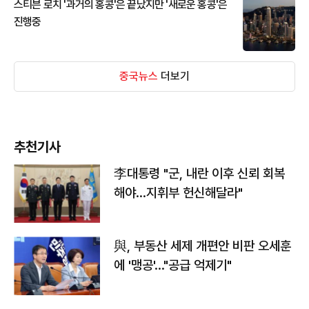
스티븐 로치 '과거의 홍콩'은 끝났지만 '새로운 홍콩'은
진행중
중국뉴스
더보기
추천기사
李대통령 "군, 내란 이후 신뢰 회복
해야…지휘부 헌신해달라"
與, 부동산 세제 개편안 비판 오세훈
에 '맹공'…"공급 억제기"