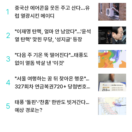
중국산 에어콘을 웃돈 주고 산다...유
1
럽 열광시킨 메이디
"이재명 탄핵, 얼마 안 남았다"...'윤석
2
열 탄핵' 맞힌 무당, '성지글' 등장
"다음 주 기온 뚝 떨어진다"…태풍도
3
없이 열돔 박살 낸 '이것'
"서울 여행하는 꿈 뒤 찾아온 행운"…
4
327회차 연금복권720+ 당첨번호조
회 주목
태풍 '돌핀'·'찬홈' 한반도 빗겨간다…
5
예상 경로는?