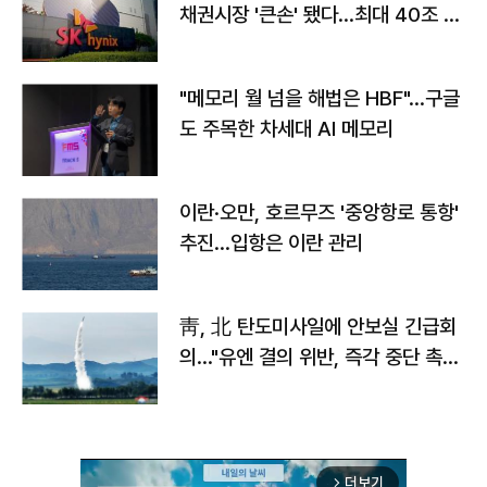
채권시장 '큰손' 됐다…최대 40조 투
자
"메모리 월 넘을 해법은 HBF"…구글
도 주목한 차세대 AI 메모리
이란·오만, 호르무즈 '중앙항로 통항'
추진…입항은 이란 관리
靑, 北 탄도미사일에 안보실 긴급회
의…"유엔 결의 위반, 즉각 중단 촉
구"
더보기
arrow_forward_ios