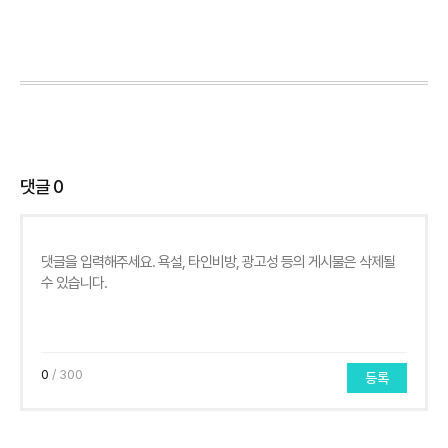
댓글
0
0
/ 300
등록