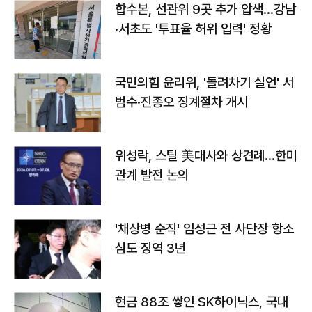
합수본, 선관위 9곳 추가 압색…강남
·서초도 '투표율 허위 입력' 정황
국민의힘 윤리위, '돌려차기 실언' 서
범수·진종오 징계절차 개시
위성락, 스틸 美대사와 상견례…한미
관계 발전 논의
'채상병 순직' 임성근 전 사단장 항소
심도 징역 3년
현금 88조 쌓인 SK하이닉스, 국내