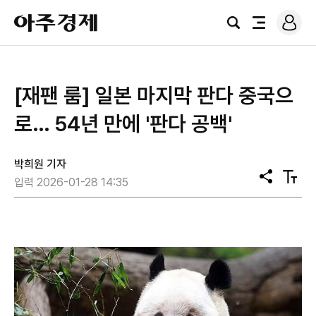
로
아
그
검
전
주
인
색
체
경
메
제
뉴
[재팬 룸] 일본 마지막 판다 중국으
로… 54년 만에 '판다 공백'
박희원 기자
공
텍
입력 2026-01-28 14:35
유
스
트
크
기