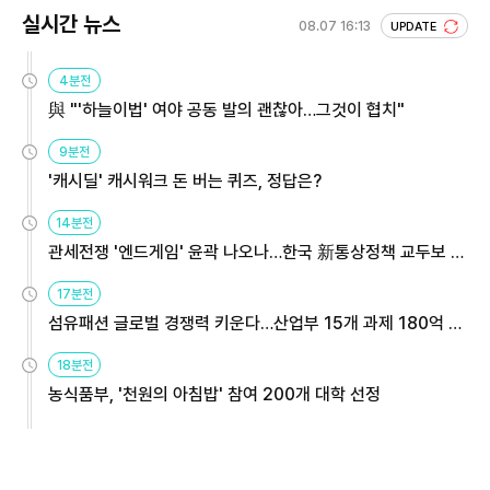
실시간 뉴스
08.07 16:13
UPDATE
4분전
與 "'하늘이법' 여야 공동 발의 괜찮아…그것이 협치"
9분전
'캐시딜' 캐시워크 돈 버는 퀴즈, 정답은?
14분전
관세전쟁 '엔드게임' 윤곽 나오나…한국 新통상정책 교두보 활
용해야
17분전
섬유패션 글로벌 경쟁력 키운다…산업부 15개 과제 180억 지
원
18분전
농식품부, '천원의 아침밥' 참여 200개 대학 선정