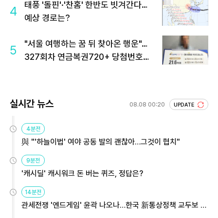
태풍 '돌핀'·'찬홈' 한반도 빗겨간다…
4
예상 경로는?
"서울 여행하는 꿈 뒤 찾아온 행운"…
5
327회차 연금복권720+ 당첨번호조
회 주목
실시간 뉴스
08.08 00:20
UPDATE
4분전
與 "'하늘이법' 여야 공동 발의 괜찮아…그것이 협치"
9분전
'캐시딜' 캐시워크 돈 버는 퀴즈, 정답은?
14분전
관세전쟁 '엔드게임' 윤곽 나오나…한국 新통상정책 교두보 활
용해야