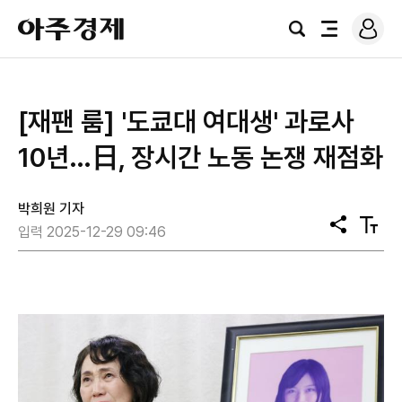
로
아
그
검
전
주
인
색
체
경
메
제
뉴
[재팬 룸] '도쿄대 여대생' 과로사
10년…日, 장시간 노동 논쟁 재점화
박희원 기자
공
텍
입력 2025-12-29 09:46
유
스
트
크
기