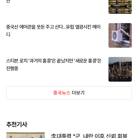
산
중국산 에어콘을 웃돈 주고 산다...유럽 열광시킨 메이
디
스티븐 로치 '과거의 홍콩'은 끝났지만 '새로운 홍콩'은
진행중
중국뉴스
더보기
추천기사
李대통령 "군, 내란 이후 신뢰 회복