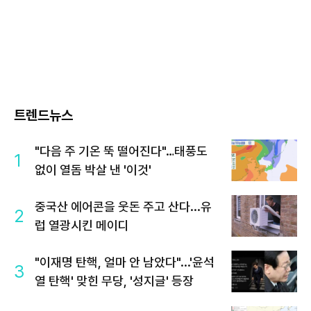
트렌드뉴스
"다음 주 기온 뚝 떨어진다"…태풍도
1
없이 열돔 박살 낸 '이것'
중국산 에어콘을 웃돈 주고 산다...유
2
럽 열광시킨 메이디
"이재명 탄핵, 얼마 안 남았다"...'윤석
3
열 탄핵' 맞힌 무당, '성지글' 등장