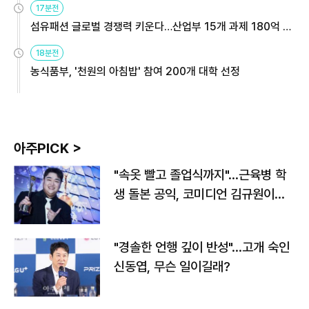
17분전
섬유패션 글로벌 경쟁력 키운다…산업부 15개 과제 180억 지
원
18분전
농식품부, '천원의 아침밥' 참여 200개 대학 선정
아주PICK >
"속옷 빨고 졸업식까지"…근육병 학
생 돌본 공익, 코미디언 김규원이었
다
"경솔한 언행 깊이 반성"…고개 숙인
신동엽, 무슨 일이길래?