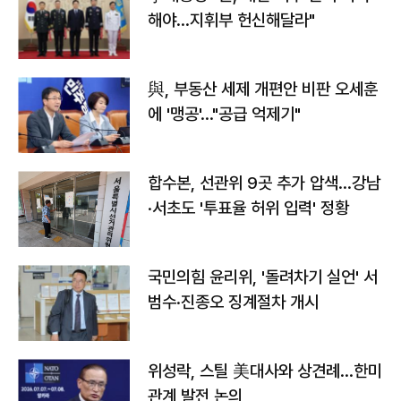
해야…지휘부 헌신해달라"
與, 부동산 세제 개편안 비판 오세훈
에 '맹공'…"공급 억제기"
합수본, 선관위 9곳 추가 압색…강남
·서초도 '투표율 허위 입력' 정황
국민의힘 윤리위, '돌려차기 실언' 서
범수·진종오 징계절차 개시
위성락, 스틸 美대사와 상견례…한미
관계 발전 논의