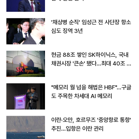
'채상병 순직' 임성근 전 사단장 항소
심도 징역 3년
현금 88조 쌓인 SK하이닉스, 국내
채권시장 '큰손' 됐다…최대 40조 투
자
"메모리 월 넘을 해법은 HBF"…구글
도 주목한 차세대 AI 메모리
이란·오만, 호르무즈 '중앙항로 통항'
추진…입항은 이란 관리