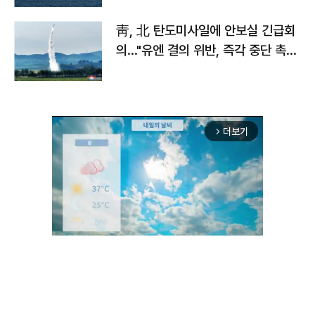
靑, 北 탄도미사일에 안보실 긴급회
의…"유엔 결의 위반, 즉각 중단 촉
구"
더보기
arrow_forward_ios
Unmute