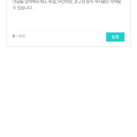
0
/ 300
등록