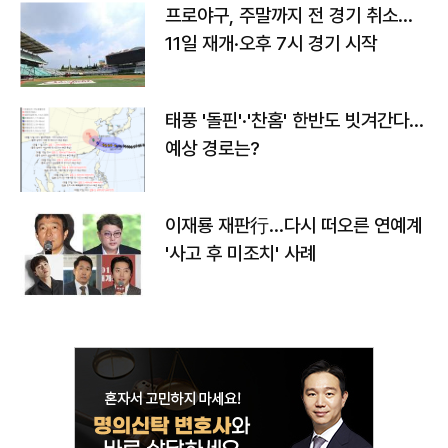
프로야구, 주말까지 전 경기 취소…
11일 재개·오후 7시 경기 시작
태풍 '돌핀'·'찬홈' 한반도 빗겨간다…
예상 경로는?
이재룡 재판行…다시 떠오른 연예계
'사고 후 미조치' 사례