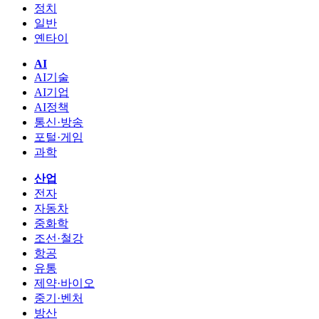
정치
일반
옌타이
AI
AI기술
AI기업
AI정책
통신·방송
포털·게임
과학
산업
전자
자동차
중화학
조선·철강
항공
유통
제약·바이오
중기·벤처
방산