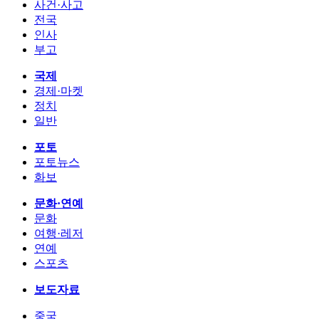
사건·사고
전국
인사
부고
국제
경제·마켓
정치
일반
포토
포토뉴스
화보
문화·연예
문화
여행·레저
연예
스포츠
보도자료
중국