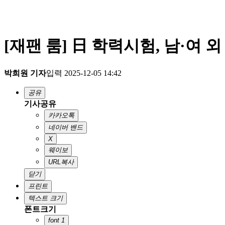
[재팬 룸] 日 학력시험, 남·여 
박희원 기자
입력 2025-12-05 14:42
공유
기사공유
카카오톡
네이버 밴드
X
웨이보
URL복사
닫기
프린트
텍스트 크기
폰트크기
font 1