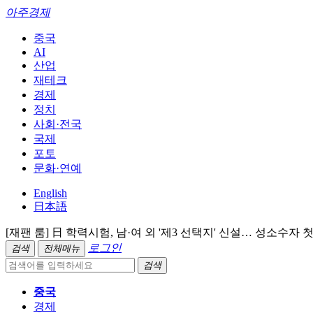
아주경제
중국
AI
산업
재테크
경제
정치
사회·전국
국제
포토
문화·연예
English
日本語
[재팬 룸] 日 학력시험, 남·여 외 '제3 선택지' 신설… 성소수자 
로그인
검색
전체메뉴
검색
중국
경제