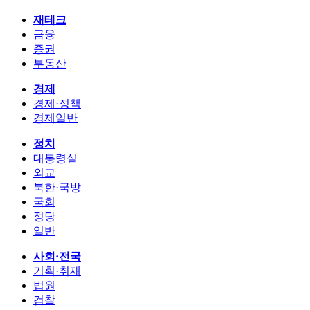
재테크
금융
증권
부동산
경제
경제·정책
경제일반
정치
대통령실
외교
북한·국방
국회
정당
일반
사회·전국
기획·취재
법원
검찰