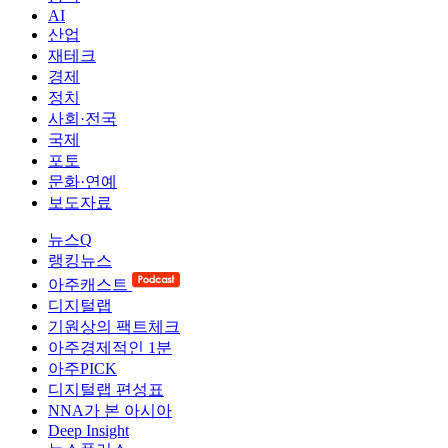
AI
산업
재테크
경제
정치
사회·전국
국제
포토
문화·연예
보도자료
뉴스Q
랭킹뉴스
아주캐스트
디지털랩
기원상의 팩트체크
아주경제적인 1분
아주PICK
디지털랩 편성표
NNA가 본 아시아
Deep Insight